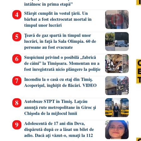
întâlnesc în prima etapă”
Sfârșit cumplit în vestul țării. Un
bărbat a fost electrocutat mortal în
timpul unor lucrări
Țeavă de gaz spartă în timpul unor
lucrări, în față la Sala Olimpia. 60 de
persoane au fost evacuate
Suspiciuni privind o posibilă „fabrică
de câini” la Timișoara. Momentan nu a
fost înregistrată nicio plângere la poliție
Incendiu la o casă cu etaj din Timiș.
Acoperișul, înghițit de flăcări. VIDEO
Autobuze STPT în Timiș. Lațcău
anunță rute metropolitane în Giroc și
Chișoda de la mijlocul lunii
Adolescentă de 17 ani din Deva,
dispărută după ce a lăsat un bilet de
adio. Dacă ați văzut-o, sunați la 112