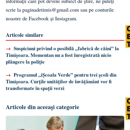
informații care pot deveni subiect de știre, ne puteți
scrie la
paginadetimis@gmail.com
sau pe conturile
noastre de
Facebook
și
Instagram
.
Articole similare
→
Suspiciuni privind o posibilă „fabrică de câini” la
Timișoara. Momentan nu a fost înregistrată nicio
plângere la poliție
→
Programul „iȘcoala Verde” pentru trei școli din
Timișoara. Curțile unităților de învățământ vor fi
transformate în spații verzi
Articole din aceeași categorie