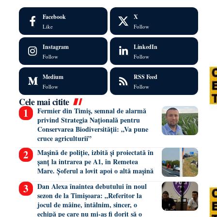
Facebook
X
Like
Follow
Instagram
LinkedIn
Follow
Follow
Medium
RSS Feed
Follow
Follow
Cele mai citite
Fermier din Timiș, semnal de alarmă
privind Strategia Națională pentru
Conservarea Biodiversității: „Va pune
cruce agriculturii”
Mașină de poliție, izbită și proiectată în
șanț la intrarea pe A1, în Remetea
Mare. Șoferul a lovit apoi o altă mașină
Dan Alexa înaintea debutului în noul
sezon de la Timișoara: „Referitor la
jocul de mâine, întâlnim, sincer, o
echipă pe care nu mi-aș fi dorit să o