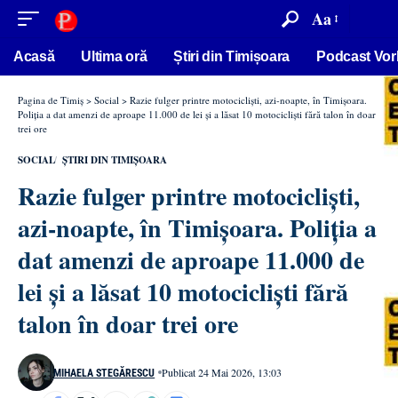
conținut
Aa
Acasă
Ultima oră
Știri din Timișoara
Podcast Vor
Pagina de Timiș
>
Social
>
Razie fulger printre motocicliști, azi-noapte, în Timișoara.
Poliția a dat amenzi de aproape 11.000 de lei și a lăsat 10 motocicliști fără talon în doar
trei ore
SOCIAL
ȘTIRI DIN TIMIȘOARA
Razie fulger printre motocicliști,
azi-noapte, în Timișoara. Poliția a
dat amenzi de aproape 11.000 de
lei și a lăsat 10 motocicliști fără
talon în doar trei ore
Publicat 24 Mai 2026, 13:03
MIHAELA STEGĂRESCU