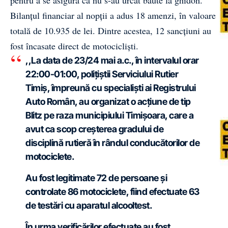
pentru a se asigura că nu s-au urcat băute la ghidon.
Bilanțul financiar al nopții a adus 18 amenzi, în valoare
totală de 10.935 de lei. Dintre acestea, 12 sancțiuni au
fost încasate direct de motocicliști.
,,La data de 23/24 mai a.c., în intervalul orar
22:00-01:00, polițiștii Serviciului Rutier
Timiș, împreună cu specialiști ai Registrului
Auto Român, au organizat o acțiune de tip
Blitz pe raza municipiului Timișoara, care a
avut ca scop creșterea gradului de
disciplină rutieră în rândul conducătorilor de
motociclete.
Au fost legitimate 72 de persoane și
controlate 86 motociclete, fiind efectuate 63
de testări cu aparatul alcooltest.
În urma verificărilor efectuate au fost