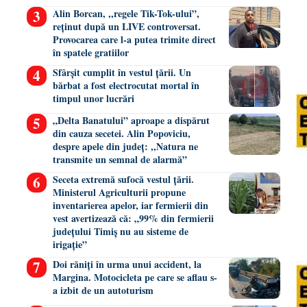
Alin Borcan, ,,regele Tik-Tok-ului”,
reținut după un LIVE controversat.
Provocarea care l-a putea trimite direct
în spatele gratiilor
Sfârșit cumplit în vestul țării. Un
bărbat a fost electrocutat mortal în
timpul unor lucrări
„Delta Banatului” aproape a dispărut
din cauza secetei. Alin Popoviciu,
despre apele din județ: ,,Natura ne
transmite un semnal de alarmă”
Seceta extremă sufocă vestul țării.
Ministerul Agriculturii propune
inventarierea apelor, iar fermierii din
vest avertizează că: „99% din fermierii
județului Timiș nu au sisteme de
irigație”
Doi răniți în urma unui accident, la
Margina. Motocicleta pe care se aflau s-
a izbit de un autoturism