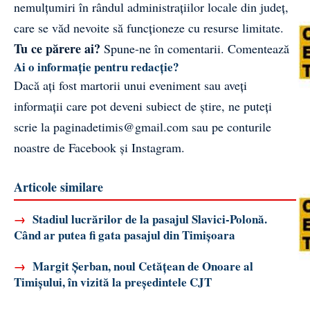
nemulțumiri în rândul administrațiilor locale din județ,
care se văd nevoite să funcționeze cu resurse limitate.
Tu ce părere ai?
Spune-ne în comentarii.
Comentează
Ai o informație pentru redacție?
Dacă ați fost martorii unui eveniment sau aveți
informații care pot deveni subiect de știre, ne puteți
scrie la
paginadetimis@gmail.com
sau pe conturile
noastre de
Facebook
și
Instagram
.
Articole similare
→
Stadiul lucrărilor de la pasajul Slavici-Polonă.
Când ar putea fi gata pasajul din Timișoara
→
Margit Șerban, noul Cetățean de Onoare al
Timișului, în vizită la președintele CJT