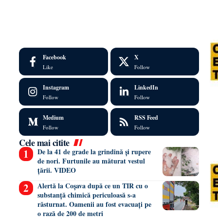
Facebook
X
Like
Follow
Instagram
LinkedIn
Follow
Follow
Medium
RSS Feed
Follow
Follow
Cele mai citite
De la 41 de grade la grindină și rupere
de nori. Furtunile au măturat vestul
țării. VIDEO
Alertă la Coșava după ce un TIR cu o
substanță chimică periculoasă s-a
răsturnat. Oamenii au fost evacuați pe
o rază de 200 de metri