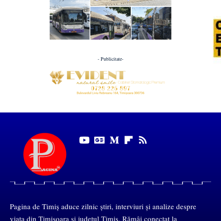
- Publicitate-
Pagina de Timiș aduce zilnic știri, interviuri și analize despre
viața din Timișoara și județul Timiș. Rămâi conectat la