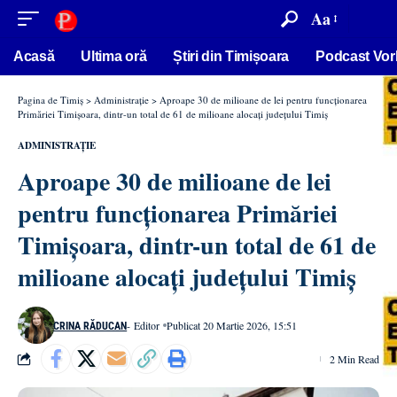
conținut
Aa
Acasă
Ultima oră
Știri din Timișoara
Podcast Vor
Pagina de Timiș
>
Administrație
>
Aproape 30 de milioane de lei pentru funcționarea
Primăriei Timișoara, dintr-un total de 61 de milioane alocați județului Timiș
ADMINISTRAȚIE
Aproape 30 de milioane de lei
pentru funcționarea Primăriei
Timișoara, dintr-un total de 61 de
milioane alocați județului Timiș
- Editor
Publicat 20 Martie 2026, 15:51
CRINA RĂDUCAN
2 Min Read