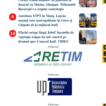
dosarul cu Marina Almășan. Tribunalul
București i-a respins contestația
Autobuze STPT în Timiș. Lațcău
anunță rute metropolitane în Giroc și
Chișoda de la mijlocul lunii
Flăcări uriașe lângă Jebel! Incendiu de
vegetație scăpat de sub control pe
drumul spre Conacul Iosif. VIDEO
- Publicitate-
- Publicitate-
- Publicitate-