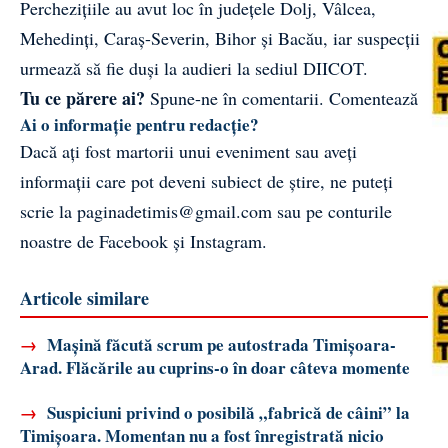
Perchezițiile au avut loc în județele Dolj, Vâlcea,
Mehedinți, Caraș-Severin, Bihor și Bacău, iar suspecții
urmează să fie duși la audieri la sediul DIICOT.
Tu ce părere ai?
Spune-ne în comentarii.
Comentează
Ai o informație pentru redacție?
Dacă ați fost martorii unui eveniment sau aveți
informații care pot deveni subiect de știre, ne puteți
scrie la
paginadetimis@gmail.com
sau pe conturile
noastre de
Facebook
și
Instagram
.
Articole similare
→
Mașină făcută scrum pe autostrada Timișoara-
Arad. Flăcările au cuprins-o în doar câteva momente
→
Suspiciuni privind o posibilă „fabrică de câini” la
Timișoara. Momentan nu a fost înregistrată nicio