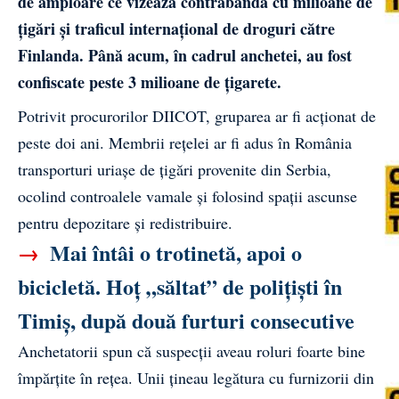
de amploare ce vizează contrabanda cu milioane de
țigări și traficul internațional de droguri către
Finlanda. Până acum, în cadrul anchetei, au fost
confiscate peste 3 milioane de țigarete.
Potrivit procurorilor DIICOT, gruparea ar fi acționat de
peste doi ani. Membrii rețelei ar fi adus în România
transporturi uriașe de țigări provenite din Serbia,
ocolind controalele vamale și folosind spații ascunse
pentru depozitare și redistribuire.
→
Mai întâi o trotinetă, apoi o
bicicletă. Hoț „săltat” de polițiști în
Timiș, după două furturi consecutive
Anchetatorii spun că suspecții aveau roluri foarte bine
împărțite în rețea. Unii țineau legătura cu furnizorii din