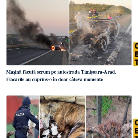
Mașină făcută scrum pe autostrada Timișoara-Arad.
Flăcările au cuprins-o în doar câteva momente