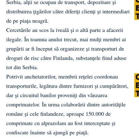
Serbia, alții se ocupau de transport, depozitare și
distribuirea țigărilor către diferiți clienți și intermediari
de pe piața neagră.
Cercetările au scos la iveală și o altă parte a afacerii
ilegale. În toamna anului trecut, mai mulți membri ai
grupării ar fi început să organizeze și transporturi de
droguri de risc către Finlanda, substanțele fiind aduse
tot din Serbia.
Potrivit anchetatorilor, membrii rețelei coordonau
transporturile, legătura dintre furnizori și cumpărători,
dar și circuitul banilor proveniți din vânzarea
comprimatelor. În urma colaborării dintre autoritățile
române și cele finlandeze, aproape 150.000 de
comprimate cu alprazolam au fost interceptate și
confiscate înainte să ajungă pe piață.