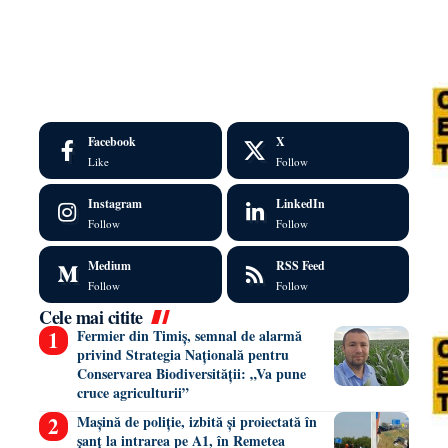
Facebook
X
Like
Follow
Instagram
LinkedIn
Follow
Follow
Medium
RSS Feed
Follow
Follow
Cele mai citite
Fermier din Timiș, semnal de alarmă
privind Strategia Națională pentru
Conservarea Biodiversității: „Va pune
cruce agriculturii”
Mașină de poliție, izbită și proiectată în
șanț la intrarea pe A1, în Remetea