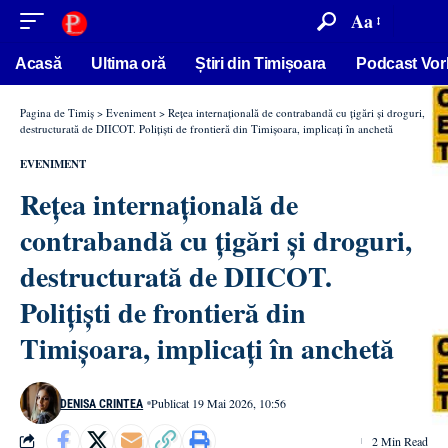
conținut
Aa
Acasă
Ultima oră
Știri din Timișoara
Podcast Vor
Pagina de Timiș
>
Eveniment
>
Rețea internațională de contrabandă cu țigări și droguri,
destructurată de DIICOT. Polițiști de frontieră din Timișoara, implicați în anchetă
EVENIMENT
Rețea internațională de
contrabandă cu țigări și droguri,
destructurată de DIICOT.
Polițiști de frontieră din
Timișoara, implicați în anchetă
Publicat 19 Mai 2026, 10:56
DENISA CRINTEA
2 Min Read