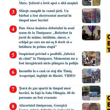
Mare. Șoferul a lovit apoi o altă mașină
Sfârșit cumplit în vestul țării. Un
bărbat a fost electrocutat mortal în
timpul unor lucrări
Dan Alexa înaintea debutului în noul
sezon de la Timișoara: „Referitor la
jocul de mâine, întâlnim, sincer, o
echipă pe care nu mi-aș fi dorit să o
întâlnesc în prima etapă”
Suspiciuni privind o posibilă „fabrică
de câini” la Timișoara. Momentan nu a
fost înregistrată nicio plângere la poliție
Incendiu la o casă cu etaj din Timiș.
Acoperișul, înghițit de flăcări. VIDEO
Țeavă de gaz spartă în timpul unor
lucrări, în față la Sala Olimpia. 60 de
persoane au fost evacuate
Afaceristul timișorean, Georgică
Cornu, trimis definitiv în judecată în