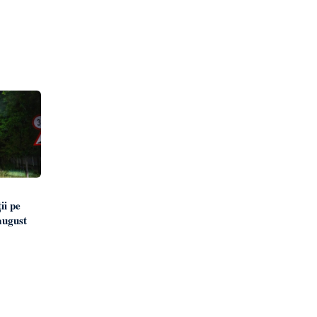
ii pe
august