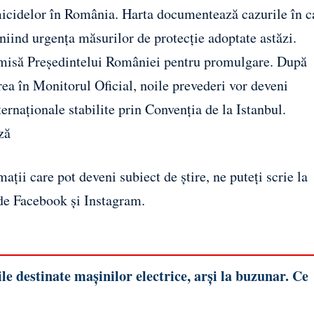
emicidelor în România. Harta documentează cazurile în c
iniind urgența măsurilor de protecție adoptate astăzi.
nsmisă Președintelui României pentru promulgare. După
ea în Monitorul Oficial, noile prevederi vor deveni
ternaționale stabilite prin Convenția de la Istanbul.
ză
ații care pot deveni subiect de știre, ne puteți scrie la
 de
Facebook
și
Instagram
.
e destinate mașinilor electrice, arși la buzunar. Ce