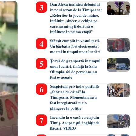
Dan Alexa înaintea debutului
în noul sezon de la Timișoara:
„Referitor la jocul de mâine,
întâlnim, sincer, o echipă pe
care nu mi-aș fi dorit să o
întâlnesc în prima etapă”
Sfârșit cumplit în vestul țării.
Un bărbat a fost electrocutat
mortal în timpul unor lucrări
Țeavă de gaz spartă în timpul
unor lucrări, în față la Sala
Olimpia. 60 de persoane au
fost evacuate
Suspiciuni privind o posibilă
„fabrică de câini” la
Timișoara. Momentan nu a
fost înregistrată nicio
plângere la poliție
Incendiu la o casă cu etaj din
Timiș. Acoperișul, înghițit de
flăcări. VIDEO