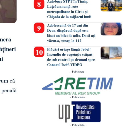
Autobuze STPT în Timiș.
Lațcău anunță rute
metropolitane în Giroc și
Chișoda de la mijlocul lunii
Adolescentă de 17 ani din
Deva, dispărută după ce a
lăsat un bilet de adio. Dacă ați
amera
văzut-o, sunați la 112
bțineri
Flăcări uriașe lângă Jebel!
Incendiu de vegetație scăpat
hi
de sub control pe drumul spre
Conacul Iosif. VIDEO
- Publicitate-
acum că
a penală
- Publicitate-
- Publicitate-