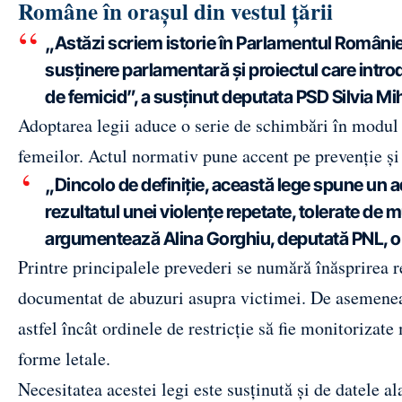
Române în orașul din vestul țării
„Astăzi scriem istorie în Parlamentul Românie
susținere parlamentară și proiectul care intro
de femicid”, a susținut deputata PSD Silvia Miha
Adoptarea legii aduce o serie de schimbări în modul 
femeilor. Actul normativ pune accent pe prevenție și p
„Dincolo de definiție, această lege spune un 
rezultatul unei violențe repetate, tolerate de mu
argumentează Alina Gorghiu, deputată PNL, o al
Printre principalele prevederi se numără înăsprirea r
documentat de abuzuri asupra victimei. De asemenea
astfel încât ordinele de restricție să fie monitorizate
forme letale.
Necesitatea acestei legi este susținută și de datele a