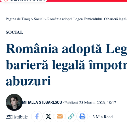
Pagina de Timiș
>
Social
>
România adoptă Legea Femicidului. O barieră legală
SOCIAL
România adoptă Lege
barieră legală împot
abuzuri
Publicat 25 Martie 2026, 18:17
MIHAELA STEGĂRESCU
Distribuie
3 Min Read