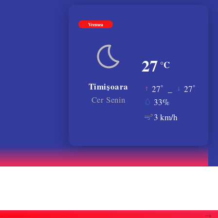
Vremea
27
°C
Timișoara
°
°
27
_
27
Cer Senin
33%
3 km/h