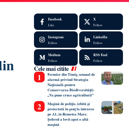
Facebook
X
Like
Follow
Instagram
LinkedIn
Follow
Follow
Medium
RSS Feed
din
Follow
Follow
Cele mai citite
Fermier din Timiș, semnal de
alarmă privind Strategia
Națională pentru
Conservarea Biodiversității:
„Va pune cruce agriculturii”
Mașină de poliție, izbită și
proiectată în șanț la intrarea
pe A1, în Remetea Mare.
Șoferul a lovit apoi o altă
mașină