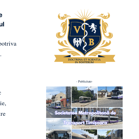
e
ul
potriva
.
- Publicitate-
c
ie,
tre