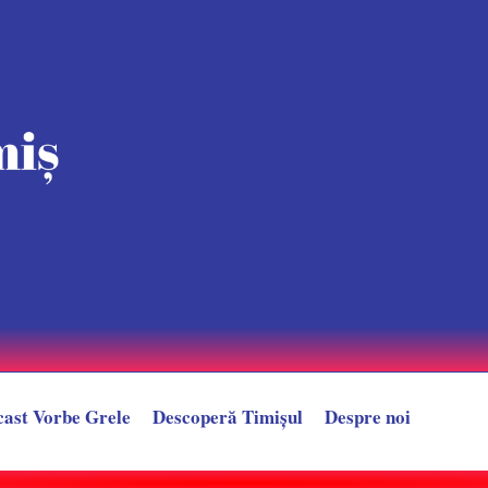
cast Vorbe Grele
Descoperă Timișul
Despre noi
șul, înghițit de flăcări. VIDEO