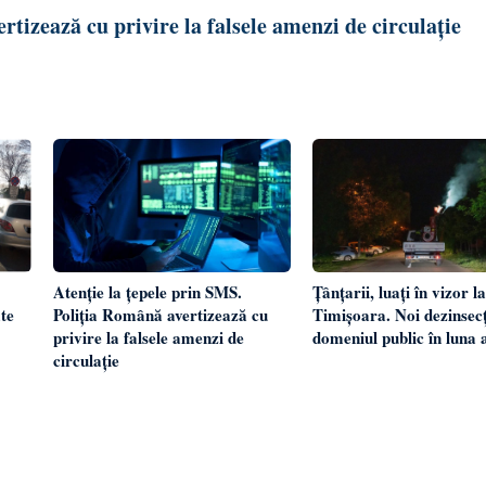
tizează cu privire la falsele amenzi de circulație
Țânțarii, luați în vizor la
Atenție la țepele prin SMS.
te
Timișoara. Noi dezinsecț
Poliția Română avertizează cu
domeniul public în luna 
privire la falsele amenzi de
circulație