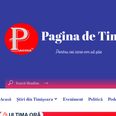
conținut
Acasă
Știri din Timișoara
Eveniment
Politică
Pod
ULTIMA ORĂ
Incendiu la o casă cu etaj din Timiș. Acoperi