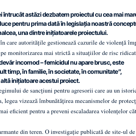
i întrucât astăzi dezbatem proiectul cu cea mai mar
duce pentru prima dată în legislația noastră concept
lcea, una dintre inițiatoarele proiectului.
în care autoritățile gestionează cazurile de violență îm
e monitorizarea mai strictă a situațiilor de risc ridicat
adevăr incomod – femicidul nu apare brusc, este
lt timp, în familie, în societate, în comunitate”,
tă inițiatoare acestui proiect.
egimului de sancțiuni pentru agresorii care au un istori
, legea vizează îmbunătățirea mecanismelor de protecț
 mai eficient pentru a preveni escaladarea violențelor că
larmante din teren. O investigație publicată de site-ul de