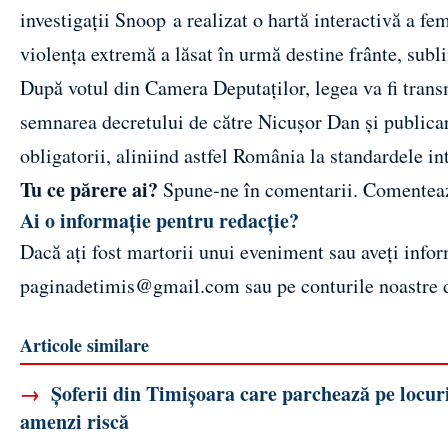
investigații
Snoop
a realizat o hartă interactivă a f
violența extremă a lăsat în urmă destine frânte, subl
După votul din Camera Deputaților, legea va fi tra
semnarea decretului de către Nicușor Dan și publicar
obligatorii, aliniind astfel România la standardele in
Tu ce părere ai?
Spune-ne în comentarii.
Comentea
Ai o informație pentru redacție?
Dacă ați fost martorii unui eveniment sau aveți inform
paginadetimis@gmail.com
sau pe conturile noastre
Articole similare
→
Șoferii din Timișoara care parchează pe locuril
amenzi riscă