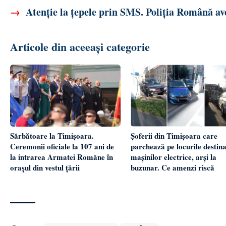
→
Atenție la țepele prin SMS. Poliția Română aver
Articole din aceeași categorie
Sărbătoare la Timișoara.
Șoferii din Timișoara care
Ceremonii oficiale la 107 ani de
parchează pe locurile destina
la intrarea Armatei Române în
mașinilor electrice, arși la
orașul din vestul țării
buzunar. Ce amenzi riscă