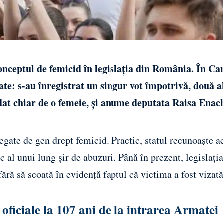
conceptul de femicid în legislația din România. În C
tate: s-au înregistrat un singur vot împotrivă, două a
 dat chiar de o femeie, și anume deputata Raisa Enac
egate de gen drept femicid. Practic, statul recunoaște 
ic al unui lung șir de abuzuri. Până în prezent, legislați
ără să scoată în evidență faptul că victima a fost vizată
ficiale la 107 ani de la intrarea Armatei