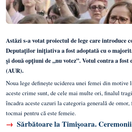
Astăzi s-a votat proiectul de lege care introduce 
Deputaților inițiativa a fost adoptată cu o majori
și două opțiuni de „nu votez”. Votul contra a fost
(AUR).
Noua lege definește uciderea unei femei din motive l
aceste crime sunt, de cele mai multe ori, finalul trag
încadra aceste cazuri la categoria generală de omor, f
tocmai pentru că este femeie.
→
Sărbătoare la Timișoara. Ceremonii o