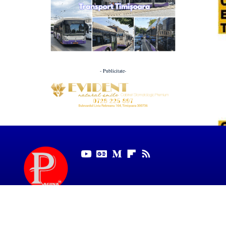
- Publicitate-
Pagina de Timiș aduce zilnic știri, interviuri și analize despre