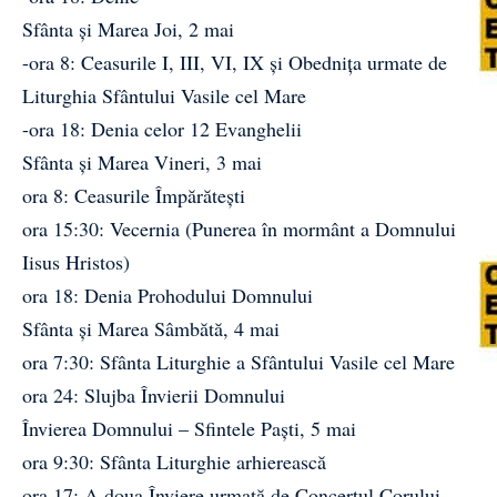
Sfânta și Marea Joi, 2 mai
-ora 8: Ceasurile I, III, VI, IX şi Obedniţa urmate de
Liturghia Sfântului Vasile cel Mare
-ora 18: Denia celor 12 Evanghelii
Sfânta și Marea Vineri, 3 mai
ora 8: Ceasurile Împărătești
ora 15:30: Vecernia (Punerea în mormânt a Domnului
Iisus Hristos)
ora 18: Denia Prohodului Domnului
Sfânta și Marea Sâmbătă, 4 mai
ora 7:30: Sfânta Liturghie a Sfântului Vasile cel Mare
ora 24: Slujba Învierii Domnului
Învierea Domnului – Sfintele Paști, 5 mai
ora 9:30: Sfânta Liturghie arhierească
ora 17: A doua Înviere urmată de Concertul Corului