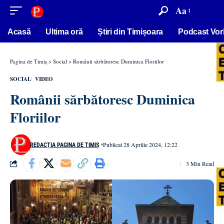
conținut
Aa
Acasă
Ultima oră
Știri din Timișoara
Podcast Vor
Pagina de Timiș
>
Social
>
Românii sărbătoresc Duminica Floriilor
SOCIAL
VIDEO
Românii sărbătoresc Duminica
Floriilor
Publicat 28 Aprilie 2024, 12:22
REDACȚIA PAGINA DE TIMIȘ
3 Min Read