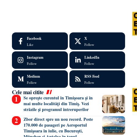
Facebook
X
Like
Follow
Instagram
LinkedIn
Follow
Follow
Medium
RSS Feed
Follow
Follow
Cele mai citite
Se oprește curentul în Timișoara și în
mai multe localități din Timiș. Vezi
străzile și programul întreruperilor
Zbor direct spre un nou record. Peste
170.000 de pasageri pe Aeroportul
Timișoara în iulie, cu București,
München și Antalya în topul