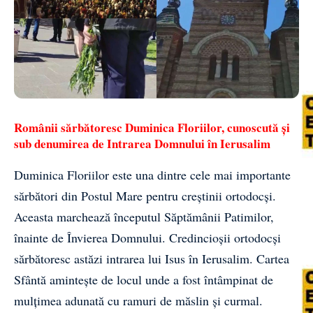
Românii sărbătoresc Duminica Floriilor, cunoscută și
sub denumirea de Intrarea Domnului în Ierusalim
Duminica Floriilor este una dintre cele mai importante
sărbători din Postul Mare pentru creștinii ortodocși.
Aceasta marchează începutul Săptămânii Patimilor,
înainte de Învierea Domnului. Credincioșii ortodocși
sărbătoresc astăzi intrarea lui Isus în Ierusalim. Cartea
Sfântă amintește de locul unde a fost întâmpinat de
mulțimea adunată cu ramuri de măslin și curmal.