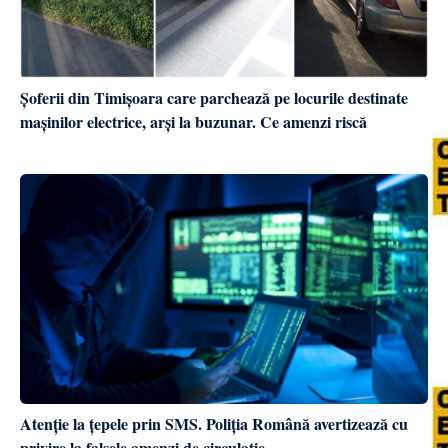
Șoferii din Timișoara care parchează pe locurile destinate
mașinilor electrice, arși la buzunar. Ce amenzi riscă
Atenție la țepele prin SMS. Poliția Română avertizează cu
privire la falsele amenzi de circulație