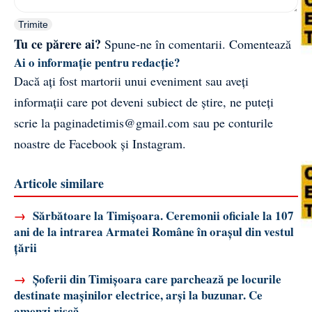
Trimite
Tu ce părere ai?
Spune-ne în comentarii.
Comentează
Ai o informație pentru redacție?
Dacă ați fost martorii unui eveniment sau aveți
informații care pot deveni subiect de știre, ne puteți
scrie la
paginadetimis@gmail.com
sau pe conturile
noastre de
Facebook
și
Instagram
.
Articole similare
→
Sărbătoare la Timișoara. Ceremonii oficiale la 107
ani de la intrarea Armatei Române în orașul din vestul
țării
→
Șoferii din Timișoara care parchează pe locurile
destinate mașinilor electrice, arși la buzunar. Ce
amenzi riscă