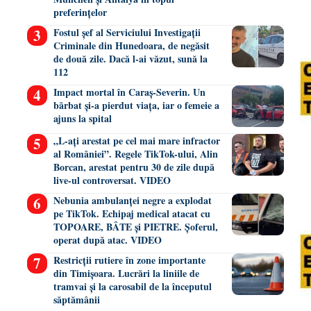
preferințelor
Fostul șef al Serviciului Investigații
Criminale din Hunedoara, de negăsit
de două zile. Dacă l-ai văzut, sună la
112
Impact mortal în Caraș-Severin. Un
bărbat și-a pierdut viața, iar o femeie a
ajuns la spital
„L-ați arestat pe cel mai mare infractor
al României”. Regele TikTok-ului, Alin
Borcan, arestat pentru 30 de zile după
live-ul controversat. VIDEO
Nebunia ambulanței negre a explodat
pe TikTok. Echipaj medical atacat cu
TOPOARE, BÂTE și PIETRE. Șoferul,
operat după atac. VIDEO
Restricții rutiere în zone importante
din Timișoara. Lucrări la liniile de
tramvai și la carosabil de la începutul
săptămânii