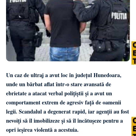
Un caz de ultraj a avut loc în județul Hunedoara,
unde un bărbat aflat într-o stare avansată de
ebrietate a atacat verbal polițiștii și a avut un
comportament extrem de agresiv față de oamenii
legii. Scandalul a degenerat rapid, iar agenții au fost
nevoiți să îl imobilizeze și să îl încătușeze pentru a
opri ieșirea violentă a acestuia.