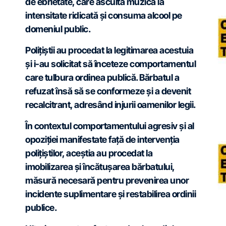
de ebrietate, care asculta muzică la
intensitate ridicată și consuma alcool pe
domeniul public.
Polițiștii au procedat la legitimarea acestuia
și i-au solicitat să înceteze comportamentul
care tulbura ordinea publică. Bărbatul a
refuzat însă să se conformeze și a devenit
recalcitrant, adresând injurii oamenilor legii.
În contextul comportamentului agresiv și al
opoziției manifestate față de intervenția
polițiștilor, aceștia au procedat la
imobilizarea și încătușarea bărbatului,
măsură necesară pentru prevenirea unor
incidente suplimentare și restabilirea ordinii
publice.