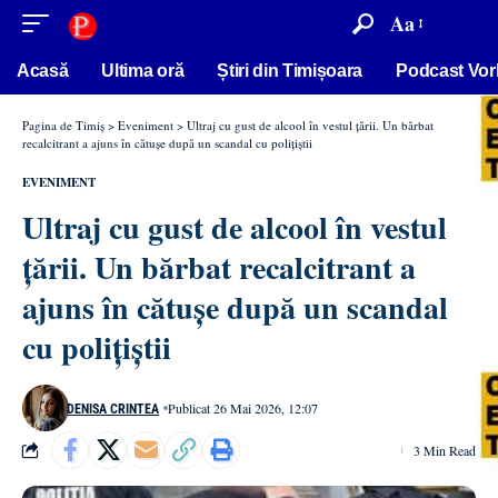
conținut
Aa
Acasă
Ultima oră
Știri din Timișoara
Podcast Vor
Pagina de Timiș
>
Eveniment
>
Ultraj cu gust de alcool în vestul țării. Un bărbat
recalcitrant a ajuns în cătușe după un scandal cu polițiștii
EVENIMENT
Ultraj cu gust de alcool în vestul
țării. Un bărbat recalcitrant a
ajuns în cătușe după un scandal
cu polițiștii
Publicat 26 Mai 2026, 12:07
DENISA CRINTEA
3 Min Read