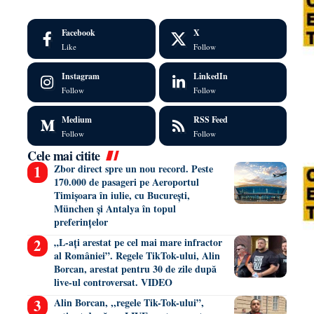
Facebook
X
Like
Follow
Instagram
LinkedIn
Follow
Follow
Medium
RSS Feed
Follow
Follow
Cele mai citite
Zbor direct spre un nou record. Peste
170.000 de pasageri pe Aeroportul
Timișoara în iulie, cu București,
München și Antalya în topul
preferințelor
„L-ați arestat pe cel mai mare infractor
al României”. Regele TikTok-ului, Alin
Borcan, arestat pentru 30 de zile după
live-ul controversat. VIDEO
Alin Borcan, ,,regele Tik-Tok-ului”,