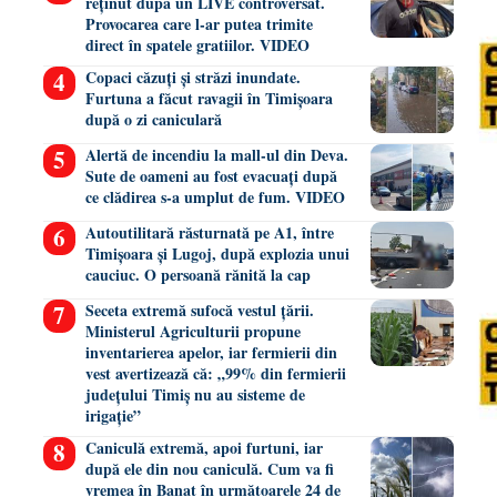
reținut după un LIVE controversat.
Provocarea care l-ar putea trimite
direct în spatele gratiilor. VIDEO
Copaci căzuți și străzi inundate.
Furtuna a făcut ravagii în Timișoara
după o zi caniculară
Alertă de incendiu la mall-ul din Deva.
Sute de oameni au fost evacuați după
ce clădirea s-a umplut de fum. VIDEO
Autoutilitară răsturnată pe A1, între
Timișoara și Lugoj, după explozia unui
cauciuc. O persoană rănită la cap
Seceta extremă sufocă vestul țării.
Ministerul Agriculturii propune
inventarierea apelor, iar fermierii din
vest avertizează că: „99% din fermierii
județului Timiș nu au sisteme de
irigație”
Caniculă extremă, apoi furtuni, iar
după ele din nou caniculă. Cum va fi
vremea în Banat în următoarele 24 de