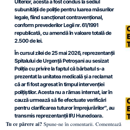
Ulterior, acesta a fost condus la sediul
subunității de poliție pentru luarea măsurilor
legale, fiind sancționat contravențional,
conform prevederilor Legii nr. 61/1991
republicată, cu amendă în valoare totală de
2.500 de lei.
În cursul zilei de 25 mai 2026, reprezentanții
Spitalului de Urgență Petroșani au sesizat
Poliția cu privire la faptul că bărbatul s-a
prezentat la unitatea medicală și a reclamat
că ar fi fost agresat în timpul intervenției
polițiștilor. Acesta nu a rămas internat, iar în
cauză urmează să fie efectuate verificări
pentru clarificarea tuturor împrejurărilor”, au
transmis reprezentanții IPJ Hunedoara.
Tu ce părere ai?
Spune-ne în comentarii.
Comentează