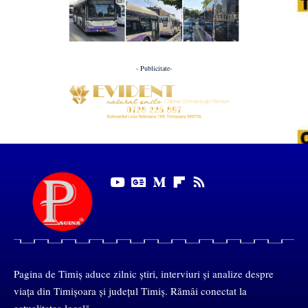
- Publicitate-
Pagina de Timiș aduce zilnic știri, interviuri și analize despre
viața din Timișoara și județul Timiș. Rămâi conectat la
actualitatea locală.