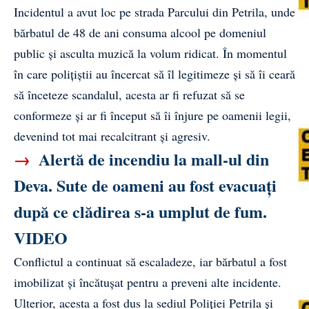
Incidentul a avut loc pe strada Parcului din Petrila, unde
bărbatul de 48 de ani consuma alcool pe domeniul
public și asculta muzică la volum ridicat. În momentul
în care polițiștii au încercat să îl legitimeze și să îi ceară
să înceteze scandalul, acesta ar fi refuzat să se
conformeze și ar fi început să îi înjure pe oamenii legii,
devenind tot mai recalcitrant și agresiv.
→
Alertă de incendiu la mall-ul din
Deva. Sute de oameni au fost evacuați
după ce clădirea s-a umplut de fum.
VIDEO
Conflictul a continuat să escaladeze, iar bărbatul a fost
imobilizat și încătușat pentru a preveni alte incidente.
Ulterior, acesta a fost dus la sediul Poliției Petrila și