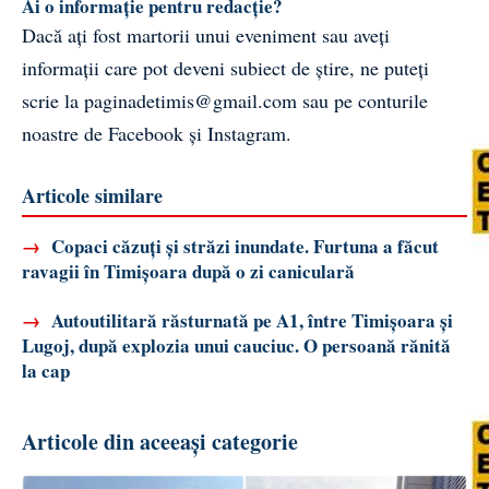
Ai o informație pentru redacție?
Dacă ați fost martorii unui eveniment sau aveți
informații care pot deveni subiect de știre, ne puteți
scrie la
paginadetimis@gmail.com
sau pe conturile
noastre de
Facebook
și
Instagram
.
Articole similare
→
Copaci căzuți și străzi inundate. Furtuna a făcut
ravagii în Timișoara după o zi caniculară
→
Autoutilitară răsturnată pe A1, între Timișoara și
Lugoj, după explozia unui cauciuc. O persoană rănită
la cap
Articole din aceeași categorie