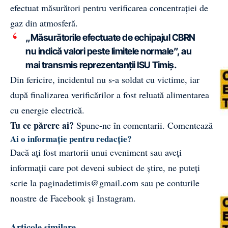
efectuat măsurători pentru verificarea concentrației de
gaz din atmosferă.
„Măsurătorile efectuate de echipajul CBRN
nu indică valori peste limitele normale”, au
mai transmis reprezentanții ISU Timiș.
Din fericire, incidentul nu s-a soldat cu victime, iar
după finalizarea verificărilor a fost reluată alimentarea
cu energie electrică.
Tu ce părere ai?
Spune-ne în comentarii.
Comentează
Ai o informație pentru redacție?
Dacă ați fost martorii unui eveniment sau aveți
informații care pot deveni subiect de știre, ne puteți
scrie la
paginadetimis@gmail.com
sau pe conturile
noastre de
Facebook
și
Instagram
.
Articole similare