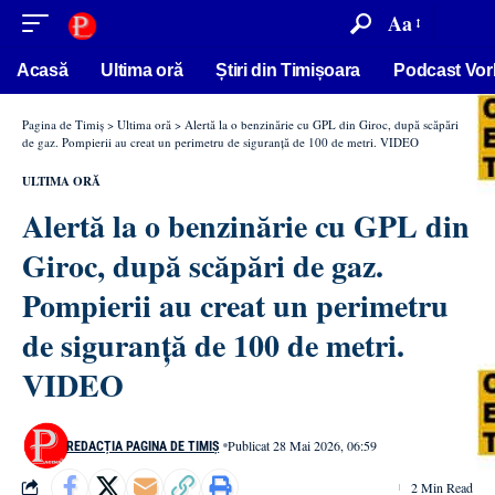
conținut
Aa
Acasă
Ultima oră
Știri din Timișoara
Podcast Vor
Pagina de Timiș
>
Ultima oră
>
Alertă la o benzinărie cu GPL din Giroc, după scăpări
de gaz. Pompierii au creat un perimetru de siguranță de 100 de metri. VIDEO
ULTIMA ORĂ
Alertă la o benzinărie cu GPL din
Giroc, după scăpări de gaz.
Pompierii au creat un perimetru
de siguranță de 100 de metri.
VIDEO
Publicat 28 Mai 2026, 06:59
REDACȚIA PAGINA DE TIMIȘ
2 Min Read