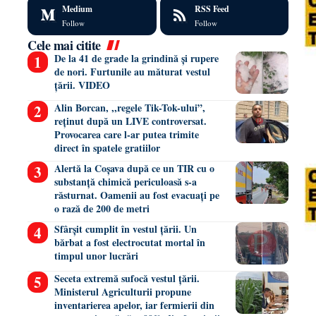
Medium
RSS Feed
Follow
Follow
Cele mai citite
De la 41 de grade la grindină și rupere
de nori. Furtunile au măturat vestul
țării. VIDEO
Alin Borcan, ,,regele Tik-Tok-ului”,
reținut după un LIVE controversat.
Provocarea care l-ar putea trimite
direct în spatele gratiilor
Alertă la Coșava după ce un TIR cu o
substanță chimică periculoasă s-a
răsturnat. Oamenii au fost evacuați pe
o rază de 200 de metri
Sfârșit cumplit în vestul țării. Un
bărbat a fost electrocutat mortal în
timpul unor lucrări
Seceta extremă sufocă vestul țării.
Ministerul Agriculturii propune
inventarierea apelor, iar fermierii din