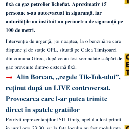
fixă cu gaz petrolier lichefiat. Aproximativ 15
persoane s-au autoevacuat în siguranță, iar
autoritățile au instituit un perimetru de siguranță pe
100 de metri.
Intervenție de urgență, joi noaptea, la o benzinărie care
dispune și de stație GPL, situată pe Calea Timișoarei
din comuna Giroc, după ce au fost semnalate scăpări de
gaz provenite dintr-o cisternă fixă.
→
Alin Borcan, ,,regele Tik-Tok-ului”,
reținut după un LIVE controversat.
Provocarea care l-ar putea trimite
direct în spatele gratiilor
Potrivit reprezentanților ISU Timiș, apelul a fost primit
în jurul orei 23:30, iar la fața locului au fost mobilizate