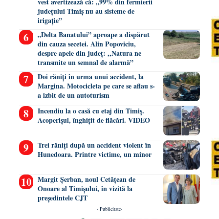
vest avertizează că: „99% din fermierii
județului Timiș nu au sisteme de
irigație”
„Delta Banatului” aproape a dispărut
din cauza secetei. Alin Popoviciu,
despre apele din județ: ,,Natura ne
transmite un semnal de alarmă”
Doi răniți în urma unui accident, la
Margina. Motocicleta pe care se aflau s-
a izbit de un autoturism
Incendiu la o casă cu etaj din Timiș.
Acoperișul, înghițit de flăcări. VIDEO
Trei răniți după un accident violent în
Hunedoara. Printre victime, un minor
Margit Șerban, noul Cetățean de
Onoare al Timișului, în vizită la
președintele CJT
- Publicitate-