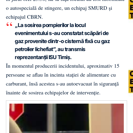
o autospecială de stingere, un echipaj SMURD și
echipajul CBRN.
„La sosirea pompierilor la locul
evenimentului s-au constatat scăpări de
gaz provenite dintr-o cisternă fixă cu gaz
petrolier lichefiat”, au transmis
reprezentanții ISU Timiș.
În momentul producerii incidentului, aproximativ 15
persoane se aflau în incinta stației de alimentare cu
carburant, însă acestea s-au autoevacuat în siguranță
înainte de sosirea echipajelor de intervenție.
Video
Player