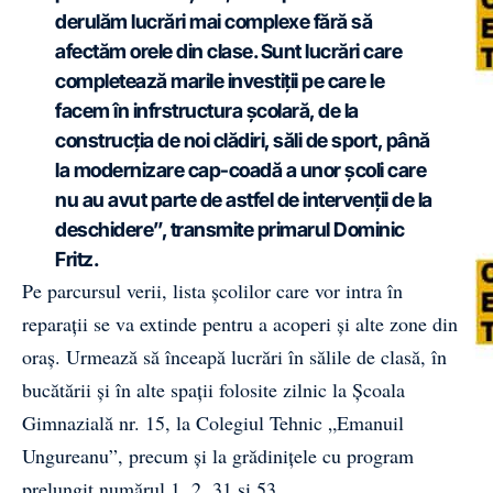
derulăm lucrări mai complexe fără să
afectăm orele din clase. Sunt lucrări care
completează marile investiții pe care le
facem în infrstructura școlară, de la
construcția de noi clădiri, săli de sport, până
la modernizare cap-coadă a unor școli care
nu au avut parte de astfel de intervenții de la
deschidere”, transmite primarul Dominic
Fritz.
Pe parcursul verii, lista școlilor care vor intra în
reparații se va extinde pentru a acoperi și alte zone din
oraș. Urmează să înceapă lucrări în sălile de clasă, în
bucătării și în alte spații folosite zilnic la Școala
Gimnazială nr. 15, la Colegiul Tehnic „Emanuil
Ungureanu”, precum și la grădinițele cu program
prelungit numărul 1, 2, 31 și 53.