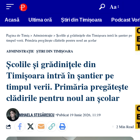
conținut
Aa
Acasă
Ultima oră
Știri din Timișoara
Podcast Vor
Pagina de Timiș
>
Administrație
>
Școlile și grădinițele din Timișoara intră în șantier pe
timpul verii. Primăria pregătește clădirile pentru noul an școlar
ADMINISTRAȚIE
ȘTIRI DIN TIMIȘOARA
Școlile și grădinițele din
Timișoara intră în șantier pe
timpul verii. Primăria pregătește
clădirile pentru noul an școlar
Publicat 19 Iunie 2026, 11:19
MIHAELA STEGĂRESCU
2 Min Read