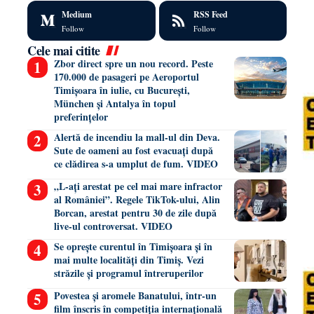
Medium
RSS Feed
Follow
Follow
Cele mai citite
Zbor direct spre un nou record. Peste
170.000 de pasageri pe Aeroportul
Timișoara în iulie, cu București,
München și Antalya în topul
preferințelor
Alertă de incendiu la mall-ul din Deva.
Sute de oameni au fost evacuați după
ce clădirea s-a umplut de fum. VIDEO
„L-ați arestat pe cel mai mare infractor
al României”. Regele TikTok-ului, Alin
Borcan, arestat pentru 30 de zile după
live-ul controversat. VIDEO
Se oprește curentul în Timișoara și în
mai multe localități din Timiș. Vezi
străzile și programul întreruperilor
Povestea și aromele Banatului, într-un
film înscris în competiția internațională