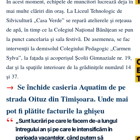
În acest moment, echipele de muncitori lucrează deja în
mai multe clăriri din oraș. La Liceul Tehnologic de
Silvicultură „Casa Verde” se repară atelierele și rețeaua
de apă, în timp ce la Colegiul Național Bănățean se pun
la punct cancelaria și sala festivă. De asemenea, se fac
intervenții la demisolul Colegiului Pedagogic „Carmen
Sylva”, la fațada și acoperișul Școlii Gimnaziale nr. 19,
dar și la spațiile interioare de la grădinițele numărul 14
și 37.
→
Se închide casieria Aquatim de pe
strada Oituz din Timișoara. Unde mai
pot fi plătite facturile la ghișeu
„Sunt lucrări pe care le facem de-a lungul
întregului an și pe care le intensificăm în
perioada vacanțelor, când putem să