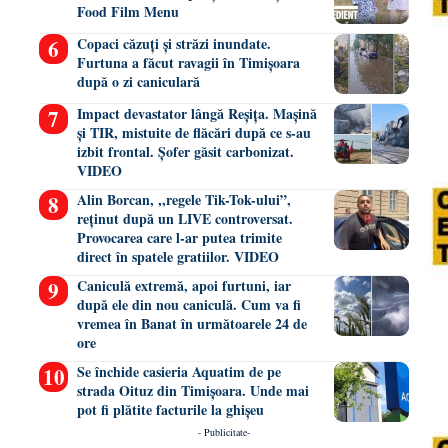
Food Film Menu
Copaci căzuți și străzi inundate.
Furtuna a făcut ravagii în Timișoara
după o zi caniculară
Impact devastator lângă Reșița. Mașină
și TIR, mistuite de flăcări după ce s-au
izbit frontal. Șofer găsit carbonizat.
VIDEO
Alin Borcan, ,,regele Tik-Tok-ului”,
reținut după un LIVE controversat.
Provocarea care l-ar putea trimite
direct în spatele gratiilor. VIDEO
Caniculă extremă, apoi furtuni, iar
după ele din nou caniculă. Cum va fi
vremea în Banat în următoarele 24 de
ore
Se închide casieria Aquatim de pe
strada Oituz din Timișoara. Unde mai
pot fi plătite facturile la ghișeu
- Publicitate-