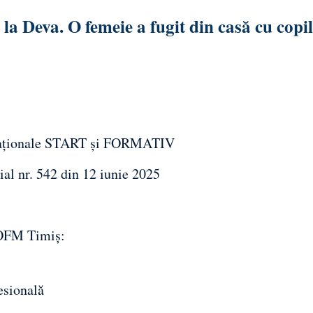
 la Deva. O femeie a fugit din casă cu copi
 naționale START și FORMATIV
ial nr. 542 din 12 iunie 2025
AJOFM Timiș:
esională