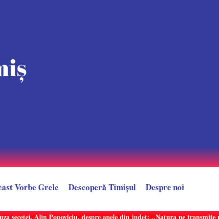
cast Vorbe Grele
Descoperă Timișul
Despre noi
uza secetei. Alin Popoviciu, despre apele din județ: ,,Natura ne transmit