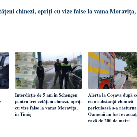
ățeni chinezi, opriți cu vize false la vama Moravița,
Interdicție de 5 ani în Schengen
Alertă la Coșava după c
e
pentru trei cetățeni chinezi, opriți
cu o substanță chimică
cu vize false la vama Moravița,
periculoasă s-a răsturna
în Timiș
Oamenii au fost evacuaț
rază de 200 de metri