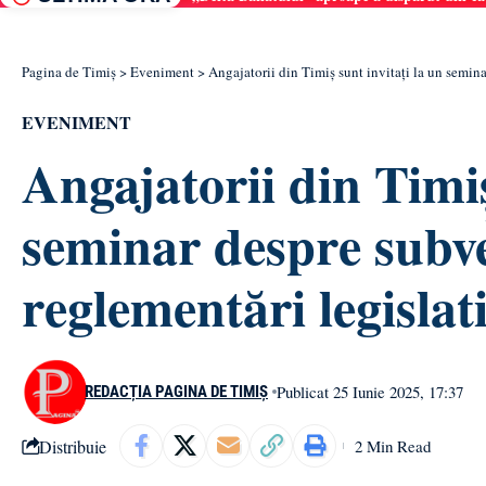
Pagina de Timiș
>
Eveniment
>
Angajatorii din Timiș sunt invitați la un semina
EVENIMENT
Angajatorii din Timiș
seminar despre subven
reglementări legislat
Publicat 25 Iunie 2025, 17:37
REDACȚIA PAGINA DE TIMIȘ
Distribuie
2 Min Read