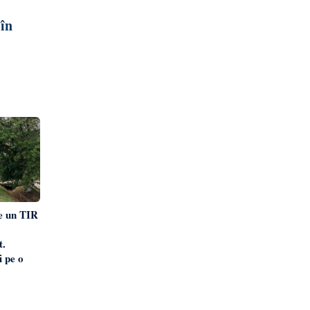
 în
e un TIR
t.
i pe o