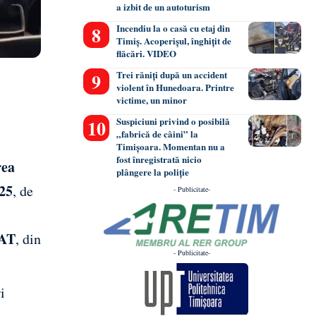
a izbit de un autoturism
Incendiu la o casă cu etaj din
Timiș. Acoperișul, înghițit de
flăcări. VIDEO
Trei răniți după un accident
violent în Hunedoara. Printre
victime, un minor
Suspiciuni privind o posibilă
„fabrică de câini” la
Timișoara. Momentan nu a
fost înregistrată nicio
rea
plângere la poliție
025
, de
- Publicitate-
IAT
, din
- Publicitate-
i