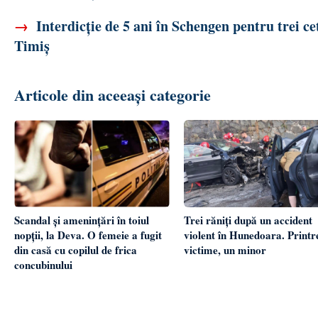
→
Interdicție de 5 ani în Schengen pentru trei cet
Timiș
Articole din aceeași categorie
Scandal și amenințări în toiul
Trei răniți după un accident
nopții, la Deva. O femeie a fugit
violent în Hunedoara. Printr
din casă cu copilul de frica
victime, un minor
concubinului