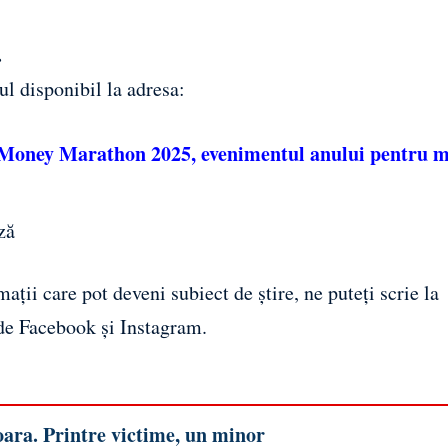
.
l disponibil la adresa:
nt Money Marathon 2025, evenimentul anului pentru 
ză
ații care pot deveni subiect de știre, ne puteți scrie la
 de
Facebook
și
Instagram
.
oara. Printre victime, un minor