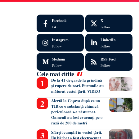
Facebook
X
Like
Follow
Instagram
LinkedIn
Follow
Follow
Medium
RSS Feed
Follow
Follow
Cele mai citite
De la 41 de grade la grindină
și rupere de nori. Furtunile au
măturat vestul țării. VIDEO
Alertă la Coșava după ce un
TIR cu o substanță chimică
periculoasă s-a răsturnat.
Oamenii au fost evacuați pe o
rază de 200 de metri
Sfârșit cumplit în vestul țării.
Un bărbat a fost electrocutat