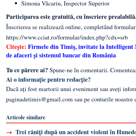
Simona Văcariu, Inspector Superior
Participarea este gratuită, cu înscriere prealabilă
Înscrierea se realizează online, completând formularu
https://www.cciat.ro/formular/index.php?cdx=srb
Citește:
Firmele din Timiș, invitate la Intellige
de afaceri și sistemul bancar din România
Tu ce părere ai?
Spune-ne în comentarii.
Comentea
Ai o informație pentru redacție?
Dacă ați fost martorii unui eveniment sau aveți inform
paginadetimis@gmail.com
sau pe conturile noastre
Articole similare
→
Trei răniți după un accident violent în Huned