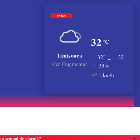
Vremea
32
°C
Timișoara
°
°
32
_
32
Cer Fragmentat
33%
1 km/h
e un semnal de alarmă”