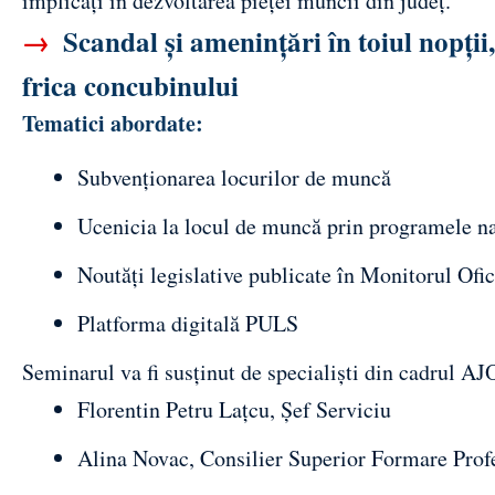
implicați în dezvoltarea pieței muncii din județ.
→
Scandal și amenințări în toiul nopții,
frica concubinului
Tematici abordate:
Subvenționarea locurilor de muncă
Ucenicia la locul de muncă prin programele
Noutăți legislative publicate în Monitorul Ofic
Platforma digitală PULS
Seminarul va fi susținut de specialiști din cadrul 
Florentin Petru Lațcu, Șef Serviciu
Alina Novac, Consilier Superior Formare Prof