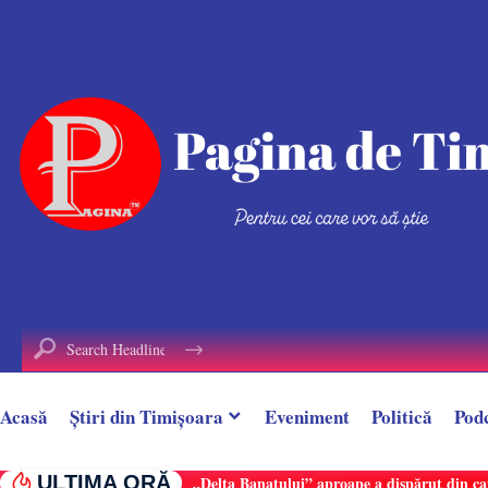
conținut
Acasă
Știri din Timișoara
Eveniment
Politică
Pod
ULTIMA ORĂ
„Delta Banatului” aproape a dispărut din ca