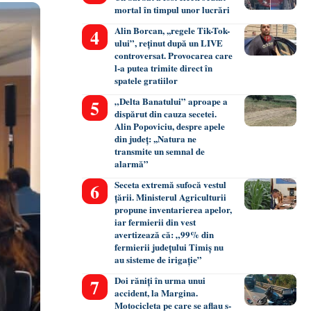
mortal în timpul unor lucrări
Alin Borcan, ,,regele Tik-Tok-
ului”, reținut după un LIVE
controversat. Provocarea care
l-a putea trimite direct în
spatele gratiilor
„Delta Banatului” aproape a
dispărut din cauza secetei.
Alin Popoviciu, despre apele
din județ: ,,Natura ne
transmite un semnal de
alarmă”
Seceta extremă sufocă vestul
țării. Ministerul Agriculturii
propune inventarierea apelor,
iar fermierii din vest
avertizează că: „99% din
fermierii județului Timiș nu
au sisteme de irigație”
Doi răniți în urma unui
accident, la Margina.
Motocicleta pe care se aflau s-