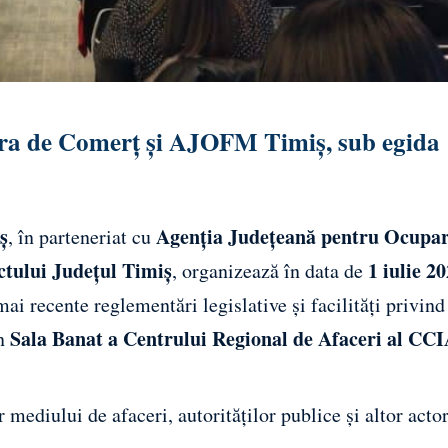
ra de Comerț și AJOFM Timiș, sub egida
ș
Agenția Județeană pentru Ocupa
, în parteneriat cu
ectului Județul Timiș
1 iulie 2
, organizează în data de
ai recente reglementări legislative și facilități privind
Sala Banat a Centrului Regional de Afaceri al CC
în
 mediului de afaceri, autorităților publice și altor actor