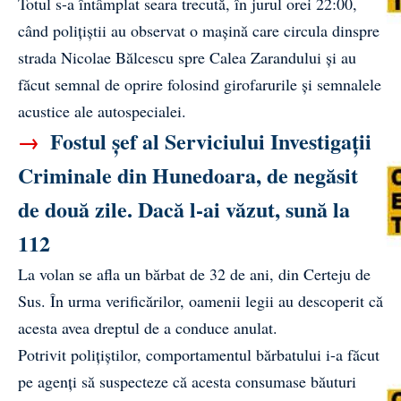
Totul s-a întâmplat seara trecută, în jurul orei 22:00,
când polițiștii au observat o mașină care circula dinspre
strada Nicolae Bălcescu spre Calea Zarandului și au
făcut semnal de oprire folosind girofarurile și semnalele
acustice ale autospecialei.
→
Fostul șef al Serviciului Investigații
Criminale din Hunedoara, de negăsit
de două zile. Dacă l-ai văzut, sună la
112
La volan se afla un bărbat de 32 de ani, din Certeju de
Sus. În urma verificărilor, oamenii legii au descoperit că
acesta avea dreptul de a conduce anulat.
Potrivit polițiștilor, comportamentul bărbatului i-a făcut
pe agenți să suspecteze că acesta consumase băuturi