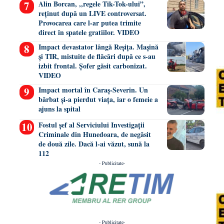
Alin Borcan, ,,regele Tik-Tok-ului”,
reținut după un LIVE controversat.
Provocarea care l-ar putea trimite
direct în spatele gratiilor. VIDEO
Impact devastator lângă Reșița. Mașină
și TIR, mistuite de flăcări după ce s-au
izbit frontal. Șofer găsit carbonizat.
VIDEO
Impact mortal în Caraș-Severin. Un
bărbat și-a pierdut viața, iar o femeie a
ajuns la spital
Fostul șef al Serviciului Investigații
Criminale din Hunedoara, de negăsit
de două zile. Dacă l-ai văzut, sună la
112
- Publicitate-
- Publicitate-