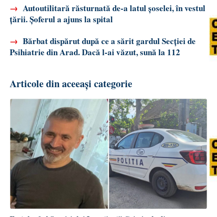
→
Autoutilitară răsturnată de-a latul șoselei, în vestul
țării. Șoferul a ajuns la spital
→
Bărbat dispărut după ce a sărit gardul Secției de
Psihiatrie din Arad. Dacă l-ai văzut, sună la 112
Articole din aceeași categorie