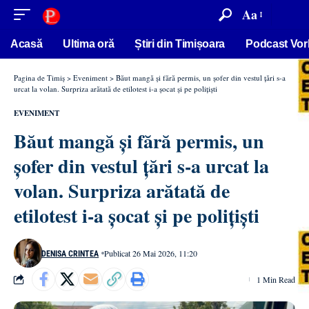
conținut
Aa
Acasă
Ultima oră
Știri din Timișoara
Podcast Vor
Pagina de Timiș
>
Eveniment
>
Băut mangă și fără permis, un șofer din vestul țări s-a
urcat la volan. Surpriza arătată de etilotest i-a șocat și pe polițiști
EVENIMENT
Băut mangă și fără permis, un
șofer din vestul țări s-a urcat la
volan. Surpriza arătată de
etilotest i-a șocat și pe polițiști
Publicat 26 Mai 2026, 11:20
DENISA CRINTEA
1 Min Read