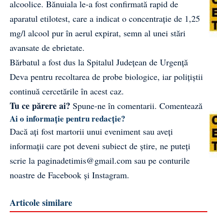
alcoolice. Bănuiala le-a fost confirmată rapid de
aparatul etilotest, care a indicat o concentrație de 1,25
mg/l alcool pur în aerul expirat, semn al unei stări
avansate de ebrietate.
Bărbatul a fost dus la Spitalul Județean de Urgență
Deva pentru recoltarea de probe biologice, iar polițiștii
continuă cercetările în acest caz.
Tu ce părere ai?
Spune-ne în comentarii.
Comentează
Ai o informație pentru redacție?
Dacă ați fost martorii unui eveniment sau aveți
informații care pot deveni subiect de știre, ne puteți
scrie la
paginadetimis@gmail.com
sau pe conturile
noastre de
Facebook
și
Instagram
.
Articole similare