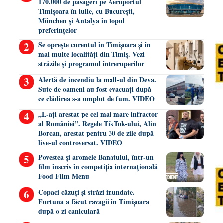
170.000 de pasageri pe Aeroportul
Timișoara în iulie, cu București,
München și Antalya în topul
preferințelor
Se oprește curentul în Timișoara și în
mai multe localități din Timiș. Vezi
străzile și programul întreruperilor
Alertă de incendiu la mall-ul din Deva.
Sute de oameni au fost evacuați după
ce clădirea s-a umplut de fum. VIDEO
„L-ați arestat pe cel mai mare infractor
al României”. Regele TikTok-ului, Alin
Borcan, arestat pentru 30 de zile după
live-ul controversat. VIDEO
Povestea și aromele Banatului, într-un
film înscris în competiția internațională
Food Film Menu
Copaci căzuți și străzi inundate.
Furtuna a făcut ravagii în Timișoara
după o zi caniculară