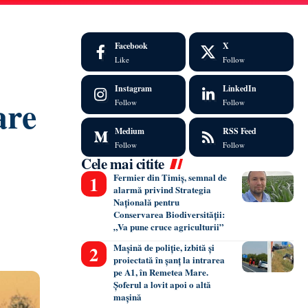
Facebook
X
Like
Follow
Instagram
LinkedIn
are
Follow
Follow
Medium
RSS Feed
Follow
Follow
Cele mai citite
Fermier din Timiș, semnal de
alarmă privind Strategia
Națională pentru
Conservarea Biodiversității:
„Va pune cruce agriculturii”
Mașină de poliție, izbită și
proiectată în șanț la intrarea
pe A1, în Remetea Mare.
Șoferul a lovit apoi o altă
mașină