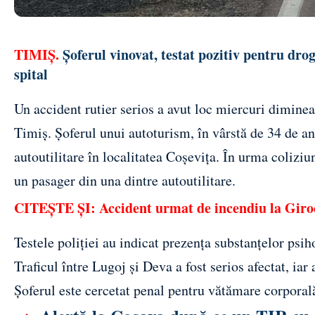
TIMIȘ.
Șoferul vinovat, testat pozitiv pentru dro
spital
Un accident rutier serios a avut loc miercuri dimin
Timiș. Șoferul unui autoturism, în vârstă de 34 de ani
autoutilitare în localitatea Coșevița. În urma coliziu
un pasager din una dintre autoutilitare.
CITEȘTE ȘI:
Accident urmat de incendiu la Giro
Testele poliției au indicat prezența substanțelor psi
Traficul între Lugoj și Deva a fost serios afectat, ia
Șoferul este cercetat penal pentru vătămare corporal