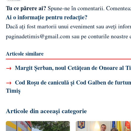
Tu ce părere ai?
Spune-ne în comentarii.
Comentea
Ai o informație pentru redacție?
Dacă ați fost martorii unui eveniment sau aveți inform
paginadetimis@gmail.com
sau pe conturile noastre
Articole similare
→
Margit Șerban, noul Cetățean de Onoare al Tim
→
Cod Roșu de caniculă și Cod Galben de furtuni 
Timiș
Articole din aceeași categorie