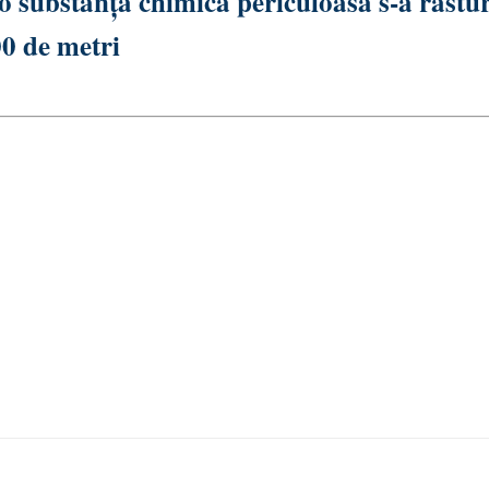
 substanță chimică periculoasă s-a răstu
00 de metri