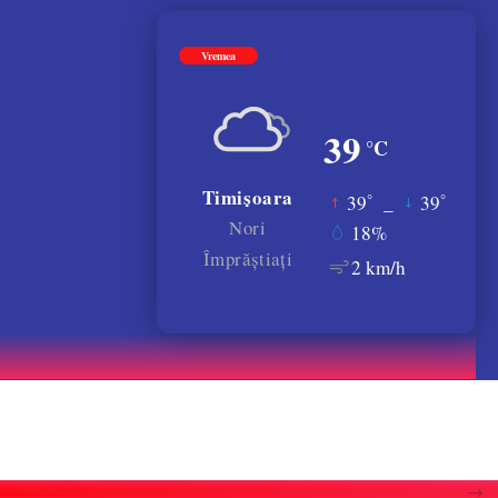
Vremea
39
°C
Timișoara
°
°
39
_
39
Nori
18%
Împrăștiați
2 km/h