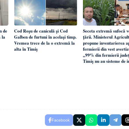
n de
Cod Roșu de caniculă și Cod
Seceta extremă sufocă v
 la
Galben de furtuni în același timp.
țării. Ministerul Agricult
Vremea trece de la o extremă la
propune inventarierea ap
alta în Timiș
fermierii din vest averti
„99% din fermierii județ
Timiș nu au sisteme de i
Facebook