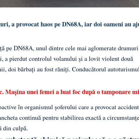
guri, a provocat haos pe DN68A, iar doi oameni au aj
eață pe DN68A, unul dintre cele mai aglomerate drumuri
, a pierdut controlul volanului și a lovit violent două
nii, doi bărbați au fost răniți. Conducătorul autoturismul
c. Mașina unei femei a luat foc după o tamponare m
hoactive în organismul șoferului care a provocat accident
r ancheta continuă pentru stabilirea exactă a circumstanțe
ă din culpă.