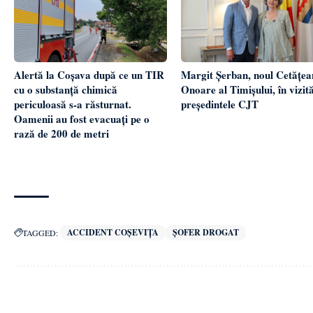
Alertă la Coșava după ce un TIR
Margit Șerban, noul Cetățea
cu o substanță chimică
Onoare al Timișului, în vizită
periculoasă s-a răsturnat.
președintele CJT
Oamenii au fost evacuați pe o
rază de 200 de metri
ACCIDENT COȘEVIȚA
ȘOFER DROGAT
TAGGED: