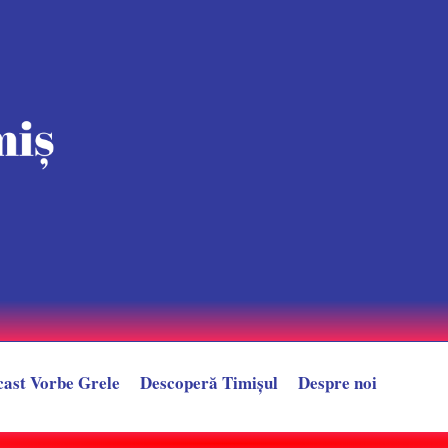
cast Vorbe Grele
Descoperă Timișul
Despre noi
n față la Sala Olimpia. 60 de persoane au fost evacuate