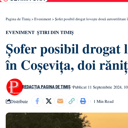
Pagina de Timiș
>
Eveniment
>
Șofer posibil drogat lovește două autoutilitare în
EVENIMENT
ȘTIRI DIN TIMIȘ
Șofer posibil drogat 
în Coșevița, doi răniți
Publicat 11 Septembrie 2024, 10
REDACȚIA PAGINA DE TIMIȘ
Distribuie
1 Min Read