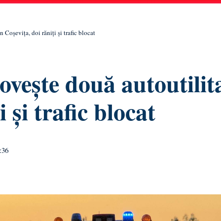
 Coșevița, doi răniți și trafic blocat
lovește două autoutilit
 și trafic blocat
:36