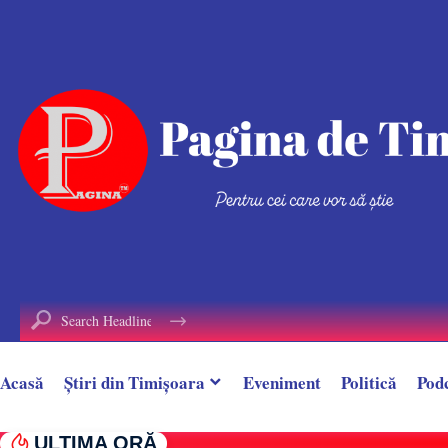
conținut
Acasă
Știri din Timișoara
Eveniment
Politică
Pod
ULTIMA ORĂ
Țeavă de gaz spartă în timpul unor lucrări, î