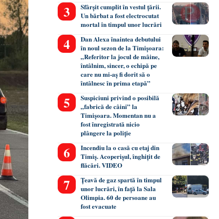
Sfârșit cumplit în vestul țării.
Un bărbat a fost electrocutat
mortal în timpul unor lucrări
Dan Alexa înaintea debutului
în noul sezon de la Timișoara:
„Referitor la jocul de mâine,
întâlnim, sincer, o echipă pe
care nu mi-aș fi dorit să o
întâlnesc în prima etapă”
Suspiciuni privind o posibilă
„fabrică de câini” la
Timișoara. Momentan nu a
fost înregistrată nicio
plângere la poliție
Incendiu la o casă cu etaj din
Timiș. Acoperișul, înghițit de
flăcări. VIDEO
Țeavă de gaz spartă în timpul
unor lucrări, în față la Sala
Olimpia. 60 de persoane au
fost evacuate