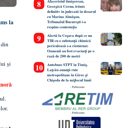
Afaceristul timișorean,
Georgică Cornu, trimis
definitiv în judecată în dosarul
cu Marina Almășan.
uns la
Tribunalul București i-a
respins contestația
Alertă la Coșava după ce un
TIR cu o substanță chimică
 din
periculoasă s-a răsturnat.
Oamenii au fost evacuați pe o
rază de 200 de metri
ui și
Autobuze STPT în Timiș.
Lațcău anunță rute
metropolitane în Giroc și
Chișoda de la mijlocul lunii
inoră
- Publicitate-
ul.
lor.
- Publicitate-