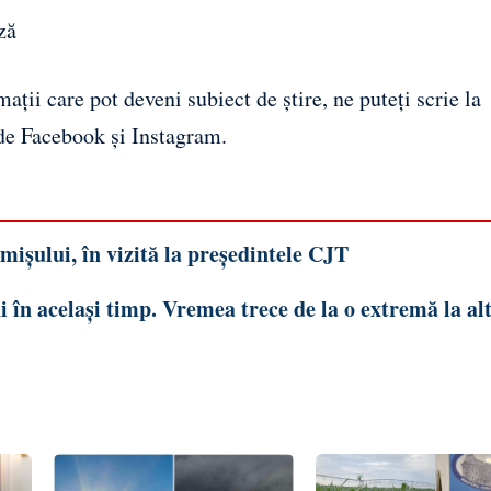
ză
ații care pot deveni subiect de știre, ne puteți scrie la
 de
Facebook
și
Instagram
.
ișului, în vizită la președintele CJT
în același timp. Vremea trece de la o extremă la alt