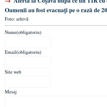
→
Alertă la Coșava după ce un TIR cu o
Oamenii au fost evacuați pe o rază de 2
Foto: arhivă
Nume
(obligatoriu)
Email
(obligatoriu)
Site web
Mesaj