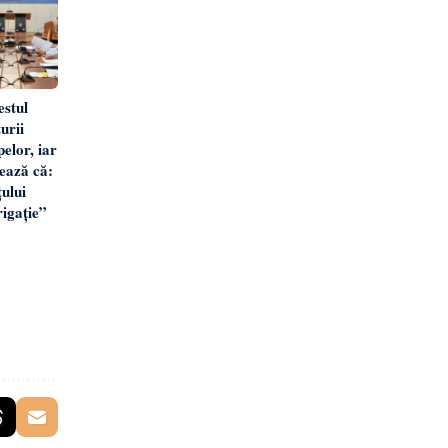
estul
urii
elor, iar
zează că:
ului
rigație”