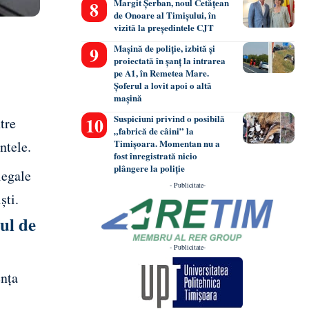
Margit Șerban, noul Cetățean
de Onoare al Timișului, în
vizită la președintele CJT
Mașină de poliție, izbită și
proiectată în șanț la intrarea
pe A1, în Remetea Mare.
Șoferul a lovit apoi o altă
mașină
Suspiciuni privind o posibilă
tre
„fabrică de câini” la
Timișoara. Momentan nu a
ntele.
fost înregistrată nicio
plângere la poliție
legale
- Publicitate-
ști.
lul de
- Publicitate-
ența