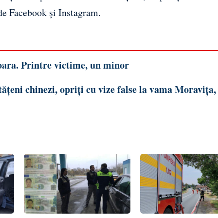
 de
Facebook
și
Instagram
.
oara. Printre victime, un minor
ățeni chinezi, opriți cu vize false la vama Moravița,