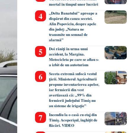
mortal în timpul unor lucrări
„Delta Banatului” aproape a
dispărut din cauza secetei.
Alin Popoviciu, despre apele
din județ: ,,Natura ne
transmite un semnal de
alarmă”
Doi răniți în urma unui
accident, la Margina.
Motocicleta pe care se aflau s-
a izbit de un autoturism
Seceta extremă sufocă vestul
țării. Ministerul Agriculturii
propune inventarierea apelor,
iar fermierii din vest
avertizează că: „99% din
fermierii județului Timiș nu
au sisteme de irigație”
Incendiu la o casă cu etaj din
Timiș. Acoperișul, înghițit de
flăcări. VIDEO