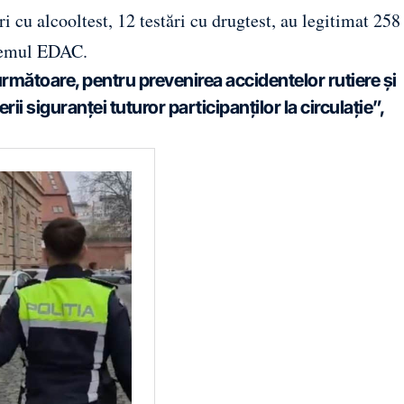
ări cu alcooltest, 12 testări cu drugtest, au legitimat 258
stemul EDAC.
următoare, pentru prevenirea accidentelor rutiere și
rii siguranței tuturor participanților la circulație”,