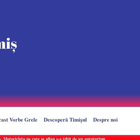
cast Vorbe Grele
Descoperă Timișul
Despre noi
 Motocicleta pe care se aflau s-a izbit de un autoturism