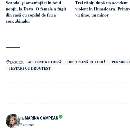
Scandal și amenințări în toiul
Trei răniți după un accident
nopții, la Deva. O femeie a fugit
violent în Hunedoara. Printr
din casă cu copilul de frica
victime, un minor
concubinului
ACȚIUNE RUTIERĂ
DISCIPLINĂ RUTIERĂ
PERMISE 
TAGGED:
TESTĂRI CU DRUGTEST
MARINA CÂMPEAN
De
Reporter