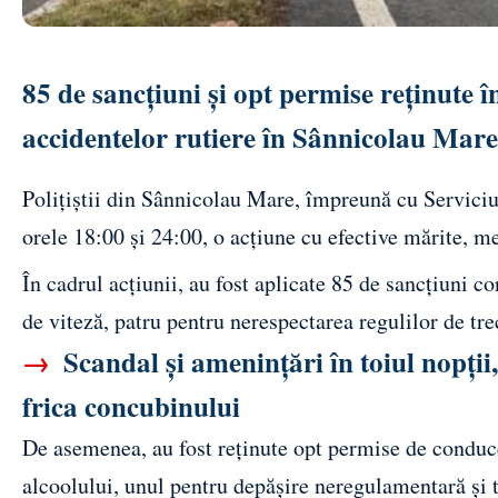
85 de sancțiuni și opt permise reținute î
accidentelor rutiere în Sânnicolau Mare
Polițiștii din Sânnicolau Mare, împreună cu Serviciu
orele 18:00 și 24:00, o acțiune cu efective mărite, me
În cadrul acțiunii, au fost aplicate 85 de sancțiuni c
de viteză, patru pentru nerespectarea regulilor de tre
→
Scandal și amenințări în toiul nopții,
frica concubinului
De asemenea, au fost reținute opt permise de conduce
alcoolului, unul pentru depășire neregulamentară și tr