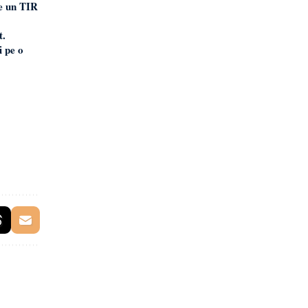
e un TIR
t.
i pe o