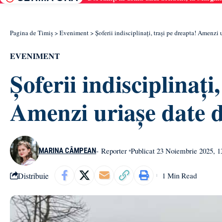
Pagina de Timiș
>
Eveniment
>
Șoferii indisciplinați, trași pe dreapta! Amenzi u
EVENIMENT
Șoferii indisciplinați
Amenzi uriașe date de
- Reporter
Publicat 23 Noiembrie 2025, 1
MARINA CÂMPEAN
Distribuie
1 Min Read