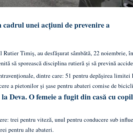
n cadrul unei acțiuni de prevenire a
l Rutier Timiș, au desfășurat sâmbătă, 22 noiembrie, în
nită să sporească disciplina rutieră și să prevină accide
ontravenționale, dintre care: 51 pentru depășirea limitei 
cere a pietonilor și șase pentru abateri comise de bicicli
 la Deva. O femeie a fugit din casă cu copi
re: trei pentru viteză, unul pentru conducere sub influ
ei pentru alte abateri.