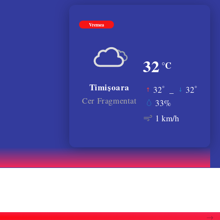
Vremea
32
°C
Timișoara
°
°
32
_
32
Cer Fragmentat
33%
1 km/h