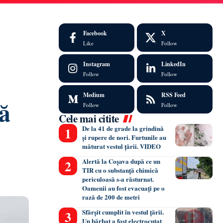
Facebook
X
Like
Follow
Instagram
LinkedIn
Follow
Follow
Medium
RSS Feed
ră
Follow
Follow
Cele mai citite
De la 41 de grade la grindină
și rupere de nori. Furtunile au
măturat vestul țării. VIDEO
Alertă la Coșava după ce un
TIR cu o substanță chimică
periculoasă s-a răsturnat.
Oamenii au fost evacuați pe o
rază de 200 de metri
Sfârșit cumplit în vestul țării.
Un bărbat a fost electrocutat