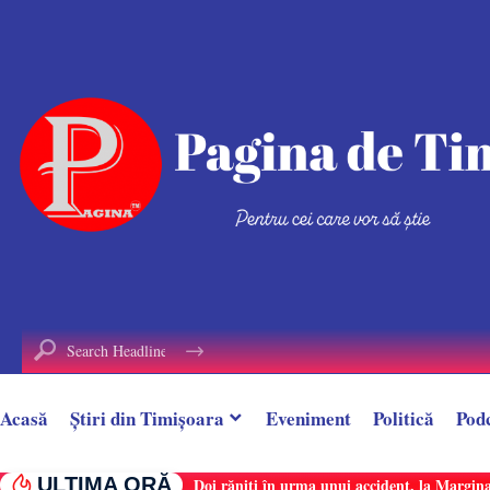
conținut
Acasă
Știri din Timișoara
Eveniment
Politică
Pod
ULTIMA ORĂ
Doi răniți în urma unui accident, la Margina.