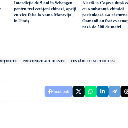
Interdicție de 5 ani în Schengen
Alertă la Coșava după c
e
pentru trei cetățeni chinezi, opriți
cu o substanță chimică
cu vize false la vama Moravița,
periculoasă s-a răsturna
în Timiș
Oamenii au fost evacuaț
rază de 200 de metri
REȚINUTE
PREVENIRE ACCIDENTE
TESTĂRI CU ALCOOLTEST
Facebook