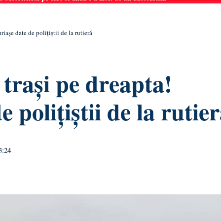
riașe date de polițiștii de la rutieră
, trași pe dreapta!
 polițiștii de la rutie
3:24