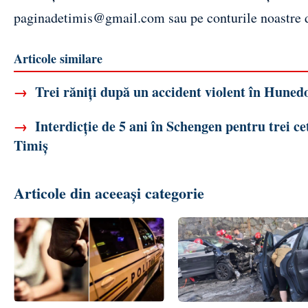
paginadetimis@gmail.com
sau pe conturile noastre
Articole similare
→
Trei răniți după un accident violent în Huned
→
Interdicție de 5 ani în Schengen pentru trei cet
Timiș
Articole din aceeași categorie