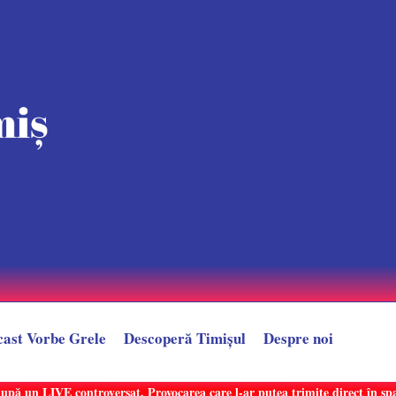
cast Vorbe Grele
Descoperă Timișul
Despre noi
după un LIVE controversat. Provocarea care l-ar putea trimite direct în sp