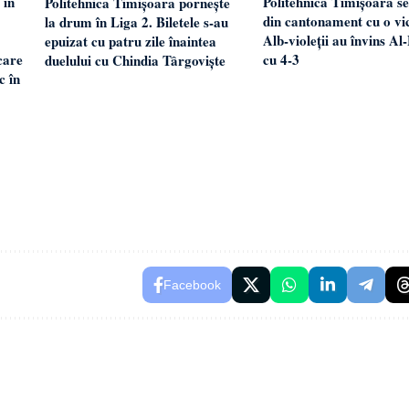
 în
Politehnica Timișoara se
Politehnica Timișoara pornește
din cantonament cu o vic
la drum în Liga 2. Biletele s-au
Alb-violeții au învins Al
epuizat cu patru zile înaintea
care
cu 4-3
duelului cu Chindia Târgoviște
c în
Facebook