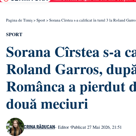
Pagina de Timiș
>
Sport
>
Sorana Cîrstea s-a calificat în turul 3 la Roland Gar
SPORT
Sorana Cîrstea s-a cal
Roland Garros, după 
Românca a pierdut d
două meciuri
- Editor
Publicat 27 Mai 2026, 21:51
CRINA RĂDUCAN