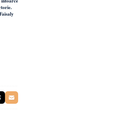
 întoarce
torie.
-Faisaly