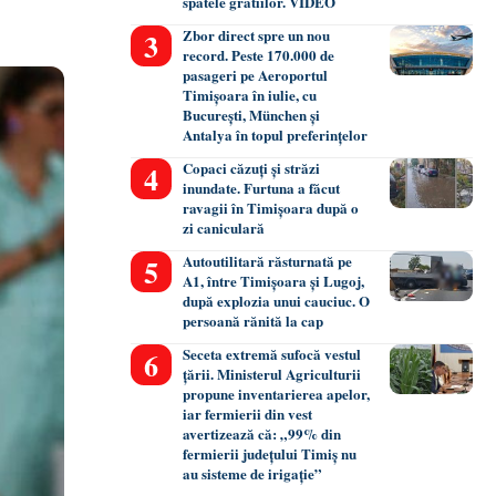
spatele gratiilor. VIDEO
Zbor direct spre un nou
record. Peste 170.000 de
pasageri pe Aeroportul
Timișoara în iulie, cu
București, München și
Antalya în topul preferințelor
Copaci căzuți și străzi
inundate. Furtuna a făcut
ravagii în Timișoara după o
zi caniculară
Autoutilitară răsturnată pe
A1, între Timișoara și Lugoj,
după explozia unui cauciuc. O
persoană rănită la cap
Seceta extremă sufocă vestul
țării. Ministerul Agriculturii
propune inventarierea apelor,
iar fermierii din vest
avertizează că: „99% din
fermierii județului Timiș nu
au sisteme de irigație”