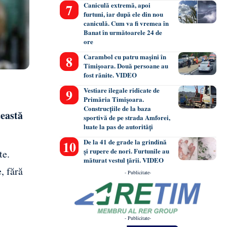
Caniculă extremă, apoi
furtuni, iar după ele din nou
caniculă. Cum va fi vremea în
Banat în următoarele 24 de
ore
Carambol cu patru mașini în
Timișoara. Două persoane au
fost rănite. VIDEO
Vestiare ilegale ridicate de
Primăria Timișoara.
Construcțiile de la baza
ceastă
sportivă de pe strada Amforei,
luate la pas de autorități
De la 41 de grade la grindină
și rupere de nori. Furtunile au
te.
măturat vestul țării. VIDEO
, fără
- Publicitate-
- Publicitate-