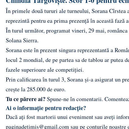
Chindia Târgoviște. Scor 1-0 pentru ec
În primele două tururi ale turneului, Sorana Cîrstea a
reprezintă pentru ea prima prezență în această fază
În turul următor, programat vineri, 29 mai, românca o
Solana Sierra.
Sorana este în prezent singura reprezentantă a Româ
locul 2 mondial, de pe partea sa de tablou ar putea 
fazele superioare ale competiției.
Prin calificarea în turul 3, Sorana și-a asigurat un 
crește la 285.000 de euro.
Tu ce părere ai?
Spune-ne în comentarii.
Comentea
Ai o informație pentru redacție?
Dacă ați fost martorii unui eveniment sau aveți inform
paginadetimis@gmail.com
sau pe conturile noastre