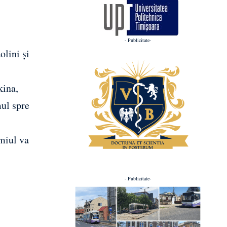
- Publicitate-
olini și
kina,
mul spre
emiul va
- Publicitate-