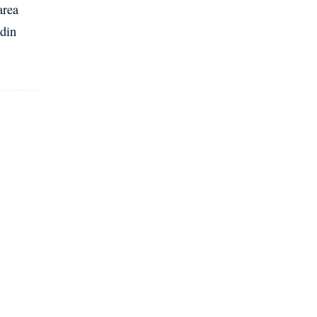
area
 din