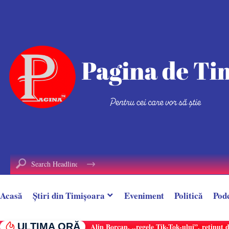
conținut
Acasă
Știri din Timișoara
Eveniment
Politică
Pod
ULTIMA ORĂ
Alin Borcan, ,,regele Tik-Tok-ului”, reținut 