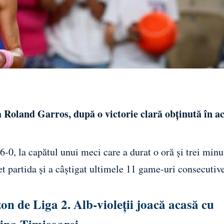
 la Roland Garros, după o victorie clară obținută în a
0, la capătul unui meci care a durat o oră și trei minu
 partida și a câștigat ultimele 11 game-uri consecutive
n de Liga 2. Alb-violeții joacă acasă cu