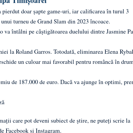
hipa Timișoarei
 pierdut doar șapte game-uri, iar calificarea în turul 3
 a unui turneu de Grand Slam din 2023 încoace.
 va întâlni pe câștigătoarea duelului dintre Jasmine Pa
niei la Roland Garros. Totodată, eliminarea Elena Ryba
deschide un culoar mai favorabil pentru româncă în dru
premiu de 187.000 de euro. Dacă va ajunge în optimi, pr
ză
ații care pot deveni subiect de știre, ne puteți scrie la
 de
Facebook
și
Instagram
.