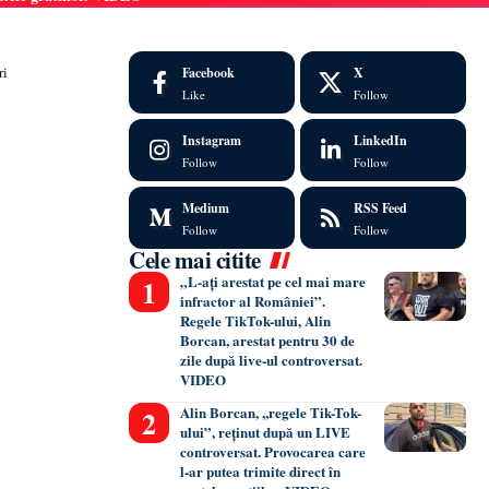
ri
Facebook
X
Like
Follow
Instagram
LinkedIn
Follow
Follow
Medium
RSS Feed
Follow
Follow
Cele mai citite
„L-ați arestat pe cel mai mare
infractor al României”.
Regele TikTok-ului, Alin
Borcan, arestat pentru 30 de
zile după live-ul controversat.
VIDEO
Alin Borcan, ,,regele Tik-Tok-
ului”, reținut după un LIVE
controversat. Provocarea care
l-ar putea trimite direct în