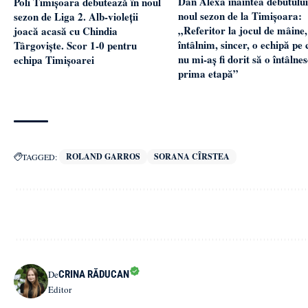
Dan Alexa înaintea debutului
Poli Timișoara debutează în noul
noul sezon de la Timișoara:
sezon de Liga 2. Alb-violeții
„Referitor la jocul de mâine,
joacă acasă cu Chindia
întâlnim, sincer, o echipă pe 
Târgoviște. Scor 1-0 pentru
nu mi-aș fi dorit să o întâlnes
echipa Timișoarei
prima etapă”
ROLAND GARROS
SORANA CÎRSTEA
TAGGED:
CRINA RĂDUCAN
De
Editor