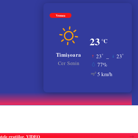
Vremea
23
°C
Timișoara
°
°
23
_
23
Cer Senin
77%
5 km/h
atele gratiilor. VIDEO