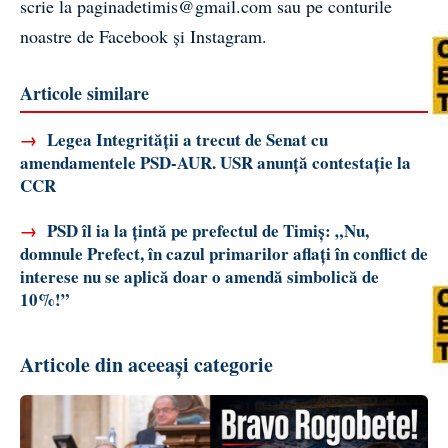
scrie la
paginadetimis@gmail.com
sau pe conturile
noastre de
Facebook
și
Instagram
.
Articole similare
→
Legea Integrității a trecut de Senat cu
amendamentele PSD-AUR. USR anunță contestație la
CCR
→
PSD îl ia la țintă pe prefectul de Timiș: „Nu,
domnule Prefect, în cazul primarilor aflați în conflict de
interese nu se aplică doar o amendă simbolică de
10%!”
Articole din aceeași categorie