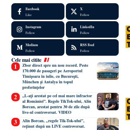
Facebook
X
Like
Follow
Instagram
LinkedIn
Follow
Follow
Medium
RSS Feed
Follow
Follow
Cele mai citite
Zbor direct spre un nou record. Peste
170.000 de pasageri pe Aeroportul
Timișoara în iulie, cu București,
München și Antalya în topul
preferințelor
„L-ați arestat pe cel mai mare infractor
al României”. Regele TikTok-ului, Alin
Borcan, arestat pentru 30 de zile după
live-ul controversat. VIDEO
Alin Borcan, ,,regele Tik-Tok-ului”,
reținut după un LIVE controversat.