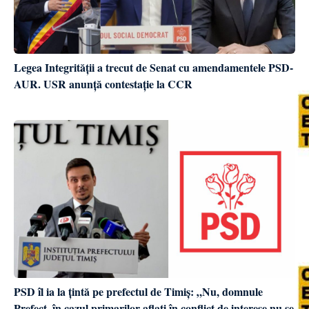
Legea Integrității a trecut de Senat cu amendamentele PSD-
AUR. USR anunță contestație la CCR
PSD îl ia la țintă pe prefectul de Timiș: „Nu, domnule
Prefect, în cazul primarilor aflați în conflict de interese nu se