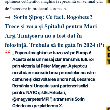
opțiunea cetățenilor maghiari reprezintă un semnal clar
de încredere în proiectul european.
→
Sorin Șipoș: Ce faci, Rogobete?
Trece și vara și Spitalul pentru Mari
Arși Timișoara nu a fost dat în
folosință. Trebuia să fie gata în 2024 (P)
„Poporul maghiar se bazează pe Europa!
Acesta este un mesaj clar transmis tuturor
prin victoria lui Péter Magyar. Aștept cu
nerăbdare consolidarea proiectelor noastre
comune și dezvoltarea unora noi, deoarece
România și Ungaria sunt parteneri solizi
pentru NATO și UE. Felicitări,
@magyarpeterMP!”, a transmis Sorin
Grindeanu pe platforma X.