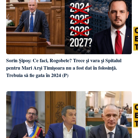
Sorin Șipoș: Ce faci, Rogobete? Trece și vara și Spitalul
pentru Mari Arși Timișoara nu a fost dat în folosință.
Trebuia să fie gata în 2024 (P)