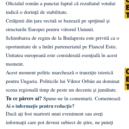
Oficialul român a punctat faptul că rezultatul votului
indică o dorință de stabilitate.
Cetățenii din țara vecină se bazează pe sprijinul și
structurile Europei pentru viitorul Uniunii.
Schimbarea de regim de la Budapesta este privită ca o
oportunitate de a întări parteneriatul pe Flancul Estic.
Unitatea europeană este considerată esențială în acest
moment.
Acest moment politic marchează o tranziție istorică
pentru Ungaria. Politicile lui Viktor Orbán au dominat
scena regională timp de peste un deceniu și jumătate.
Tu ce părere ai?
Spune-ne în comentarii.
Comentează
Ai o informație pentru redacție?
Dacă ați fost martorii unui eveniment sau aveți
informații care pot deveni subiect de știre, ne puteți