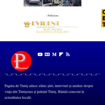
- Publicitate-
Pagina de Timiș aduce zilnic știri, interviuri și analize despre
viața din Timișoara și județul Timiș. Rămâi conectat la
actualitatea locală.