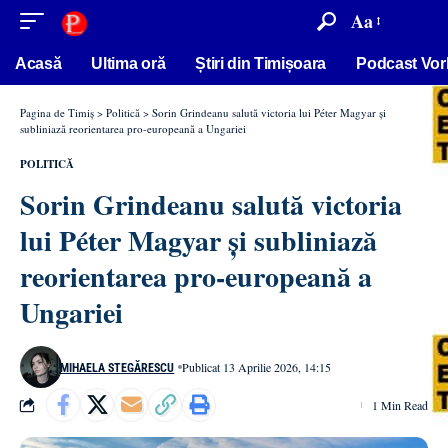
conținut
Aa
Acasă
Ultima oră
Știri din Timișoara
Podcast Vor
Pagina de Timiș
>
Politică
>
Sorin Grindeanu salută victoria lui Péter Magyar și
subliniază reorientarea pro-europeană a Ungariei
POLITICĂ
Sorin Grindeanu salută victoria
lui Péter Magyar și subliniază
reorientarea pro-europeană a
Ungariei
Publicat 13 Aprilie 2026, 14:15
MIHAELA STEGĂRESCU
1 Min Read