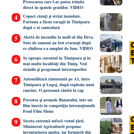
Provocarea care l-ar putea trimite
direct în spatele gratiilor. VIDEO
Copaci căzuți și străzi inundate.
Furtuna a făcut ravagii în Timișoara
după o zi caniculară
Alertă de incendiu la mall-ul din Deva.
Sute de oameni au fost evacuați după
ce clădirea s-a umplut de fum. VIDEO
Se oprește curentul în Timișoara și în
mai multe localități din Timiș. Vezi
străzile și programul întreruperilor
Autoutilitară răsturnată pe A1, între
Timișoara și Lugoj, după explozia unui
cauciuc. O persoană rănită la cap
Povestea și aromele Banatului, într-un
film înscris în competiția internațională
Food Film Menu
Seceta extremă sufocă vestul țării.
Ministerul Agriculturii propune
inventarierea apelor, iar fermierii din