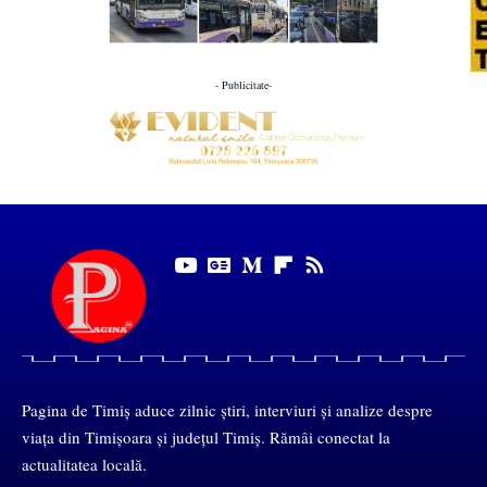
- Publicitate-
Pagina de Timiș aduce zilnic știri, interviuri și analize despre
viața din Timișoara și județul Timiș. Rămâi conectat la
actualitatea locală.