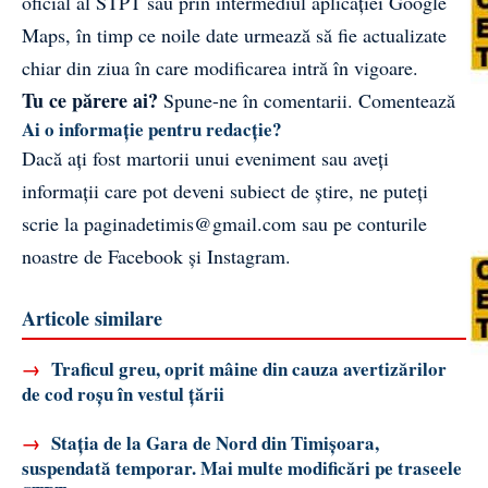
oficial al STPT sau prin intermediul aplicației Google
Maps, în timp ce noile date urmează să fie actualizate
chiar din ziua în care modificarea intră în vigoare.
Tu ce părere ai?
Spune-ne în comentarii.
Comentează
Ai o informație pentru redacție?
Dacă ați fost martorii unui eveniment sau aveți
informații care pot deveni subiect de știre, ne puteți
scrie la
paginadetimis@gmail.com
sau pe conturile
noastre de
Facebook
și
Instagram
.
Articole similare
→
Traficul greu, oprit mâine din cauza avertizărilor
de cod roșu în vestul țării
→
Stația de la Gara de Nord din Timișoara,
suspendată temporar. Mai multe modificări pe traseele