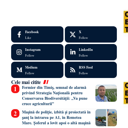
Facebook
X
Like
Follow
Instagram
LinkedIn
Follow
Follow
Medium
RSS Feed
Follow
Follow
Cele mai citite
Fermier din Timiș, semnal de alarmă
privind Strategia Națională pentru
Conservarea Biodiversității: „Va pune
cruce agriculturii”
Mașină de poliție, izbită și proiectată în
șanț la intrarea pe A1, în Remetea
Mare. Șoferul a lovit apoi o altă mașină