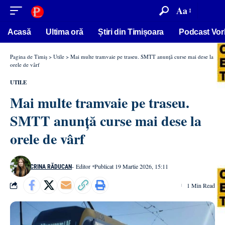
conținut
Aa
Acasă
Ultima oră
Știri din Timișoara
Podcast Vor
Pagina de Timiș
>
Utile
>
Mai multe tramvaie pe traseu. SMTT anunță curse mai dese la
orele de vârf
UTILE
Mai multe tramvaie pe traseu.
SMTT anunță curse mai dese la
orele de vârf
- Editor
Publicat 19 Martie 2026, 15:11
CRINA RĂDUCAN
1 Min Read