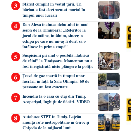
Sfârșit cumplit în vestul țării. Un
bărbat a fost electrocutat mortal în
timpul unor lucrări
Dan Alexa înaintea debutului în noul
sezon de la Timișoara: „Referitor la
jocul de mâine, întâlnim, sincer, o
echipă pe care nu mi-aș fi dorit să o
întâlnesc în prima etapă”
Suspiciuni privind o posibilă „fabrică
de câini” la Timișoara. Momentan nu a
fost înregistrată nicio plângere la poliție
Țeavă de gaz spartă în timpul unor
lucrări, în față la Sala Olimpia. 60 de
persoane au fost evacuate
Incendiu la o casă cu etaj din Timiș.
Acoperișul, înghițit de flăcări. VIDEO
Autobuze STPT în Timiș. Lațcău
anunță rute metropolitane în Giroc și
Chișoda de la mijlocul lunii