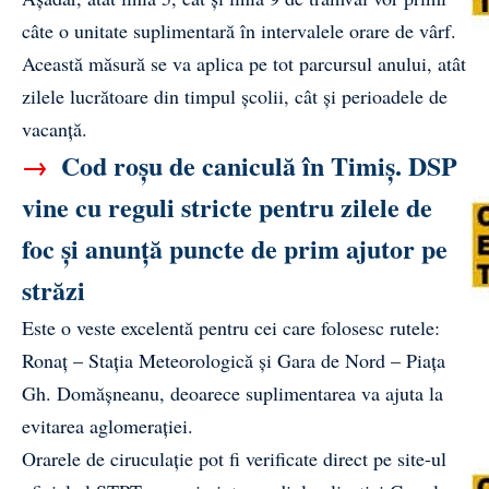
câte o unitate suplimentară în intervalele orare de vârf.
Această măsură se va aplica pe tot parcursul anului, atât
zilele lucrătoare din timpul școlii, cât și perioadele de
vacanță.
→
Cod roșu de caniculă în Timiș. DSP
vine cu reguli stricte pentru zilele de
foc și anunță puncte de prim ajutor pe
străzi
Este o veste excelentă pentru cei care folosesc rutele:
Ronaț – Stația Meteorologică și Gara de Nord – Piața
Gh. Domășneanu, deoarece suplimentarea va ajuta la
evitarea aglomerației.
Orarele de ciruculație pot fi verificate direct pe site-ul