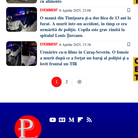
cu alimente
6 Aprilie 2025, 23:08
EVENIMENT
O mamă din Timișoara și-a dus fiica de 13 ani la
furat. A murit într-un accident, în timp ce era
urmărită de poliție. Copila este grav rănită la
spitalul Louis Țurcanu.
6 Aprilie 2025, 15:38
EVENIMENT
Urmărire ca-n filme în Caraș-Severin. O femeie
a murit după ce a forțat un baraj al poliției și a
lovit frontal un TIR
1
2