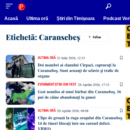
conținut
Acasă
Ultima oră
Știri din Timișoara
Podcast Vor
Etichetă:
Caransebeș
21 Iulie 2026, 12:33
ULTIMA ORĂ
Doi membri ai clanului Cîrpaci, capturați la
Caransebeș. Sunt acuzați de sclavie și trafic de
organe
28 Aprilie 2026, 17:33
EVENIMENT
ȘTIRI DIN VEST
Gest nemilos al unui bărbat din Caransebeș. 16
pui de câine abandonați la gunoi
20 Aprilie 2026, 08:08
ULTIMA ORĂ
Clipe de groază la ruga orașului din Caransebeș.
14 de tineri blocați într-un carusel defect.
VIDEO