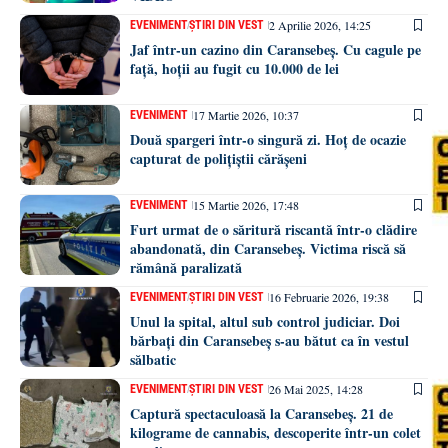
2 Aprilie 2026, 14:25
EVENIMENT
ȘTIRI DIN VEST
Jaf într-un cazino din Caransebeș. Cu cagule pe
față, hoții au fugit cu 10.000 de lei
17 Martie 2026, 10:37
EVENIMENT
Două spargeri într-o singură zi. Hoț de ocazie
capturat de polițiștii cărășeni
15 Martie 2026, 17:48
EVENIMENT
Furt urmat de o săritură riscantă într-o clădire
abandonată, din Caransebeș. Victima riscă să
rămână paralizată
16 Februarie 2026, 19:38
EVENIMENT
ȘTIRI DIN VEST
Unul la spital, altul sub control judiciar. Doi
bărbați din Caransebeș s-au bătut ca în vestul
sălbatic
26 Mai 2025, 14:28
EVENIMENT
ȘTIRI DIN VEST
Captură spectaculoasă la Caransebeș. 21 de
kilograme de cannabis, descoperite într-un colet