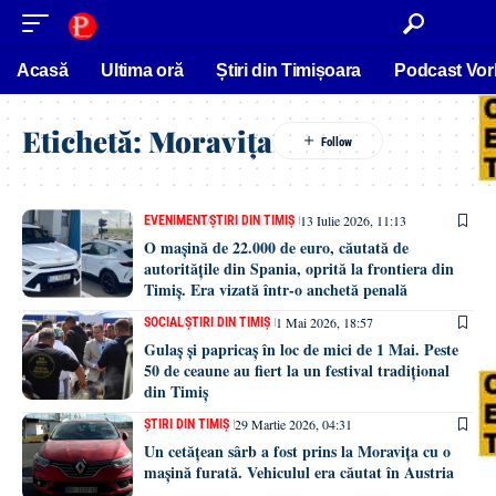
conținut
Acasă
Ultima oră
Știri din Timișoara
Podcast Vor
Etichetă:
Moravița
13 Iulie 2026, 11:13
EVENIMENT
ȘTIRI DIN TIMIȘ
O mașină de 22.000 de euro, căutată de
autoritățile din Spania, oprită la frontiera din
Timiș. Era vizată într-o anchetă penală
1 Mai 2026, 18:57
SOCIAL
ȘTIRI DIN TIMIȘ
Gulaș și papricaș în loc de mici de 1 Mai. Peste
50 de ceaune au fiert la un festival tradițional
din Timiș
29 Martie 2026, 04:31
ȘTIRI DIN TIMIȘ
Un cetățean sârb a fost prins la Moravița cu o
mașină furată. Vehiculul era căutat în Austria