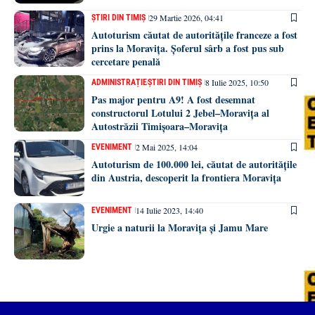
29 Martie 2026, 04:41
ȘTIRI DIN TIMIȘ
Autoturism căutat de autoritățile franceze a fost
prins la Moravița. Șoferul sârb a fost pus sub
cercetare penală
8 Iulie 2025, 10:50
ADMINISTRAȚIE
ȘTIRI DIN TIMIȘ
Pas major pentru A9! A fost desemnat
constructorul Lotului 2 Jebel–Moravița al
Autostrăzii Timișoara–Moravița
2 Mai 2025, 14:04
EVENIMENT
Autoturism de 100.000 lei, căutat de autoritățile
din Austria, descoperit la frontiera Moravița
14 Iulie 2023, 14:40
EVENIMENT
Urgie a naturii la Moravița și Jamu Mare