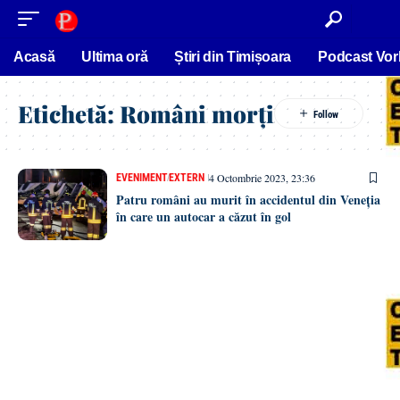
conținut
Acasă
Ultima oră
Știri din Timișoara
Podcast Vor
Etichetă:
Români morți
4 Octombrie 2023, 23:36
EVENIMENT
EXTERN
Patru români au murit în accidentul din Veneția
în care un autocar a căzut în gol