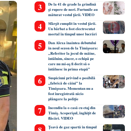
De la 41 de grade la grindină
și rupere de nori. Furtunile au
măturat vestul țării. VIDEO
Sfârșit cumplit în vestul țării.
Un bărbat a fost electrocutat
mortal în timpul unor lucrări
Dan Alexa înaintea debutului
în noul sezon de la Timișoara:
„Referitor la jocul de mâine,
întâlnim, sincer, o echipă pe
care nu mi-aș fi dorit să o
întâlnesc în prima etapă”
Suspiciuni privind o posibilă
„fabrică de câini” la
Timișoara. Momentan nu a
fost înregistrată nicio
plângere la poliție
Incendiu la o casă cu etaj din
Timiș. Acoperișul, înghițit de
flăcări. VIDEO
Țeavă de gaz spartă în timpul