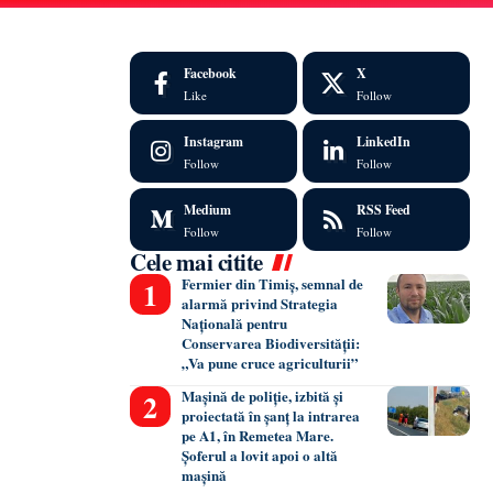
Facebook
X
Like
Follow
Instagram
LinkedIn
Follow
Follow
Medium
RSS Feed
Follow
Follow
Cele mai citite
Fermier din Timiș, semnal de
alarmă privind Strategia
Națională pentru
Conservarea Biodiversității:
„Va pune cruce agriculturii”
Mașină de poliție, izbită și
proiectată în șanț la intrarea
pe A1, în Remetea Mare.
Șoferul a lovit apoi o altă
mașină