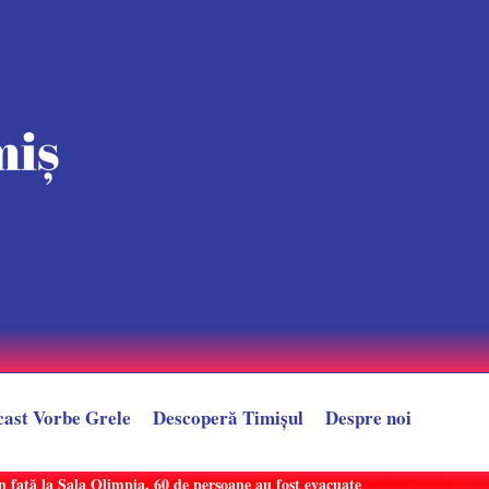
cast Vorbe Grele
Descoperă Timișul
Despre noi
n față la Sala Olimpia. 60 de persoane au fost evacuate