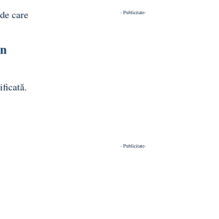
 de care
- Publicitate-
in
ificată.
- Publicitate-