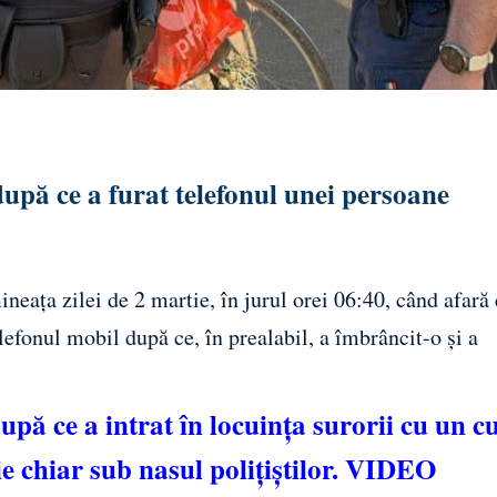
upă ce a furat telefonul unei persoane
ineața zilei de 2 martie, în jurul orei 06:40, când afară 
lefonul mobil după ce, în prealabil, a îmbrâncit-o și a
upă ce a intrat în locuința surorii cu un cu
ie chiar sub nasul polițiștilor. VIDEO