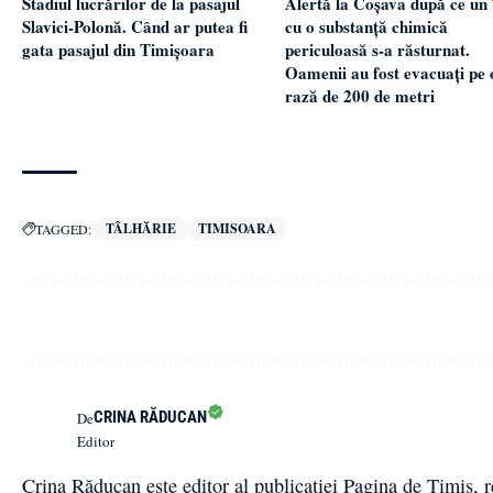
Alertă la Coșava după ce un
Stadiul lucrărilor de la pasajul
cu o substanță chimică
Slavici-Polonă. Când ar putea fi
periculoasă s-a răsturnat.
gata pasajul din Timișoara
Oamenii au fost evacuați pe 
rază de 200 de metri
TÂLHĂRIE
TIMISOARA
TAGGED:
CRINA RĂDUCAN
De
Editor
Crina Răducan este editor al publicației Pagina de Timiș, r