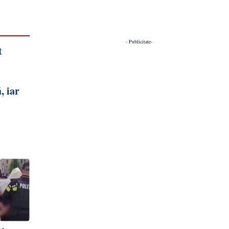
- Publicitate-
t
, iar