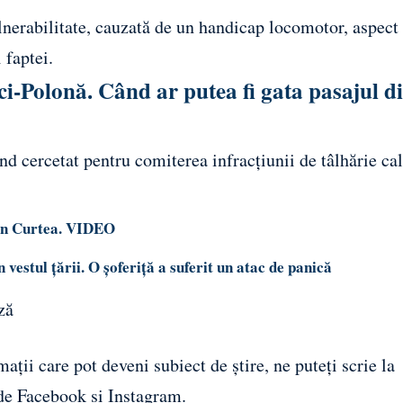
lnerabilitate, cauzată de un handicap locomotor, aspect
 faptei.
ici-Polonă. Când ar putea fi gata pasajul d
ind cercetat pentru comiterea infracțiunii de tâlhărie cal
din Curtea. VIDEO
vestul țării. O șoferiță a suferit un atac de panică
ză
ații care pot deveni subiect de știre, ne puteți scrie la
 de
Facebook
și
Instagram
.