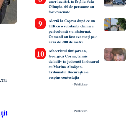
unor lucrări, în față la Sala
Olimpia. 60 de persoane au
fost evacuate
Alertă la Coșava după ce un
TIR cu o substanță chimică
periculoasă s-a răsturnat.
Oamenii au fost evacuați pe o
rază de 200 de metri
Afaceristul timișorean,
Georgică Cornu, trimis
definitiv în judecată în dosarul
cu Marina Almășan.
Tribunalul București i-a
respins contestația
era
- Publicitate-
țit
- Publicitate-