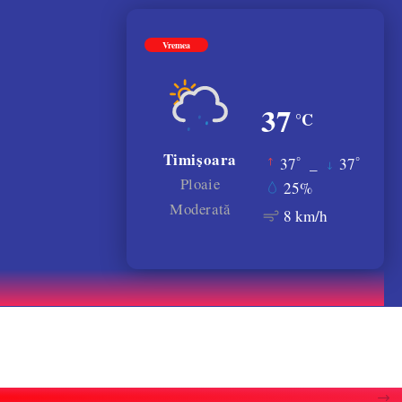
Vremea
37
°C
Timișoara
°
°
37
_
37
Ploaie
25%
Moderată
8 km/h