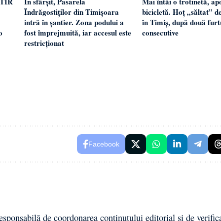
 TIR
În sfârșit, Pasarela
Mai întâi o trotinetă, ap
Îndrăgostiților din Timișoara
bicicletă. Hoț „săltat” de
intră în șantier. Zona podului a
în Timiș, după două furt
o
fost împrejmuită, iar accesul este
consecutive
restricționat
Facebook
esponsabilă de coordonarea conținutului editorial și de verific