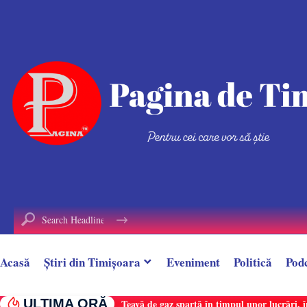
conținut
Acasă
Știri din Timișoara
Eveniment
Politică
Pod
ULTIMA ORĂ
Țeavă de gaz spartă în timpul unor lucrări, î