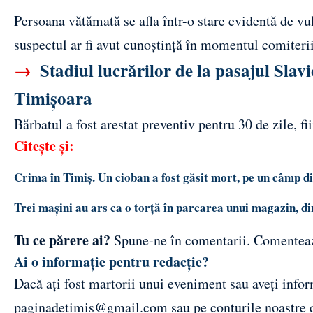
Persoana vătămată se afla într-o stare evidentă de vu
suspectul ar fi avut cunoștință în momentul comiterii
→
Stadiul lucrărilor de la pasajul Slav
Timișoara
Bărbatul a fost arestat preventiv pentru 30 de zile, fi
Citește și:
Crima în Timiș. Un cioban a fost găsit mort, pe un câmp 
Trei mașini au ars ca o torță în parcarea unui magazin, din 
Tu ce părere ai?
Spune-ne în comentarii.
Comentea
Ai o informație pentru redacție?
Dacă ați fost martorii unui eveniment sau aveți inform
paginadetimis@gmail.com
sau pe conturile noastre