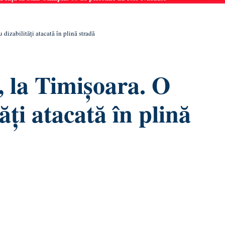
 dizabilități atacată în plină stradă
, la Timișoara. O
ăți atacată în plină