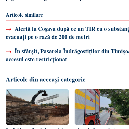
Articole similare
→
Alertă la Coșava după ce un TIR cu o substanț
evacuați pe o rază de 200 de metri
→
În sfârșit, Pasarela Îndrăgostiților din Timișo
accesul este restricționat
Articole din aceeași categorie