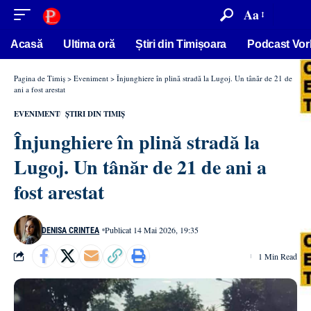
conținut
Aa
Acasă
Ultima oră
Știri din Timișoara
Podcast Vor
Pagina de Timiș
>
Eveniment
>
Înjunghiere în plină stradă la Lugoj. Un tânăr de 21 de
ani a fost arestat
EVENIMENT
ȘTIRI DIN TIMIȘ
Înjunghiere în plină stradă la
Lugoj. Un tânăr de 21 de ani a
fost arestat
Publicat 14 Mai 2026, 19:35
DENISA CRINTEA
1 Min Read