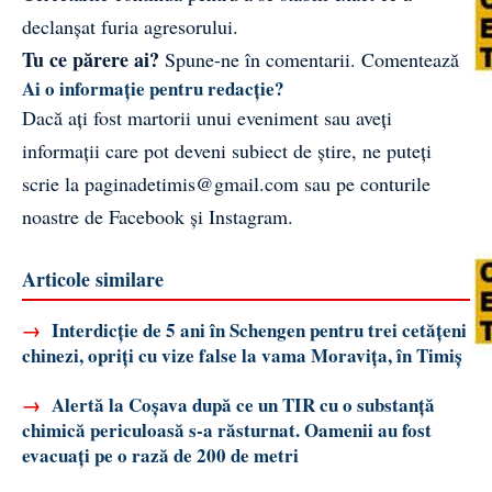
declanșat furia agresorului.
Tu ce părere ai?
Spune-ne în comentarii.
Comentează
Ai o informație pentru redacție?
Dacă ați fost martorii unui eveniment sau aveți
informații care pot deveni subiect de știre, ne puteți
scrie la
paginadetimis@gmail.com
sau pe conturile
noastre de
Facebook
și
Instagram
.
Articole similare
→
Interdicție de 5 ani în Schengen pentru trei cetățeni
chinezi, opriți cu vize false la vama Moravița, în Timiș
→
Alertă la Coșava după ce un TIR cu o substanță
chimică periculoasă s-a răsturnat. Oamenii au fost
evacuați pe o rază de 200 de metri