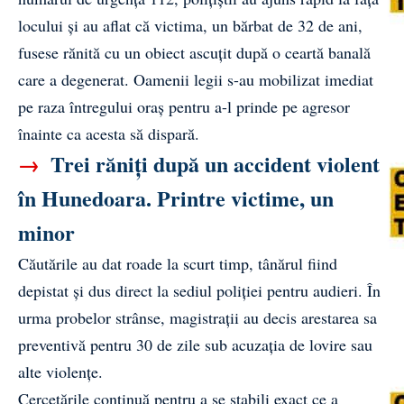
locului și au aflat că victima, un bărbat de 32 de ani,
fusese rănită cu un obiect ascuțit după o ceartă banală
care a degenerat. Oamenii legii s-au mobilizat imediat
pe raza întregului oraș pentru a-l prinde pe agresor
înainte ca acesta să dispară.
→
Trei răniți după un accident violent
în Hunedoara. Printre victime, un
minor
Căutările au dat roade la scurt timp, tânărul fiind
depistat și dus direct la sediul poliției pentru audieri. În
urma probelor strânse, magistrații au decis arestarea sa
preventivă pentru 30 de zile sub acuzația de lovire sau
alte violențe.
Cercetările continuă pentru a se stabili exact ce a