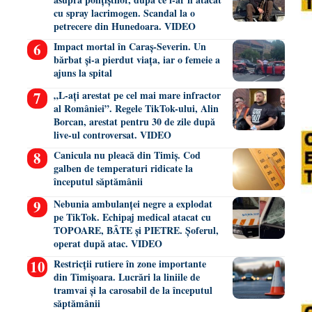
cu spray lacrimogen. Scandal la o
petrecere din Hunedoara. VIDEO
Impact mortal în Caraș-Severin. Un
bărbat și-a pierdut viața, iar o femeie a
ajuns la spital
„L-ați arestat pe cel mai mare infractor
al României”. Regele TikTok-ului, Alin
Borcan, arestat pentru 30 de zile după
live-ul controversat. VIDEO
Canicula nu pleacă din Timiș. Cod
galben de temperaturi ridicate la
începutul săptămânii
Nebunia ambulanței negre a explodat
pe TikTok. Echipaj medical atacat cu
TOPOARE, BÂTE și PIETRE. Șoferul,
operat după atac. VIDEO
Restricții rutiere în zone importante
din Timișoara. Lucrări la liniile de
tramvai și la carosabil de la începutul
săptămânii