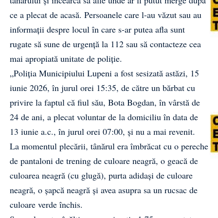
ce a plecat de acasă. Persoanele care l-au văzut sau au
informații despre locul în care s-ar putea afla sunt
rugate să sune de urgență la 112 sau să contacteze cea
mai apropiată unitate de poliție.
„Poliția Municipiului Lupeni a fost sesizată astăzi, 15
iunie 2026, în jurul orei 15:35, de către un bărbat cu
privire la faptul că fiul său, Bota Bogdan, în vârstă de
24 de ani, a plecat voluntar de la domiciliu în data de
13 iunie a.c., în jurul orei 07:00, și nu a mai revenit.
La momentul plecării, tânărul era îmbrăcat cu o pereche
de pantaloni de trening de culoare neagră, o geacă de
culoarea neagră (cu glugă), purta adidași de culoare
neagră, o șapcă neagră și avea asupra sa un rucsac de
culoare verde închis.