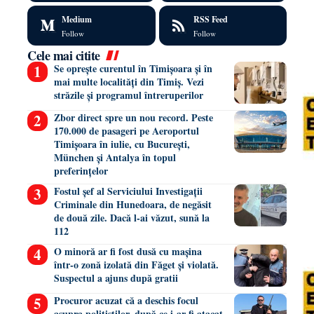
Medium
RSS Feed
Follow
Follow
Cele mai citite
Se oprește curentul în Timișoara și în
mai multe localități din Timiș. Vezi
străzile și programul întreruperilor
Zbor direct spre un nou record. Peste
170.000 de pasageri pe Aeroportul
Timișoara în iulie, cu București,
München și Antalya în topul
preferințelor
Fostul șef al Serviciului Investigații
Criminale din Hunedoara, de negăsit
de două zile. Dacă l-ai văzut, sună la
112
O minoră ar fi fost dusă cu mașina
într-o zonă izolată din Făget și violată.
Suspectul a ajuns după gratii
Procuror acuzat că a deschis focul
asupra polițiștilor, după ce i-ar fi atacat