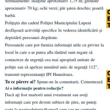
Semnalmente: înălțime aproximativ 1,75 m; greutate
aproximativ 70 kg; ochi verzi; păr șaten deschis; poartă
barbă.
Polițiștii din cadrul Poliției Municipiului Lupeni
desfășoară activități specifice în vederea identificării și
depistării persoanei dispărute.
Persoanele care pot furniza informații utile cu privire la
locul în care s-ar putea afla tânărul sunt rugate să
contacteze de urgență cea mai apropiată unitate de
poliție sau să apeleze numărul unic de urgență 112”,
transmit reprezentanții IPJ Hunedoara.
Tu ce părere ai?
Spune-ne în comentarii.
Comentează
Ai o informație pentru redacție?
Dacă ați fost martorii unui eveniment sau aveți
informații care pot deveni subiect de știre, ne puteți
scrie la
paginadetimis@gmail.com
sau pe conturile