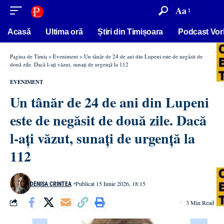
conținut
Aa
Acasă
Ultima oră
Știri din Timișoara
Podcast Vor
Pagina de Timiș
>
Eveniment
>
Un tânăr de 24 de ani din Lupeni este de negăsit de
două zile. Dacă l-ați văzut, sunați de urgență la 112
EVENIMENT
Un tânăr de 24 de ani din Lupeni
este de negăsit de două zile. Dacă
l-ați văzut, sunați de urgență la
112
Publicat 15 Iunie 2026, 18:15
DENISA CRINTEA
3 Min Read