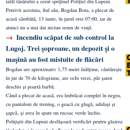
tatăl tânărului a cerut sprijinul Poliției din Lupeni.
Potrivit acestuia, fiul său, Bogdan Bota, a plecat de
acasă sâmbătă, 13 iunie, în jurul orei 07:00, iar de
atunci nu a mai dat niciun semn de viață.
→
Incendiu scăpat de sub control la
Lugoj. Trei șoproane, un depozit și o
mașină au fost mistuite de flăcări
Bogdan are aproximativ 1,75 metri înălțime, cântărește
în jur de 70 de kilograme, are ochi verzi, păr șaten
deschis și poartă barbă.
Când a plecat de acasă, era îmbrăcat complet în negru,
cu pantaloni de trening, o geacă cu glugă, adidași și
șapcă, și avea în spate un rucsac verde închis.
Polițiștii din Lupeni desfășoară verificări pentru găsirea
tânărului și încearcă să afle unde ar fi putut merge după