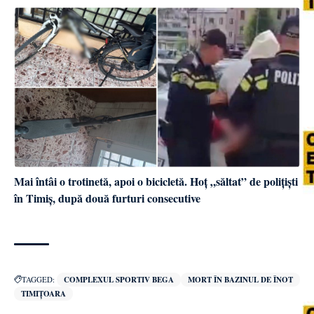
Mai întâi o trotinetă, apoi o bicicletă. Hoț „săltat” de polițiști
în Timiș, după două furturi consecutive
TAGGED:
COMPLEXUL SPORTIV BEGA
MORT ÎN BAZINUL DE ÎNOT
TIMIȚOARA