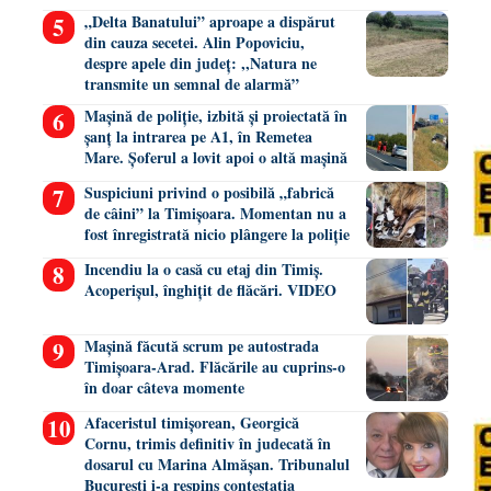
„Delta Banatului” aproape a dispărut
din cauza secetei. Alin Popoviciu,
despre apele din județ: ,,Natura ne
transmite un semnal de alarmă”
Mașină de poliție, izbită și proiectată în
șanț la intrarea pe A1, în Remetea
Mare. Șoferul a lovit apoi o altă mașină
Suspiciuni privind o posibilă „fabrică
de câini” la Timișoara. Momentan nu a
fost înregistrată nicio plângere la poliție
Incendiu la o casă cu etaj din Timiș.
Acoperișul, înghițit de flăcări. VIDEO
Mașină făcută scrum pe autostrada
Timișoara-Arad. Flăcările au cuprins-o
în doar câteva momente
Afaceristul timișorean, Georgică
Cornu, trimis definitiv în judecată în
dosarul cu Marina Almășan. Tribunalul
București i-a respins contestația