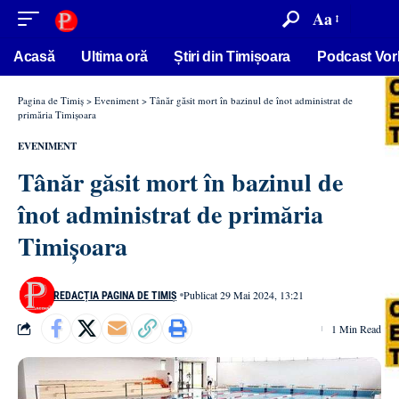
conținut
Aa
Acasă
Ultima oră
Știri din Timișoara
Podcast Vor
Pagina de Timiș
>
Eveniment
>
Tânăr găsit mort în bazinul de înot administrat de
primăria Timișoara
EVENIMENT
Tânăr găsit mort în bazinul de
înot administrat de primăria
Timișoara
Publicat 29 Mai 2024, 13:21
REDACȚIA PAGINA DE TIMIȘ
1 Min Read