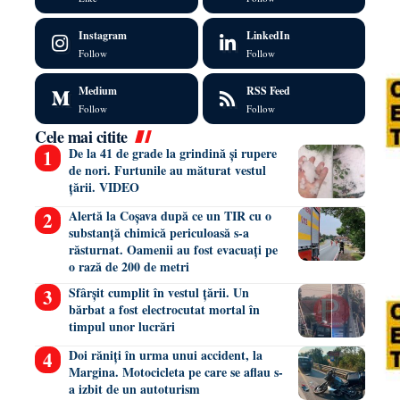
Instagram
LinkedIn
Follow
Follow
Medium
RSS Feed
Follow
Follow
Cele mai citite
De la 41 de grade la grindină și rupere
de nori. Furtunile au măturat vestul
țării. VIDEO
Alertă la Coșava după ce un TIR cu o
substanță chimică periculoasă s-a
răsturnat. Oamenii au fost evacuați pe
o rază de 200 de metri
Sfârșit cumplit în vestul țării. Un
bărbat a fost electrocutat mortal în
timpul unor lucrări
Doi răniți în urma unui accident, la
Margina. Motocicleta pe care se aflau s-
a izbit de un autoturism