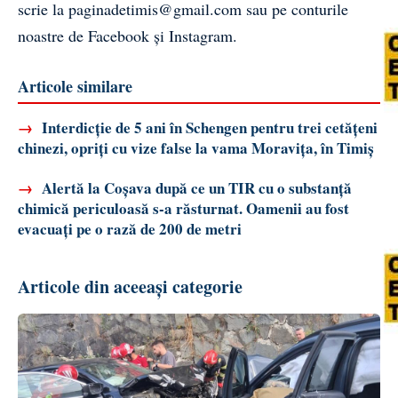
scrie la
paginadetimis@gmail.com
sau pe conturile
noastre de
Facebook
și
Instagram
.
Articole similare
→
Interdicție de 5 ani în Schengen pentru trei cetățeni
chinezi, opriți cu vize false la vama Moravița, în Timiș
→
Alertă la Coșava după ce un TIR cu o substanță
chimică periculoasă s-a răsturnat. Oamenii au fost
evacuați pe o rază de 200 de metri
Articole din aceeași categorie