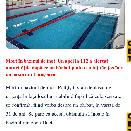
Mort în bazinul de înot. Un apel la 112 a alertat
autoritățile după ce un bărbat plutea cu fața în jos într-
un bazin din Timișoara
Mort în bazinul de înot
. Polițiștii s-au deplasat de
urgență la fața locului, stabilind faptul că cele sesizate
se confirmă, fiind vorba despre un bărbat, în vârstă de
31 de ani. Se pare ca acesta obișnuia să înoate în
bazinul din zona Dacia.