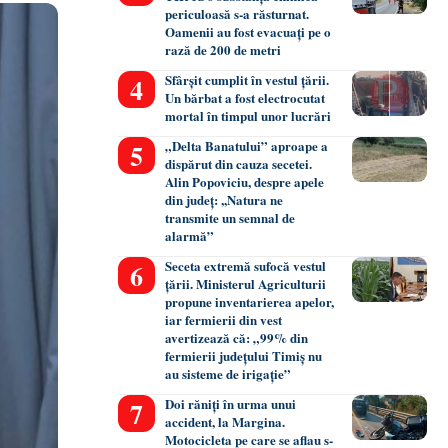
periculoasă s-a răsturnat.
Oamenii au fost evacuați pe o
rază de 200 de metri
Sfârșit cumplit în vestul țării.
Un bărbat a fost electrocutat
mortal în timpul unor lucrări
„Delta Banatului” aproape a
dispărut din cauza secetei.
Alin Popoviciu, despre apele
din județ: ,,Natura ne
transmite un semnal de
alarmă”
Seceta extremă sufocă vestul
țării. Ministerul Agriculturii
propune inventarierea apelor,
iar fermierii din vest
avertizează că: „99% din
fermierii județului Timiș nu
au sisteme de irigație”
Doi răniți în urma unui
accident, la Margina.
Motocicleta pe care se aflau s-