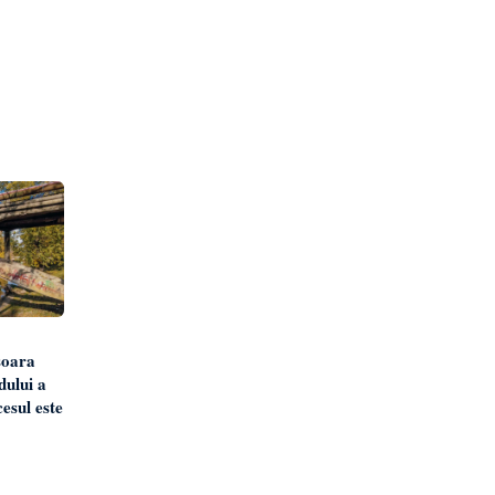
șoara
dului a
esul este