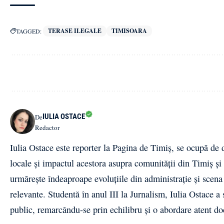
TERASE ILEGALE
TIMISOARA
TAGGED:
IULIA OSTACE
De
Redactor
Iulia Ostace este reporter la Pagina de Timiș, se ocupă de do
locale și impactul acestora asupra comunității din Timiș și
urmărește îndeaproape evoluțiile din administrație și scena po
relevante. Studentă în anul III la Jurnalism, Iulia Ostace a
public, remarcându-se prin echilibru și o abordare atent d