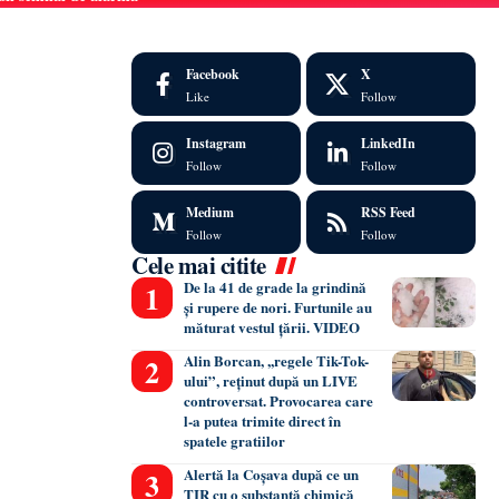
Facebook
X
Like
Follow
Instagram
LinkedIn
Follow
Follow
Medium
RSS Feed
Follow
Follow
Cele mai citite
De la 41 de grade la grindină
și rupere de nori. Furtunile au
măturat vestul țării. VIDEO
Alin Borcan, ,,regele Tik-Tok-
ului”, reținut după un LIVE
controversat. Provocarea care
l-a putea trimite direct în
spatele gratiilor
Alertă la Coșava după ce un
TIR cu o substanță chimică