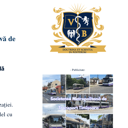
ivă de
lă
- Publicitate-
ației.
lel cu