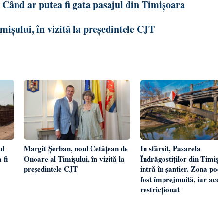
. Când ar putea fi gata pasajul din Timișoara
ișului, în vizită la președintele CJT
Margit Șerban, noul Cetățean de
În sfârșit, Pasarela
ul
Onoare al Timișului, în vizită la
Îndrăgostiților din Timi
 fi
președintele CJT
intră în șantier. Zona po
fost împrejmuită, iar acc
restricționat