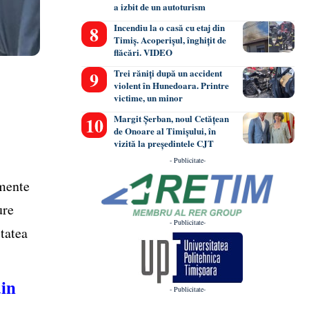
a izbit de un autoturism
Incendiu la o casă cu etaj din
Timiș. Acoperișul, înghițit de
flăcări. VIDEO
Trei răniți după un accident
violent în Hunedoara. Printre
victime, un minor
Margit Șerban, noul Cetățean
de Onoare al Timișului, în
vizită la președintele CJT
- Publicitate-
amente
ure
- Publicitate-
itatea
din
- Publicitate-