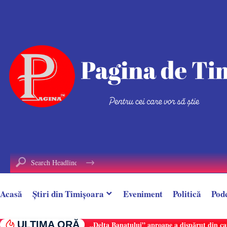
conținut
Acasă
Știri din Timișoara
Eveniment
Politică
Pod
ULTIMA ORĂ
„Delta Banatului” aproape a dispărut din ca