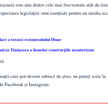
ișoarei este una dintre cele mai frecventate atât de tim
i respectarea legislației sunt esențiale pentru un mediu e
are a terasei restaurantului Dinar
imăria Timișoara a demolat construcțiile neautorizate
ză
ații care pot deveni subiect de știre, ne puteți scrie la
 de
Facebook
și
Instagram
.