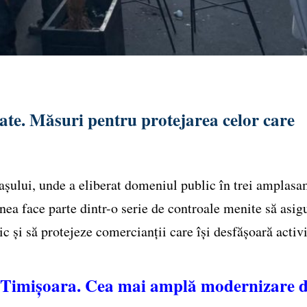
itate. Măsuri pentru protejarea celor care
rașului, unde a eliberat domeniul public în trei amplas
nea face parte dintr-o serie de controale menite să asig
c și să protejeze comercianții care își desfășoară activ
n Timișoara. Cea mai amplă modernizare 