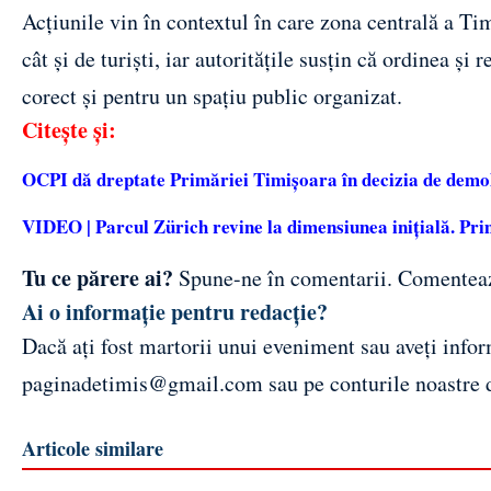
Acțiunile vin în contextul în care zona centrală a Tim
cât și de turiști, iar autoritățile susțin că ordinea ș
corect și pentru un spațiu public organizat.
Citește și:
OCPI dă dreptate Primăriei Timișoara în decizia de demol
VIDEO | Parcul Zürich revine la dimensiunea inițială. Pr
Tu ce părere ai?
Spune-ne în comentarii.
Comentea
Ai o informație pentru redacție?
Dacă ați fost martorii unui eveniment sau aveți inform
paginadetimis@gmail.com
sau pe conturile noastre
Articole similare