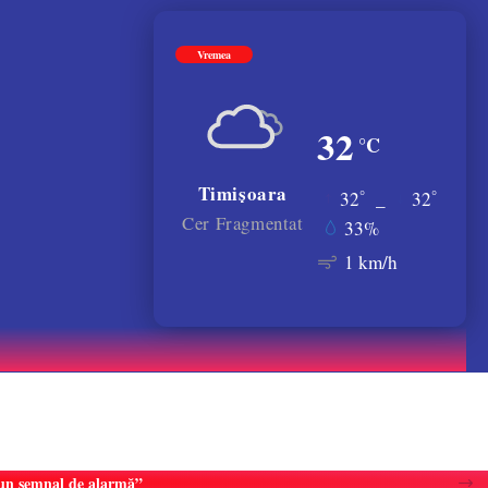
Vremea
32
°C
Timișoara
°
°
32
_
32
Cer Fragmentat
33%
1 km/h
e un semnal de alarmă”