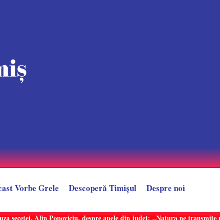
cast Vorbe Grele
Descoperă Timișul
Despre noi
uza secetei. Alin Popoviciu, despre apele din județ: ,,Natura ne transmit