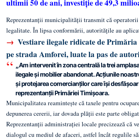
ultimii 50 de ani, investiție de 49,3 milio
Reprezentanții municipalității transmit că operatorii 
legalitate. În lipsa conformării, autoritățile au apli
→
Vestiare ilegale ridicate de Primăria
pe strada Amforei, luate la pas de autori
„Am intervenit în zona centrală la trei ampla
ilegale și mobilier abandonat. Acțiunile noastr
și protejarea comercianților care își desfășoar
reprezentanții Primăriei Timișoara.
Municipalitatea reamintește că taxele pentru ocupare
depunerea cererii, iar dovada plății este parte oblig
Reprezentanții administrației locale precizează că ver
dialogul cu mediul de afaceri, astfel încât regulile să 