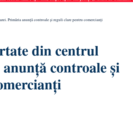
arei. Primăria anunță controale și reguli clare pentru comercianți
rtate din centrul
 anunță controale și
comercianți