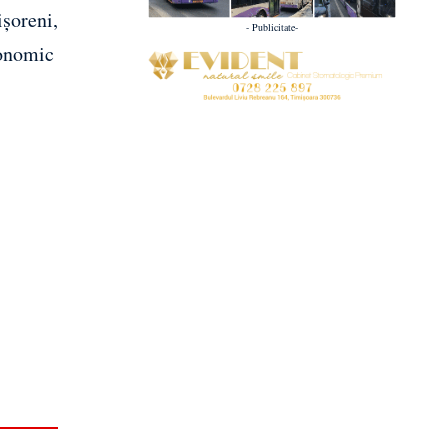
ișoreni,
- Publicitate-
conomic