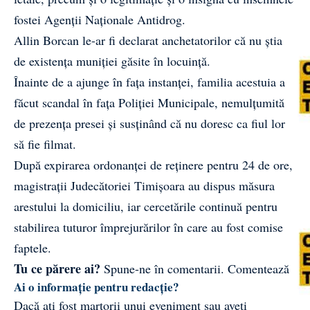
fostei Agenții Naționale Antidrog.
Allin Borcan le-ar fi declarat anchetatorilor că nu știa
de existența muniției găsite în locuință.
Înainte de a ajunge în fața instanței, familia acestuia a
făcut scandal în fața Poliției Municipale, nemulțumită
de prezența presei și susținând că nu doresc ca fiul lor
să fie filmat.
După expirarea ordonanței de reținere pentru 24 de ore,
magistrații Judecătoriei Timișoara au dispus măsura
arestului la domiciliu, iar cercetările continuă pentru
stabilirea tuturor împrejurărilor în care au fost comise
faptele.
Tu ce părere ai?
Spune-ne în comentarii.
Comentează
Ai o informație pentru redacție?
Dacă ați fost martorii unui eveniment sau aveți