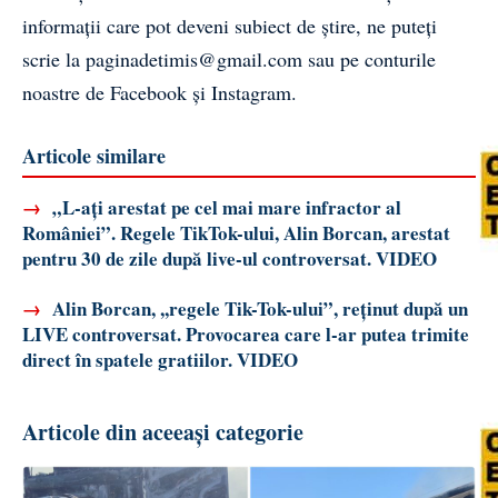
informații care pot deveni subiect de știre, ne puteți
scrie la
paginadetimis@gmail.com
sau pe conturile
noastre de
Facebook
și
Instagram
.
Articole similare
→
„L-ați arestat pe cel mai mare infractor al
României”. Regele TikTok-ului, Alin Borcan, arestat
pentru 30 de zile după live-ul controversat. VIDEO
→
Alin Borcan, ,,regele Tik-Tok-ului”, reținut după un
LIVE controversat. Provocarea care l-ar putea trimite
direct în spatele gratiilor. VIDEO
Articole din aceeași categorie