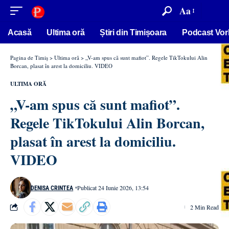
conținut
Aa
Acasă
Ultima oră
Știri din Timișoara
Podcast Vor
Pagina de Timiș
>
Ultima oră
>
„V-am spus că sunt mafiot”. Regele TikTokului Alin
Borcan, plasat în arest la domiciliu. VIDEO
ULTIMA ORĂ
„V-am spus că sunt mafiot”.
Regele TikTokului Alin Borcan,
plasat în arest la domiciliu.
VIDEO
Publicat 24 Iunie 2026, 13:54
DENISA CRINTEA
2 Min Read