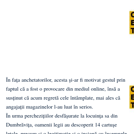
În fața anchetatorilor, acesta și-ar fi motivat gestul prin
faptul că a fost o provocare din mediul online, însă a
susținut că acum regretă cele întâmplate, mai ales că
angajații magazinelor l-au luat în serios.
În urma perchezițiilor desfășurate la locuința sa din
Dumbrăvița, oamenii legii au descoperit 14 cartușe
letale, precum și o legitimație și o insignă cu însemnele