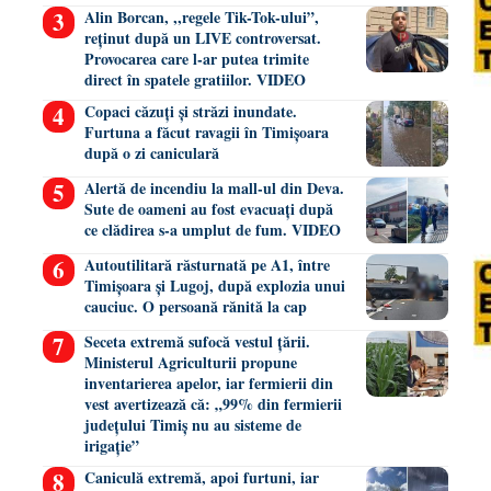
Alin Borcan, ,,regele Tik-Tok-ului”,
reținut după un LIVE controversat.
Provocarea care l-ar putea trimite
direct în spatele gratiilor. VIDEO
Copaci căzuți și străzi inundate.
Furtuna a făcut ravagii în Timișoara
după o zi caniculară
Alertă de incendiu la mall-ul din Deva.
Sute de oameni au fost evacuați după
ce clădirea s-a umplut de fum. VIDEO
Autoutilitară răsturnată pe A1, între
Timișoara și Lugoj, după explozia unui
cauciuc. O persoană rănită la cap
Seceta extremă sufocă vestul țării.
Ministerul Agriculturii propune
inventarierea apelor, iar fermierii din
vest avertizează că: „99% din fermierii
județului Timiș nu au sisteme de
irigație”
Caniculă extremă, apoi furtuni, iar