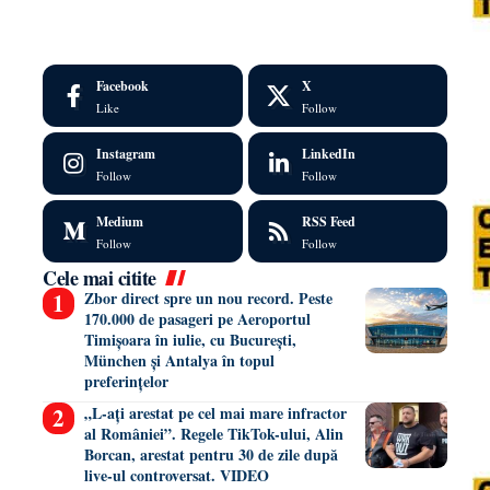
Facebook
X
Like
Follow
Instagram
LinkedIn
Follow
Follow
Medium
RSS Feed
Follow
Follow
Cele mai citite
Zbor direct spre un nou record. Peste
170.000 de pasageri pe Aeroportul
Timișoara în iulie, cu București,
München și Antalya în topul
preferințelor
„L-ați arestat pe cel mai mare infractor
al României”. Regele TikTok-ului, Alin
Borcan, arestat pentru 30 de zile după
live-ul controversat. VIDEO