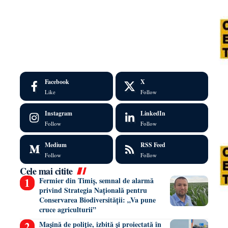
Facebook
X
Like
Follow
Instagram
LinkedIn
Follow
Follow
Medium
RSS Feed
Follow
Follow
Cele mai citite
Fermier din Timiș, semnal de alarmă
privind Strategia Națională pentru
Conservarea Biodiversității: „Va pune
cruce agriculturii”
Mașină de poliție, izbită și proiectată în