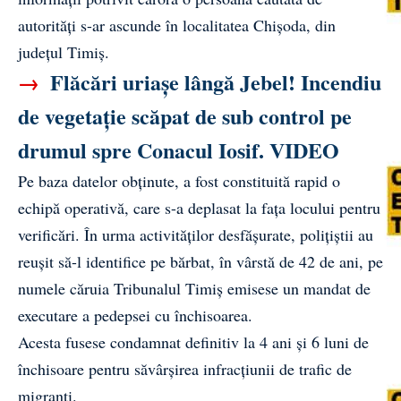
autorități s-ar ascunde în localitatea Chișoda, din
județul Timiș.
→
Flăcări uriașe lângă Jebel! Incendiu
de vegetație scăpat de sub control pe
drumul spre Conacul Iosif. VIDEO
Pe baza datelor obținute, a fost constituită rapid o
echipă operativă, care s-a deplasat la fața locului pentru
verificări. În urma activităților desfășurate, polițiștii au
reușit să-l identifice pe bărbat, în vârstă de 42 de ani, pe
numele căruia Tribunalul Timiș emisese un mandat de
executare a pedepsei cu închisoarea.
Acesta fusese condamnat definitiv la 4 ani și 6 luni de
închisoare pentru săvârșirea infracțiunii de trafic de
migranți.