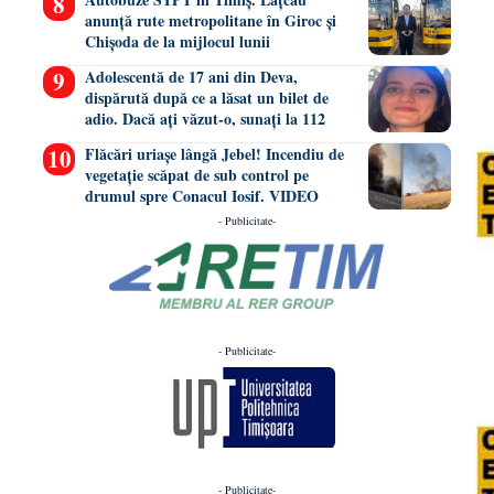
anunță rute metropolitane în Giroc și
Chișoda de la mijlocul lunii
Adolescentă de 17 ani din Deva,
dispărută după ce a lăsat un bilet de
adio. Dacă ați văzut-o, sunați la 112
Flăcări uriașe lângă Jebel! Incendiu de
vegetație scăpat de sub control pe
drumul spre Conacul Iosif. VIDEO
- Publicitate-
- Publicitate-
- Publicitate-