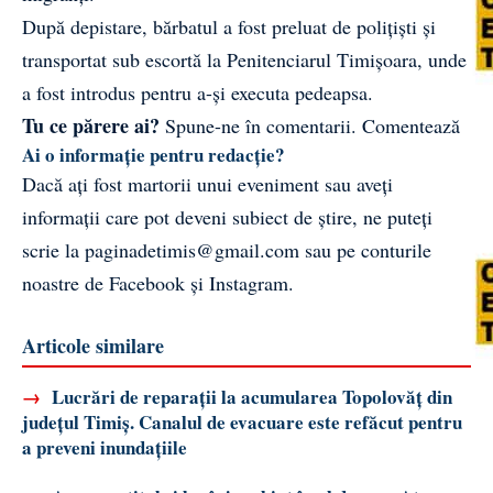
După depistare, bărbatul a fost preluat de polițiști și
transportat sub escortă la Penitenciarul Timișoara, unde
a fost introdus pentru a-și executa pedeapsa.
Tu ce părere ai?
Spune-ne în comentarii.
Comentează
Ai o informație pentru redacție?
Dacă ați fost martorii unui eveniment sau aveți
informații care pot deveni subiect de știre, ne puteți
scrie la
paginadetimis@gmail.com
sau pe conturile
noastre de
Facebook
și
Instagram
.
Articole similare
→
Lucrări de reparații la acumularea Topolovăț din
județul Timiș. Canalul de evacuare este refăcut pentru
a preveni inundațiile