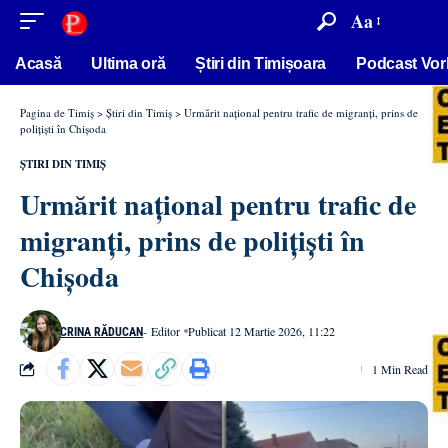
conținut
Aa
Acasă
Ultima oră
Știri din Timișoara
Podcast Vor
Pagina de Timiș
>
Știri din Timiș
>
Urmărit național pentru trafic de migranți, prins de
polițiști în Chișoda
ȘTIRI DIN TIMIȘ
Urmărit național pentru trafic de
migranți, prins de polițiști în
Chișoda
- Editor
Publicat 12 Martie 2026, 11:22
CRINA RĂDUCAN
1 Min Read