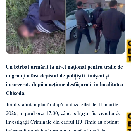
Un bărbat urmărit la nivel național pentru trafic de
migranți a fost depistat de polițiștii timișeni și
încarcerat, după o acțiune desfășurată în localitatea
Chișoda.
Totul s-a întâmplat în după-amiaza zilei de 11 martie
2026, în jurul orei 17:30, când polițiștii Serviciului de
Investigații Criminale din cadrul IPJ Timiș au obținut
informații potrivit cărora o persoană căutată de