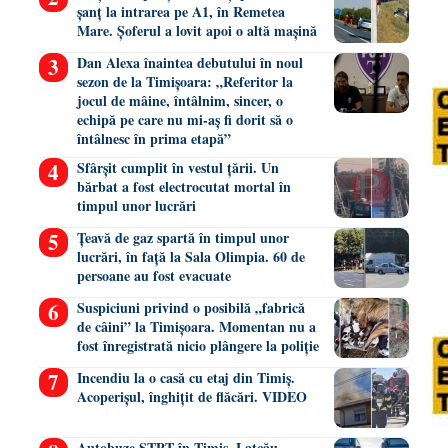
șanț la intrarea pe A1, în Remetea
Mare. Șoferul a lovit apoi o altă mașină
Dan Alexa înaintea debutului în noul
sezon de la Timișoara: „Referitor la
jocul de mâine, întâlnim, sincer, o
echipă pe care nu mi-aș fi dorit să o
întâlnesc în prima etapă”
Sfârșit cumplit în vestul țării. Un
bărbat a fost electrocutat mortal în
timpul unor lucrări
Țeavă de gaz spartă în timpul unor
lucrări, în față la Sala Olimpia. 60 de
persoane au fost evacuate
Suspiciuni privind o posibilă „fabrică
de câini” la Timișoara. Momentan nu a
fost înregistrată nicio plângere la poliție
Incendiu la o casă cu etaj din Timiș.
Acoperișul, înghițit de flăcări. VIDEO
Autobuze STPT în Timiș. Lațcău