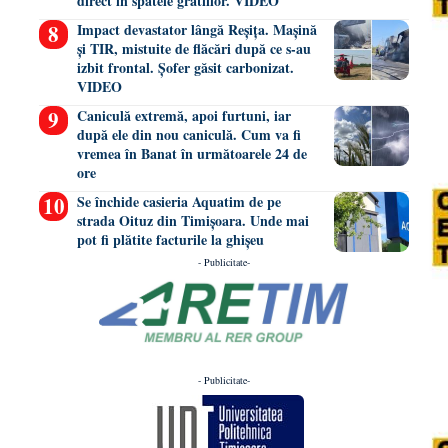
direct în spatele gratiilor. VIDEO
Impact devastator lângă Reșița. Mașină
și TIR, mistuite de flăcări după ce s-au
izbit frontal. Șofer găsit carbonizat.
VIDEO
Caniculă extremă, apoi furtuni, iar
după ele din nou caniculă. Cum va fi
vremea în Banat în următoarele 24 de
ore
Se închide casieria Aquatim de pe
strada Oituz din Timișoara. Unde mai
pot fi plătite facturile la ghișeu
- Publicitate-
- Publicitate-