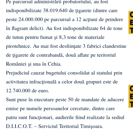
Pe parcursul administrării probatoriului, au fost
indisponibilizate 38.019.640 de ţigarete (dintre care
peste 24.000.000 pe parcursul a 12 acțiuni de prindere
în flagrant delict). Au fost indisponibilizate 64 de tone
de tutun pentru fumat și 8,3 tone de materiale
pirotehnice. Au mai fost desfiinţate 3 fabrici clandestine
de ţigarete de contrabandă, două aflate pe teritoriul
României şi una în Cehia.
Prejudiciul cauzat bugetului consolidat al statului prin
activitatea infracţională a celor două grupuri este de
12.740.000 de euro.
Sunt puse în executare peste 50 de mandate de aducere
emise pe numele persoanelor cercetate, dintre care
patru sunt funcționari, audierile fiind realizate la sediul
D.I.I.C.O.T. – Serviciul Teritorial Timișoara.