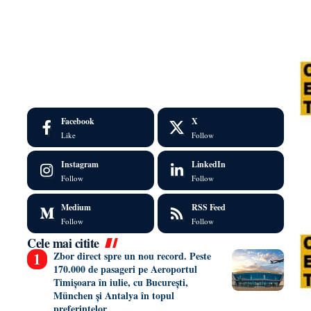
Facebook
X
Like
Follow
Instagram
LinkedIn
Follow
Follow
Medium
RSS Feed
Follow
Follow
Cele mai citite
Zbor direct spre un nou record. Peste
170.000 de pasageri pe Aeroportul
Timișoara în iulie, cu București,
München și Antalya în topul
preferințelor