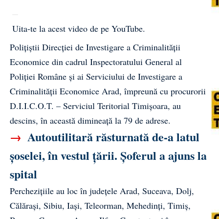
Uita-te la acest video de pe YouTube
.
Polițiștii Direcției de Investigare a Criminalității
Economice din cadrul Inspectoratului General al
Poliției Române și ai Serviciului de Investigare a
Criminalității Economice Arad, împreună cu
procurorii
D.I.I.C.O.T.
– Serviciul Teritorial Timișoara, au
descins, în această dimineață la 79 de adrese.
→
Autoutilitară răsturnată de-a latul
șoselei, în vestul țării. Șoferul a ajuns la
spital
Perchezițiile au loc în județele Arad, Suceava, Dolj,
Călărași, Sibiu, Iași, Teleorman, Mehedinți, Timiș,