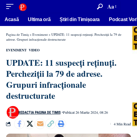
conținut
Aa
Acasă
Ultima oră
Știri din Timișoara
Podcast Vor
Pagina de Timiș
>
Eveniment
>
UPDATE: 11 suspecți reținuți. Percheziții la 79 de
adrese. Grupuri infracționale destructurate
EVENIMENT
VIDEO
UPDATE: 11 suspecți reținuți.
Percheziții la 79 de adrese.
Grupuri infracționale
destructurate
Publicat 26 Martie 2024, 08:26
REDACȚIA PAGINA DE TIMIȘ
4 Min Read