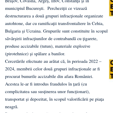
Braşov, Covasna, Argeş, Ilfov, Constanţa și în
municipiul București. Percheziții ce vizează
destructurarea a două grupuri infracţionale organizate
autohtone, dar cu ramificaţii transfrontaliere în Cehia,
Bulgaria și Ucraina. Grupurile sunt constituite în scopul
săvârșirii infracțiunilor de contrabandă cu ţigarete,
produse accizabile (tutun), materiale explozive
(pirotehnice) şi spălare a banilor.
Cercetările efectuate au arătat că, în perioada 2022 –
2024, membrii celor două grupuri infracționale ar fi
procurat bunurile accizabile din afara României.
Acestea le-ar fi introdus fraudulos în țară (cu
complicitatea sau susținerea unor funcționari),
transportat și depozitat, în scopul valorificării pe piața
neagră.