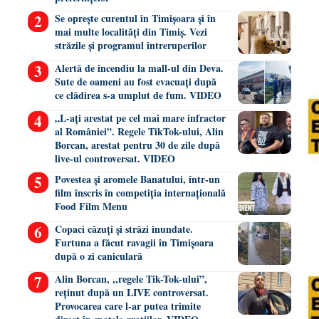
Se oprește curentul în Timișoara și în
mai multe localități din Timiș. Vezi
străzile și programul întreruperilor
Alertă de incendiu la mall-ul din Deva.
Sute de oameni au fost evacuați după
ce clădirea s-a umplut de fum. VIDEO
„L-ați arestat pe cel mai mare infractor
al României”. Regele TikTok-ului, Alin
Borcan, arestat pentru 30 de zile după
live-ul controversat. VIDEO
Povestea și aromele Banatului, într-un
film înscris în competiția internațională
Food Film Menu
Copaci căzuți și străzi inundate.
Furtuna a făcut ravagii în Timișoara
după o zi caniculară
Alin Borcan, ,,regele Tik-Tok-ului”,
reținut după un LIVE controversat.
Provocarea care l-ar putea trimite