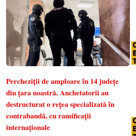
Percheziții de amploare în 14 județe
din țara noastră. Anchetatorii au
destructurat o rețea specializată în
contrabandă, cu ramificații
internaționale