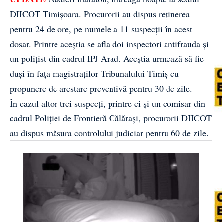
DIICOT Timișoara. Procurorii au dispus reținerea
pentru 24 de ore, pe numele a 11 suspecții în acest
dosar. Printre aceștia se afla doi inspectori antifrauda și
un polițist din cadrul IPJ Arad. Aceștia urmează să fie
duși în fața magistraților Tribunalului Timiș cu
propunere de arestare preventivă pentru 30 de zile.
În cazul altor trei suspecți, printre ei și un comisar din
cadrul Poliției de Frontieră Călărași, procurorii DIICOT
au dispus măsura controlului judiciar pentru 60 de zile.