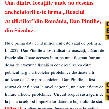
Una dintre locațiile unde au descins
anchetatorii este firma ,,Regelui
Artificiilor”din România, Dan Pintilie,
din Săcălaz.
Nu e prima dată când milionarul este vizat de polițiști.
În 2022, Dan Pintilie a fost ridicat de mascați, alături de
fratele său. Toate acestea în urma unui flagrant într-un
dosar de evaziune fiscală și comercializarea către
publicul larg a articolelor pirotehnice destinate a fi
utilizate de către pirotehnicieni. Dan Pintilie, a fost
acuzat că ar fi creat la nivel național, un circuit fictiv de
livrare articole pirotehnice. Circuit scopul sustragerii de
la plata taxelor și impozitelor datorate bugetului de stat.
UPDATE
Audieri maraton, întreaga noapte la sediul