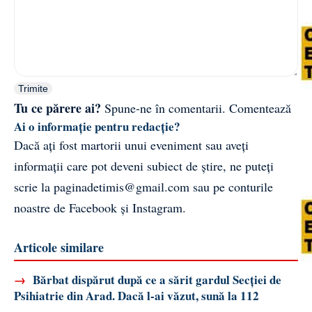
Trimite
Tu ce părere ai?
Spune-ne în comentarii.
Comentează
Ai o informație pentru redacție?
Dacă ați fost martorii unui eveniment sau aveți
informații care pot deveni subiect de știre, ne puteți
scrie la
paginadetimis@gmail.com
sau pe conturile
noastre de
Facebook
și
Instagram
.
Articole similare
→
Bărbat dispărut după ce a sărit gardul Secției de
Psihiatrie din Arad. Dacă l-ai văzut, sună la 112