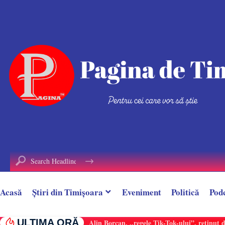
conținut
Acasă
Știri din Timișoara
Eveniment
Politică
Pod
ULTIMA ORĂ
Alin Borcan, ,,regele Tik-Tok-ului”, reținut 