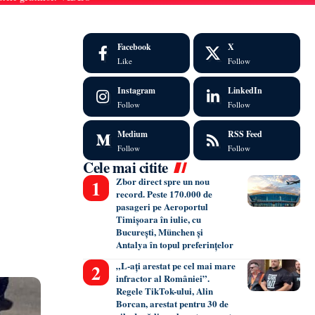
Facebook
X
Like
Follow
Instagram
LinkedIn
Follow
Follow
Medium
RSS Feed
Follow
Follow
Cele mai citite
Zbor direct spre un nou
record. Peste 170.000 de
pasageri pe Aeroportul
Timișoara în iulie, cu
București, München și
Antalya în topul preferințelor
„L-ați arestat pe cel mai mare
infractor al României”.
Regele TikTok-ului, Alin
Borcan, arestat pentru 30 de