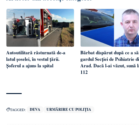
Autoutilitară răsturnată de-a
Bărbat dispărut după ce a să
latul șoselei, în vestul țării.
gardul Secției de Psihiatrie d
Șoferul a ajuns la spital
Arad. Dacă l-ai văzut, sună l
112
DEVA
URMĂRIRE CU POLIȚIA
TAGGED: