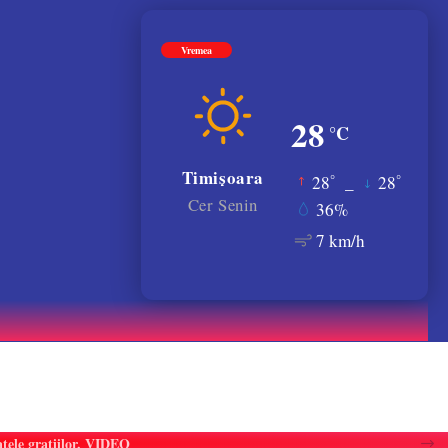
Vremea
28
°C
Timișoara
°
°
28
_
28
Cer Senin
36%
7 km/h
atele gratiilor. VIDEO