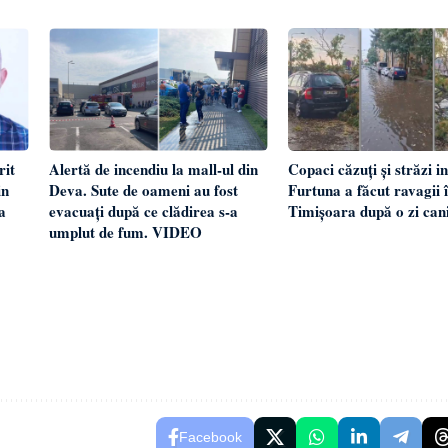
rit
Alertă de incendiu la mall-ul din
Copaci căzuți și străzi i
in
Deva. Sute de oameni au fost
Furtuna a făcut ravagii 
a
evacuați după ce clădirea s-a
Timișoara după o zi can
umplut de fum. VIDEO
Facebook