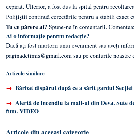
expirat. Ulterior, a fost dus la spital pentru recoltar
Polițiștii continuă cercetările pentru a stabili exact 
Tu ce părere ai?
Spune-ne în comentarii.
Comentea
Ai o informație pentru redacție?
Dacă ați fost martorii unui eveniment sau aveți inform
paginadetimis@gmail.com
sau pe conturile noastre
Articole similare
→
Bărbat dispărut după ce a sărit gardul Secției 
→
Alertă de incendiu la mall-ul din Deva. Sute d
fum. VIDEO
Articole din aceeași categorie