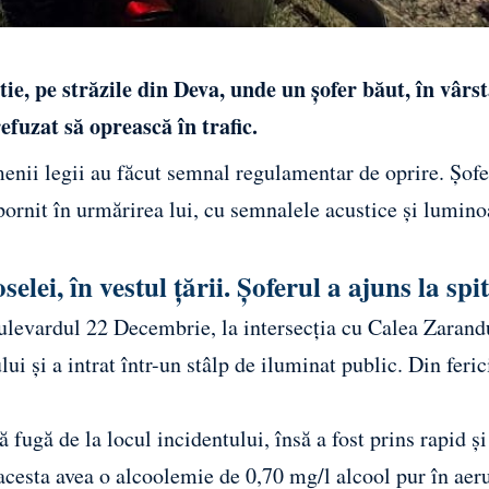
e, pe străzile din Deva, unde un șofer băut, în vârst
refuzat să oprească în trafic.
enii legii au făcut semnal regulamentar de oprire. Șofe
 pornit în urmărirea lui, cu semnalele acustice și lumino
elei, în vestul țării. Șoferul a ajuns la spi
Bulevardul 22 Decembrie, la intersecția cu Calea Zarand
i și a intrat într-un stâlp de iluminat public. Din feric
 fugă de la locul incidentului, însă a fost prins rapid și
, acesta avea o alcoolemie de 0,70 mg/l alcool pur în aer