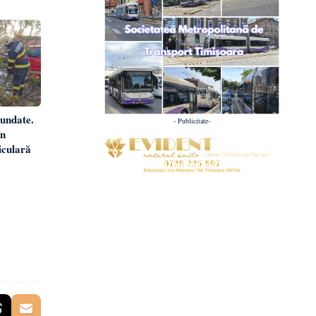
nundate.
- Publicitate-
în
iculară