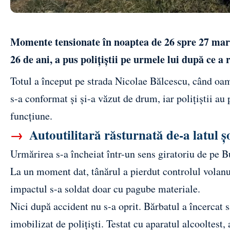
Momente tensionate în noaptea de 26 spre 27 marti
26 de ani, a pus polițiștii pe urmele lui după ce a 
Totul a început pe strada Nicolae Bălcescu, când oam
s-a conformat și și-a văzut de drum, iar polițiștii au
funcțiune.
→
Autoutilitară răsturnată de-a latul șos
Urmărirea s-a încheiat într-un sens giratoriu de pe 
La un moment dat, tânărul a pierdut controlul volanulu
impactul s-a soldat doar cu pagube materiale.
Nici după accident nu s-a oprit. Bărbatul a încercat să
imobilizat de polițiști. Testat cu aparatul alcooltest