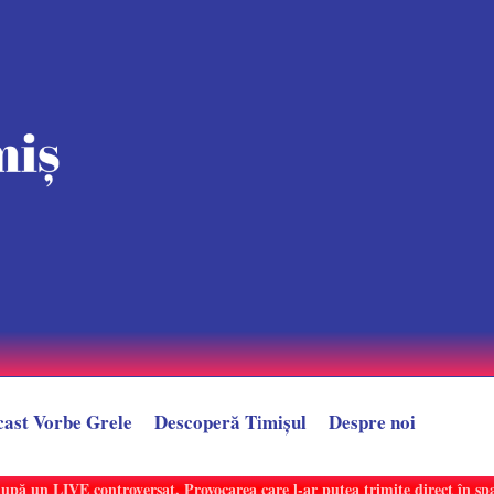
cast Vorbe Grele
Descoperă Timișul
Despre noi
după un LIVE controversat. Provocarea care l-ar putea trimite direct în sp