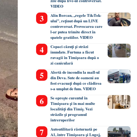
zile după live-ul controversat.
VIDEO
Alin Borcan, ,,regele Tik-Tok-
ului”, reținut după un LIVE
controversat. Provocarea care
l-ar putea trimite direct în
spatele gratiilor. VIDEO
Copaci căzuți și străzi
inundate. Furtuna a făcut
ravagii în Timișoara după o
zi caniculară
Alertă de incendiu la mall-ul
din Deva. Sute de oameni au
fost evacuați după ce clădirea
s-a umplut de fum. VIDEO
Se oprește curentul în
Timișoara și în mai multe
localități din Timiș. Vezi
străzile și programul
întreruperilor
Autoutilitară răsturnată pe
A1, între Timișoara și Lugoj,