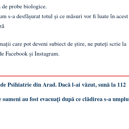
ea de probe biologice.
cum s-a desfășurat totul și ce măsuri vor fi luate în acest
ză
ații care pot deveni subiect de știre, ne puteți scrie la
 de
Facebook
și
Instagram
.
de Psihiatrie din Arad. Dacă l-ai văzut, sună la 112
e oameni au fost evacuați după ce clădirea s-a umplu