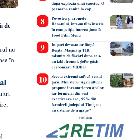
după explozia unui cauciuc. O
persoană rănită la cap
Povestea și aromele
Banatului, într-un film înscris
ă de
în competiția internațională
Food Film Menu
Impact devastator lângă
rul nu
Reșița. Mașină și TIR,
mistuite de flăcări după ce s-
ase în
au izbit frontal. Șofer găsit
carbonizat. VIDEO
Seceta extremă sufocă vestul
tal
țării. Ministerul Agriculturii
propune inventarierea apelor,
ului.
iar fermierii din vest
avertizează că: „99% din
ire,
fermierii județului Timiș nu
au sisteme de irigație”
- Publicitate-
ul