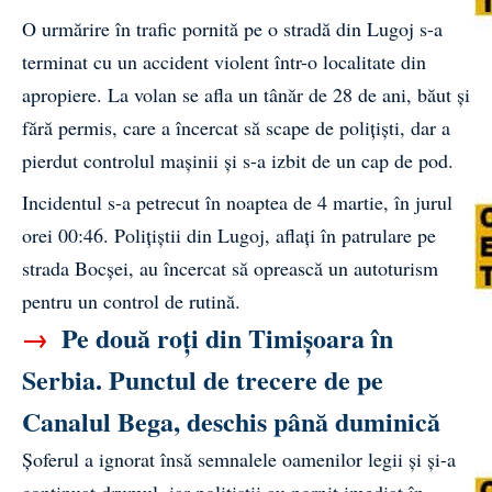
O urmărire în trafic pornită pe o stradă din Lugoj s-a
terminat cu un accident violent într-o localitate din
apropiere. La volan se afla un tânăr de 28 de ani, băut și
fără permis, care a încercat să scape de polițiști, dar a
pierdut controlul mașinii și s-a izbit de un cap de pod.
Incidentul s-a petrecut în noaptea de 4 martie, în jurul
orei 00:46. Polițiștii din Lugoj, aflați în patrulare pe
strada Bocșei, au încercat să oprească un autoturism
pentru un control de rutină.
→
Pe două roți din Timișoara în
Serbia. Punctul de trecere de pe
Canalul Bega, deschis până duminică
Șoferul a ignorat însă semnalele oamenilor legii și și-a