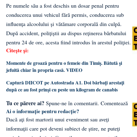
Pe numele său a fost deschis un dosar penal pentru
conducerea unui vehicul fără permis, conducerea sub
influența alcoolului și vătămare corporală din culpă.
După accident, polițiștii au dispus reținerea bărbatului
pentru 24 de ore, acesta fiind introdus în arestul poliției.
Citește și:
Momente de groază pentru o femeie din Timiș. Bătută și
jefuită chiar în propria casă. VIDEO
Captură DIICOT pe Autostrada A1. Doi bărbați arestați
după ce au fost prinși cu peste un kilogram de canabis
Tu ce părere ai?
Spune-ne în comentarii.
Comentează
Ai o informație pentru redacție?
Dacă ați fost martorii unui eveniment sau aveți
informații care pot deveni subiect de știre, ne puteți