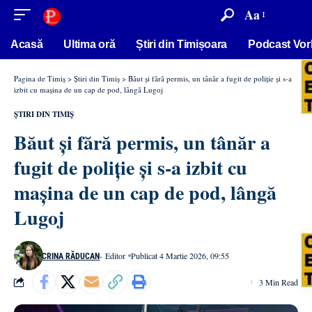
conținut
Aa
Acasă
Ultima oră
Știri din Timișoara
Podcast Vor
Pagina de Timiș
>
Știri din Timiș
>
Băut și fără permis, un tânăr a fugit de poliție și s-a
izbit cu mașina de un cap de pod, lângă Lugoj
ȘTIRI DIN TIMIȘ
Băut și fără permis, un tânăr a
fugit de poliție și s-a izbit cu
mașina de un cap de pod, lângă
Lugoj
- Editor
Publicat 4 Martie 2026, 09:55
CRINA RĂDUCAN
3 Min Read