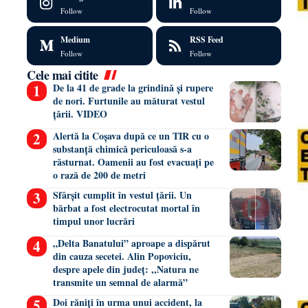
Follow
Follow
Medium
RSS Feed
Follow
Follow
Cele mai citite
De la 41 de grade la grindină și rupere
de nori. Furtunile au măturat vestul
țării. VIDEO
Alertă la Coșava după ce un TIR cu o
substanță chimică periculoasă s-a
răsturnat. Oamenii au fost evacuați pe
o rază de 200 de metri
Sfârșit cumplit în vestul țării. Un
bărbat a fost electrocutat mortal în
timpul unor lucrări
„Delta Banatului” aproape a dispărut
din cauza secetei. Alin Popoviciu,
despre apele din județ: ,,Natura ne
transmite un semnal de alarmă”
Doi răniți în urma unui accident, la