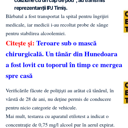
coliziune cu un cap de pod”, au transmis
reprezentanții IPJ Timiș.
Bărbatul a fost transportat la spital pentru îngrijiri
medicale, iar medicii i-au recoltat probe de sânge
pentru stabilirea alcoolemiei.
Citește și:
Teroare sub o mască
chirurgicală. Un tânăr din Hunedoara
a fost lovit cu toporul în timp ce mergea
spre casă
Verificările făcute de polițiști au arătat că tânărul, în
vârstă de 28 de ani, nu deține permis de conducere
pentru nicio categorie de vehicule.
Mai mult, testarea cu aparatul etilotest a indicat o
concentrație de 0,75 mg/l alcool pur în aerul expirat.