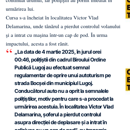
continuat drumul, iar polițiștii au pornit imediat în
urmărirea lui.
Cursa s-a încheiat în localitatea Victor Vlad
Delamarina, unde tânărul a pierdut controlul volanului
și a intrat cu mașina într-un cap de pod. În urma
impactului, acesta a fost rănit.
„La data de 4 martie 2025, în jurul orei
00:46, polițiștii din cadrul Biroului Ordine
Publică Lugoj au efectuat semnal
regulamentar de oprire unui autoturism pe
strada Bocșei din municipiul Lugoj.
Conducătorul auto nu a oprit la semnalele
polițiștilor, motiv pentru care s-a procedat la
urmărirea acestuia. În localitatea Victor Vlad
Delamarina, șoferul a pierdut controlul
asupra direcției de deplasare și a intrat în