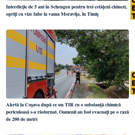
Interdicție de 5 ani în Schengen pentru trei cetățeni chinezi,
opriți cu vize false la vama Moravița, în Timiș
Alertă la Coșava după ce un TIR cu o substanță chimică
periculoasă s-a răsturnat. Oamenii au fost evacuați pe o rază
de 200 de metri