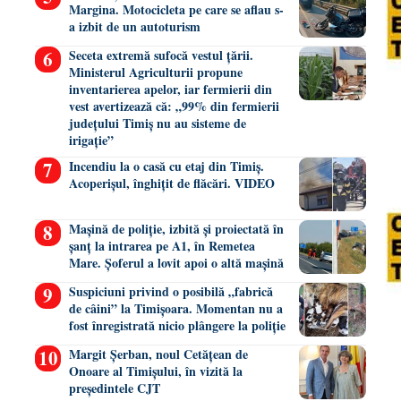
Margina. Motocicleta pe care se aflau s-
a izbit de un autoturism
Seceta extremă sufocă vestul țării.
Ministerul Agriculturii propune
inventarierea apelor, iar fermierii din
vest avertizează că: „99% din fermierii
județului Timiș nu au sisteme de
irigație”
Incendiu la o casă cu etaj din Timiș.
Acoperișul, înghițit de flăcări. VIDEO
Mașină de poliție, izbită și proiectată în
șanț la intrarea pe A1, în Remetea
Mare. Șoferul a lovit apoi o altă mașină
Suspiciuni privind o posibilă „fabrică
de câini” la Timișoara. Momentan nu a
fost înregistrată nicio plângere la poliție
Margit Șerban, noul Cetățean de
Onoare al Timișului, în vizită la
președintele CJT