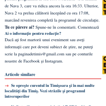
de Nava 3, care va ridica ancora la ora 16:33. Ulterior,
Nava 2 va prelua călătorii începând cu ora 17:08,
marcând revenirea completă la programul de circulație.
Tu ce părere ai?
Spune-ne în comentarii.
Comentează
Ai o informație pentru redacție?
Dacă ați fost martorii unui eveniment sau aveți
informații care pot deveni subiect de știre, ne puteți
scrie la
paginadetimis@gmail.com
sau pe conturile
noastre de
Facebook
și
Instagram
.
Articole similare
→
Se oprește curentul în Timișoara și în mai multe
localități din Timiș. Vezi străzile și programul
întreruperilor