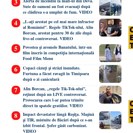
Alertă de incendiu la mall-ul din Deva.
Sute de oameni au fost evacuați după
ce clădirea s-a umplut de fum. VIDEO
„L-ați arestat pe cel mai mare infractor
al României”. Regele TikTok-ului, Alin
Borcan, arestat pentru 30 de zile după
live-ul controversat. VIDEO
Povestea și aromele Banatului, într-un
film înscris în competiția internațională
Food Film Menu
Copaci căzuți și străzi inundate.
Furtuna a făcut ravagii în Timișoara
după o zi caniculară
Alin Borcan, ,,regele Tik-Tok-ului”,
reținut după un LIVE controversat.
Provocarea care l-ar putea trimite
direct în spatele gratiilor. VIDEO
Impact devastator lângă Reșița. Mașină
și TIR, mistuite de flăcări după ce s-au
izbit frontal. Șofer găsit carbonizat.
VIDEO