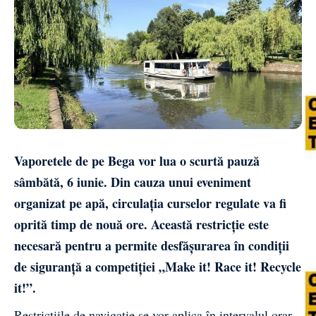
Vaporetele de pe Bega vor lua o scurtă pauză
sâmbătă, 6 iunie. Din cauza unui eveniment
organizat pe apă, circulația curselor regulate va fi
oprită timp de nouă ore. Această restricție este
necesară pentru a permite desfășurarea în condiții
de siguranță a competiției „Make it! Race it! Recycle
it!”.
Restricțiile de navigație se vor aplica în intervalul orar