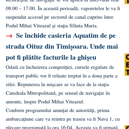
08:00 – 17:00. În această perioadă, vaporetelor le va fi
suspendat accesul pe sectorul de canal cuprins între
Podul Mihai Viteazul și stația Sfânta Maria.
→
Se închide casieria Aquatim de pe
strada Oituz din Timișoara. Unde mai
pot fi plătite facturile la ghișeu
Odată cu încheierea competiției, cursele regulate de
transport public vor fi reluate treptat în a doua parte a
zilei. Repunerea în mișcare se va face de la stația
Catedrala Mitropolitană, pe sensul de navigație în
amonte, înspre Podul Mihai Viteazul.
Conform programului anunțat de autorități, prima
ambarcațiune care va reintra pe traseu va fi Nava 1, cu
plecare programată la ora 16:04. Aceasta va fi urmată