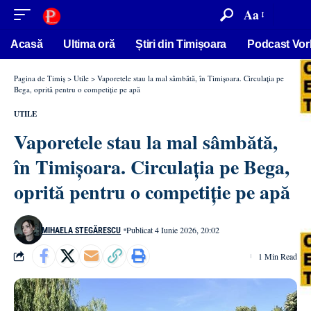
conținut
Aa
Acasă
Ultima oră
Știri din Timișoara
Podcast Vor
Pagina de Timiș
>
Utile
>
Vaporetele stau la mal sâmbătă, în Timișoara. Circulația pe
Bega, oprită pentru o competiție pe apă
UTILE
Vaporetele stau la mal sâmbătă,
în Timișoara. Circulația pe Bega,
oprită pentru o competiție pe apă
Publicat 4 Iunie 2026, 20:02
MIHAELA STEGĂRESCU
1 Min Read