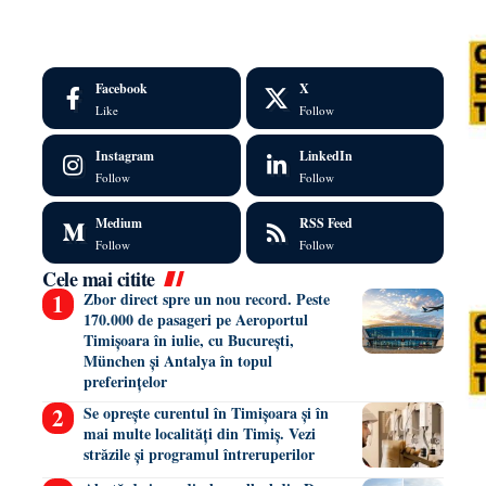
Facebook
X
Like
Follow
Instagram
LinkedIn
Follow
Follow
Medium
RSS Feed
Follow
Follow
Cele mai citite
Zbor direct spre un nou record. Peste
170.000 de pasageri pe Aeroportul
Timișoara în iulie, cu București,
München și Antalya în topul
preferințelor
Se oprește curentul în Timișoara și în
mai multe localități din Timiș. Vezi
străzile și programul întreruperilor