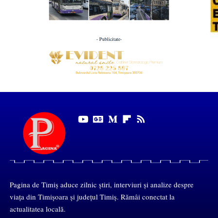
- Publicitate-
Pagina de Timiș aduce zilnic știri, interviuri și analize despre
viața din Timișoara și județul Timiș. Rămâi conectat la
actualitatea locală.