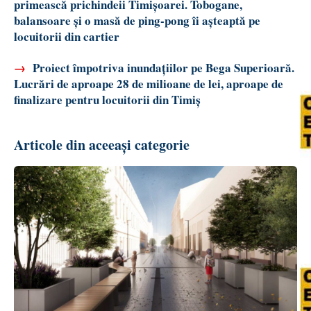
primească prichindeii Timișoarei. Tobogane,
balansoare și o masă de ping-pong îi așteaptă pe
locuitorii din cartier
→
Proiect împotriva inundațiilor pe Bega Superioară.
Lucrări de aproape 28 de milioane de lei, aproape de
finalizare pentru locuitorii din Timiș
Articole din aceeași categorie