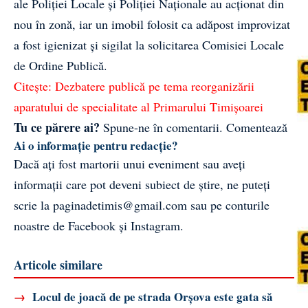
ale Poliției Locale și Poliției Naționale au acționat din
nou în zonă, iar un imobil folosit ca adăpost improvizat
a fost igienizat și sigilat la solicitarea Comisiei Locale
de Ordine Publică.
Citește:
Dezbatere publică pe tema reorganizării
aparatului de specialitate al Primarului Timișoarei
Tu ce părere ai?
Spune-ne în comentarii.
Comentează
Ai o informație pentru redacție?
Dacă ați fost martorii unui eveniment sau aveți
informații care pot deveni subiect de știre, ne puteți
scrie la
paginadetimis@gmail.com
sau pe conturile
noastre de
Facebook
și
Instagram
.
Articole similare
→
Locul de joacă de pe strada Orșova este gata să