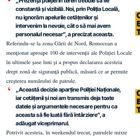
„Prezența poliției în teren trebuie să fie
constantă și vizibilă. Noi, prin Poliția Locală,
nu ignorăm apelurile cetățenilor și
intervenim la nevoie, cât o să mai avem
personalul necesar”, a precizat aceasta.
Referindu-se la zona Gării de Nord, Romocean a
menționat aproape 100 de intervenții ale Poliției Locale
în ultimele șase luni și a propus declararea acesteia
drept zonă de siguranță publică, măsură ce ar permite
creșterea numărului de patrule.
„Această decizie aparține Poliției Naționale,
iar cetățenii și noi am transmis deja toate
datele și argumentele necesare pentru ca
aceasta să fie luată fără întârziere”, a
adăugat viceprimarul.
Potrivit acesteia, în weekendul trecut, patrulele mixte