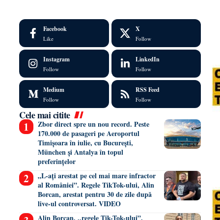
Facebook
X
Like
Follow
Instagram
LinkedIn
Follow
Follow
Medium
RSS Feed
Follow
Follow
Cele mai citite
Zbor direct spre un nou record. Peste
170.000 de pasageri pe Aeroportul
Timișoara în iulie, cu București,
München și Antalya în topul
preferințelor
„L-ați arestat pe cel mai mare infractor
al României”. Regele TikTok-ului, Alin
Borcan, arestat pentru 30 de zile după
live-ul controversat. VIDEO
Alin Borcan, ,,regele Tik-Tok-ului”,