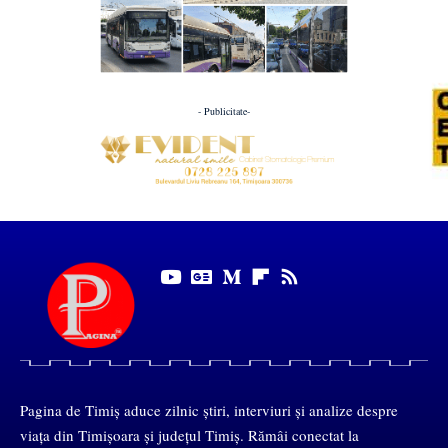
- Publicitate-
Pagina de Timiș aduce zilnic știri, interviuri și analize despre
viața din Timișoara și județul Timiș. Rămâi conectat la