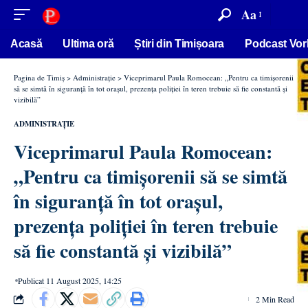
conținut
Aa
Acasă
Ultima oră
Știri din Timișoara
Podcast Vor
Pagina de Timiș
>
Administrație
>
Viceprimarul Paula Romocean: „Pentru ca timișorenii
să se simtă în siguranță în tot orașul, prezența poliției în teren trebuie să fie constantă și
vizibilă”
ADMINISTRAȚIE
Viceprimarul Paula Romocean:
„Pentru ca timișorenii să se simtă
în siguranță în tot orașul,
prezența poliției în teren trebuie
să fie constantă și vizibilă”
Publicat 11 August 2025, 14:25
2 Min Read