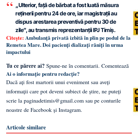
„Ulterior, față de bărbat a fost luată măsura
reținerii pentru 24 de ore, iar magistrații au
dispus arestarea preventivă pentru 30 de
zile”, au transmis reprezentanții IPJ Timiș.
Citește:
Ambulanță privată izbită în plin pe podul de la
Remetea Mare. Doi pacienți dializați răniți în urma
impactului
Tu ce părere ai?
Spune-ne în comentarii.
Comentează
Ai o informație pentru redacție?
Dacă ați fost martorii unui eveniment sau aveți
informații care pot deveni subiect de știre, ne puteți
scrie la
paginadetimis@gmail.com
sau pe conturile
noastre de
Facebook
și
Instagram
.
Articole similare