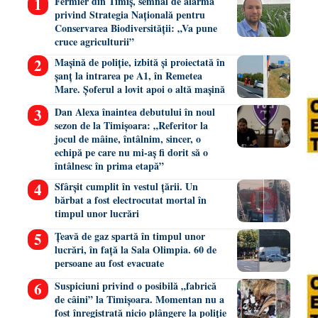
Fermier din Timiș, semnal de alarmă
privind Strategia Națională pentru
Conservarea Biodiversității: „Va pune
cruce agriculturii”
Mașină de poliție, izbită și proiectată în
șanț la intrarea pe A1, în Remetea
Mare. Șoferul a lovit apoi o altă mașină
Dan Alexa înaintea debutului în noul
sezon de la Timișoara: „Referitor la
jocul de mâine, întâlnim, sincer, o
echipă pe care nu mi-aș fi dorit să o
întâlnesc în prima etapă”
Sfârșit cumplit în vestul țării. Un
bărbat a fost electrocutat mortal în
timpul unor lucrări
Țeavă de gaz spartă în timpul unor
lucrări, în față la Sala Olimpia. 60 de
persoane au fost evacuate
Suspiciuni privind o posibilă „fabrică
de câini” la Timișoara. Momentan nu a
fost înregistrată nicio plângere la poliție