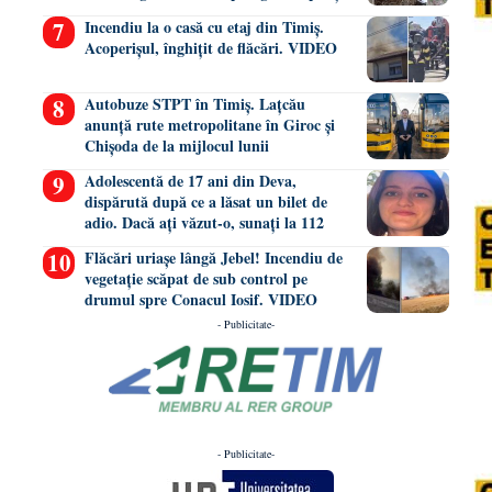
Incendiu la o casă cu etaj din Timiș.
Acoperișul, înghițit de flăcări. VIDEO
Autobuze STPT în Timiș. Lațcău
anunță rute metropolitane în Giroc și
Chișoda de la mijlocul lunii
Adolescentă de 17 ani din Deva,
dispărută după ce a lăsat un bilet de
adio. Dacă ați văzut-o, sunați la 112
Flăcări uriașe lângă Jebel! Incendiu de
vegetație scăpat de sub control pe
drumul spre Conacul Iosif. VIDEO
- Publicitate-
- Publicitate-