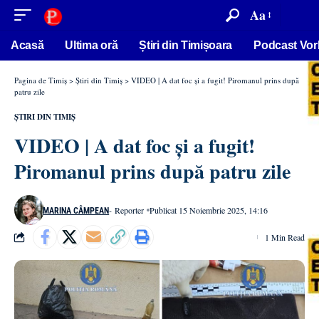
conținut
Aa
Acasă
Ultima oră
Știri din Timișoara
Podcast Vor
Pagina de Timiș
>
Știri din Timiș
>
VIDEO | A dat foc și a fugit! Piromanul prins după
patru zile
ȘTIRI DIN TIMIȘ
VIDEO | A dat foc și a fugit!
Piromanul prins după patru zile
- Reporter
Publicat 15 Noiembrie 2025, 14:16
MARINA CÂMPEAN
1 Min Read