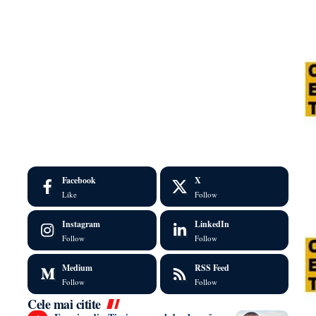
Facebook
X
Like
Follow
Instagram
LinkedIn
Follow
Follow
Medium
RSS Feed
Follow
Follow
Cele mai citite