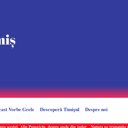
cast Vorbe Grele
Descoperă Timișul
Despre noi
uza secetei. Alin Popoviciu, despre apele din județ: ,,Natura ne transmit