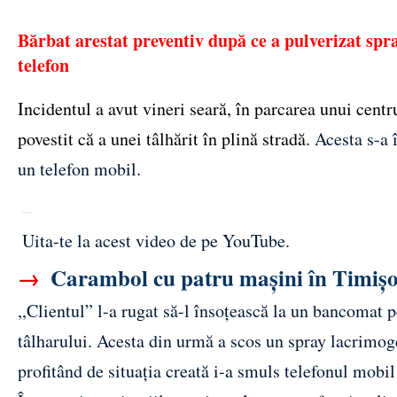
Bărbat arestat preventiv după ce a pulverizat spra
telefon
Incidentul a avut vineri seară, în parcarea unui cen
povestit că a unei tâlhărit în plină stradă.
Acesta s-a 
un telefon mobil.
Uita-te la acest video de pe YouTube
.
→
Carambol cu patru mașini în Timișo
,,Clientul” l-a rugat să-l însoțească la un bancomat p
tâlharului. Acesta din urmă a scos un spray lacrimogen
profitând de situația creată i-a smuls telefonul mobil