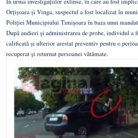
În urma investigațiilor extinse, în care au fost implic
Orțișoara și Vinga, suspectul a fost localizat în muni
Poliției Municipiului Timișoara
în baza unui mandat
După audieri și administrarea de probe, individul a 
calificată și ulterior arestat preventiv pentru o perioa
recuperat și returnat persoanei vătămate.