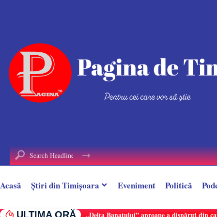
conținut
Acasă
Știri din Timișoara
Eveniment
Politică
Pod
ULTIMA ORĂ
„Delta Banatului” aproape a dispărut din ca