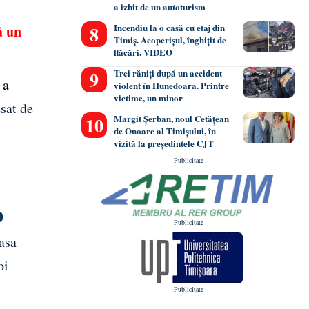
a izbit de un autoturism
Incendiu la o casă cu etaj din
ă un
Timiș. Acoperișul, înghițit de
flăcări. VIDEO
Trei răniți după un accident
 a
violent în Hunedoara. Printre
victime, un minor
esat de
Margit Șerban, noul Cetățean
de Onoare al Timișului, în
vizită la președintele CJT
- Publicitate-
O
- Publicitate-
lasa
oi
- Publicitate-