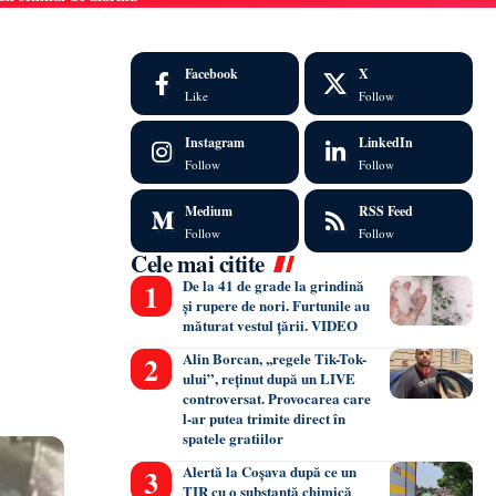
Facebook
X
Like
Follow
Instagram
LinkedIn
Follow
Follow
Medium
RSS Feed
Follow
Follow
Cele mai citite
De la 41 de grade la grindină
și rupere de nori. Furtunile au
măturat vestul țării. VIDEO
Alin Borcan, ,,regele Tik-Tok-
ului”, reținut după un LIVE
controversat. Provocarea care
l-ar putea trimite direct în
spatele gratiilor
Alertă la Coșava după ce un
TIR cu o substanță chimică