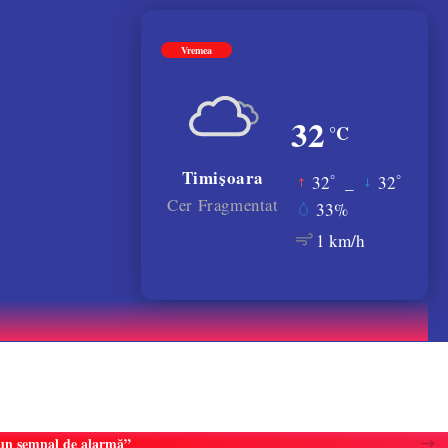
Vremea
32
°C
Timișoara
°
°
32
_
32
Cer Fragmentat
33%
1 km/h
e un semnal de alarmă”