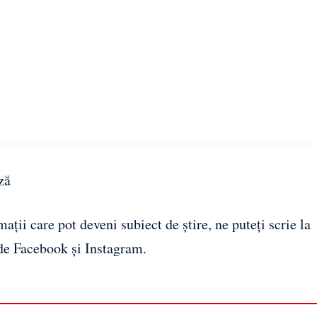
ză
ații care pot deveni subiect de știre, ne puteți scrie la
 de
Facebook
și
Instagram
.