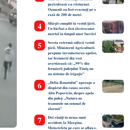
periculoasă s-a răsturnat.
Oamenii au fost evacuați pe o
rază de 200 de metri
Sfârșit cumplit în vestul țării.
Un bărbat a fost electrocutat
mortal în timpul unor lucrări
Seceta extremă sufocă vestul
țării. Ministerul Agriculturii
propune inventarierea apelor,
iar fermierii din vest
avertizează că: „99% din
fermierii județului Timiș nu
au sisteme de irigație”
„Delta Banatului” aproape a
dispărut din cauza secetei.
Alin Popoviciu, despre apele
din județ: ,,Natura ne
transmite un semnal de
alarmă”
Doi răniți în urma unui
accident, la Margina.
Motocicleta pe care se aflau s-