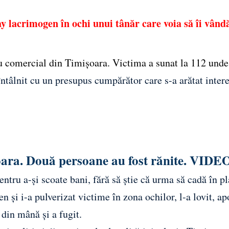
y lacrimogen în ochi unui tânăr care voia să îi vând
tru comercial din Timișoara. Victima a sunat la 112 unde
întâlnit cu un presupus cumpărător care s-a arătat inter
ara. Două persoane au fost rănite. VIDE
entru a-și scoate bani, fără să știe că urma să cadă în p
 și i-a pulverizat victime în zona ochilor, l-a lovit, ap
 din mână și a fugit.