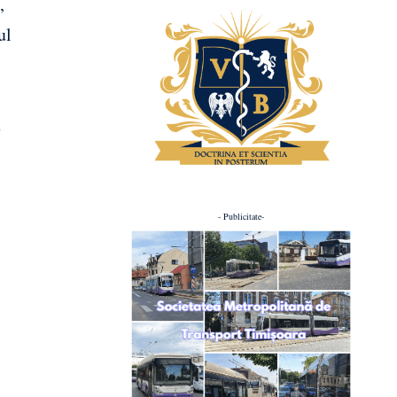
,
ul
t
- Publicitate-