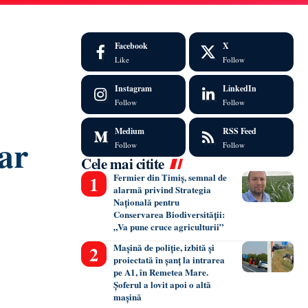
Facebook
X
Like
Follow
Instagram
LinkedIn
Follow
Follow
Medium
RSS Feed
ar
Follow
Follow
Cele mai citite
Fermier din Timiș, semnal de
alarmă privind Strategia
Națională pentru
Conservarea Biodiversității:
„Va pune cruce agriculturii”
Mașină de poliție, izbită și
proiectată în șanț la intrarea
pe A1, în Remetea Mare.
Șoferul a lovit apoi o altă
mașină