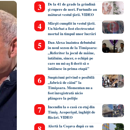
De la 41 de grade la grindină
și rupere de nori. Furtunile au
măturat vestul țării. VIDEO
Sfârșit cumplit în vestul țării.
Un bărbat a fost electrocutat
mortal în timpul unor lucrări
Dan Alexa înaintea debutului
în noul sezon de la Timișoara:
„Referitor la jocul de mâine,
întâlnim, sincer, o echipă pe
care nu mi-aș fi dorit să o
întâlnesc în prima etapă”
Suspiciuni privind o posibilă
„fabrică de câini” la
Timișoara. Momentan nu a
fost înregistrată nicio
plângere la poliție
Incendiu la o casă cu etaj din
Timiș. Acoperișul, înghițit de
flăcări. VIDEO
Alertă la Coșava după ce un