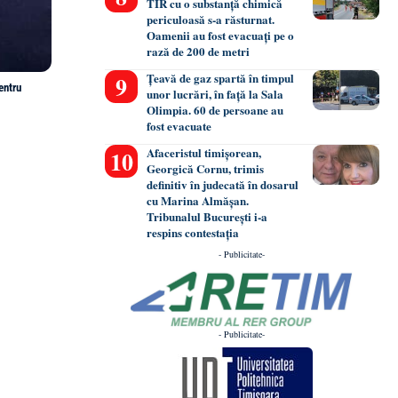
TIR cu o substanță chimică
periculoasă s-a răsturnat.
Oamenii au fost evacuați pe o
rază de 200 de metri
Țeavă de gaz spartă în timpul
entru
unor lucrări, în față la Sala
Olimpia. 60 de persoane au
fost evacuate
Afaceristul timișorean,
Georgică Cornu, trimis
definitiv în judecată în dosarul
cu Marina Almășan.
Tribunalul București i-a
respins contestația
- Publicitate-
- Publicitate-