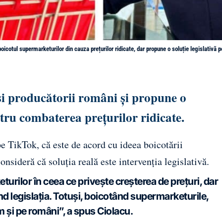
icotul supermarketurilor din cauza prețurilor ridicate, dar propune o soluție legislativă p
 și producătorii români și propune o
ru combaterea prețurilor ridicate.
e TikTok, că este de acord cu ideea boicotării
onsideră că soluția reală este intervenția legislativă.
urilor în ceea ce privește creșterea de prețuri, dar
d legislația. Totuși, boicotând supermarketurile,
m și pe români”, a spus Ciolacu.