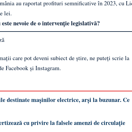
omânia au raportat profituri semnificative în 2023, cu Li
e lei.
este nevoie de o intervenție legislativă?
ză
ații care pot deveni subiect de știre, ne puteți scrie la
 de
Facebook
și
Instagram
.
e destinate mașinilor electrice, arși la buzunar. Ce
tizează cu privire la falsele amenzi de circulație