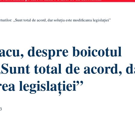
ilor: „Sunt total de acord, dar soluția este modificarea legislației”
cu, despre boicotul
Sunt total de acord, d
ea legislației”
3