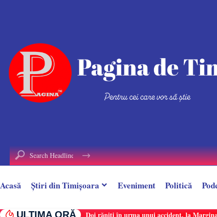
conținut
Acasă
Știri din Timișoara
Eveniment
Politică
Pod
ULTIMA ORĂ
Doi răniți în urma unui accident, la Margina.