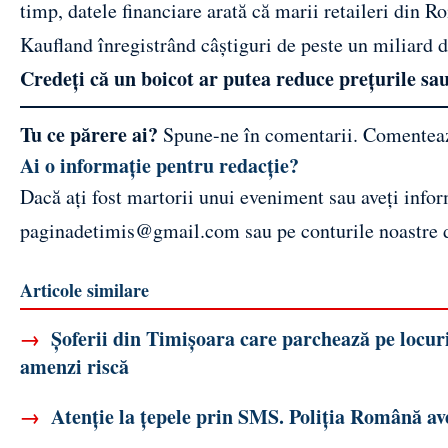
timp, datele financiare arată că marii retaileri din R
Kaufland înregistrând câștiguri de peste un miliard d
Credeți că un boicot ar putea reduce prețurile sau 
Tu ce părere ai?
Spune-ne în comentarii.
Comentea
Ai o informație pentru redacție?
Dacă ați fost martorii unui eveniment sau aveți inform
paginadetimis@gmail.com
sau pe conturile noastre
Articole similare
→
Șoferii din Timișoara care parchează pe locuril
amenzi riscă
→
Atenție la țepele prin SMS. Poliția Română aver