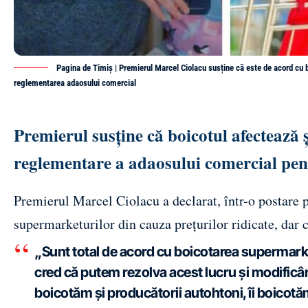
Pagina de Timiș | Premierul Marcel Ciolacu susține că este de acord cu bo
reglementarea adaosului comercial
Premierul susține că boicotul afectează
reglementare a adaosului comercial pent
Premierul Marcel Ciolacu a declarat, într-o postare p
supermarketurilor din cauza prețurilor ridicate, dar c
„Sunt total de acord cu boicotarea supermarket
cred că putem rezolva acest lucru și modificân
boicotăm și producătorii autohtoni, îi boicotă