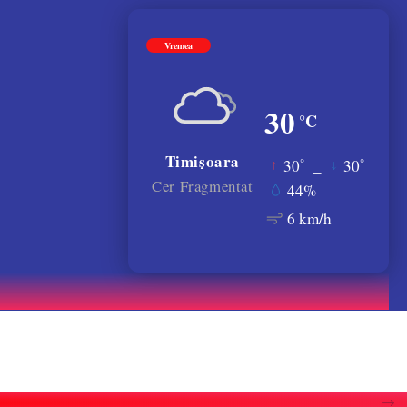
Vremea
30
°C
Timișoara
°
°
30
_
30
Cer Fragmentat
44%
6 km/h