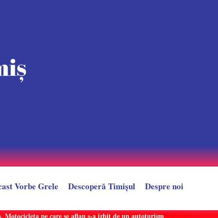
cast Vorbe Grele
Descoperă Timișul
Despre noi
 Motocicleta pe care se aflau s-a izbit de un autoturism