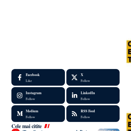
Facebook
X
Like
Follow
Instagram
LinkedIn
Follow
Follow
Medium
RSS Feed
Follow
Follow
Cele mai citite