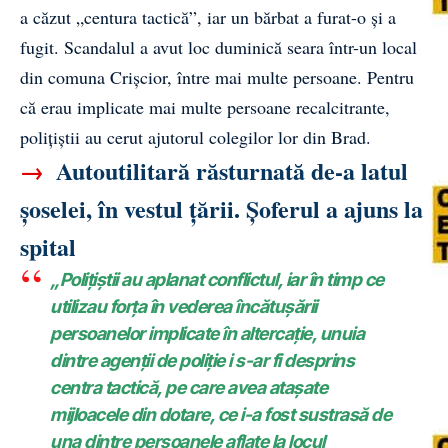
a căzut „centura tactică”, iar un bărbat a furat-o și a
fugit. Scandalul a avut loc duminică seara într-un local
din comuna Crișcior, între mai multe persoane. Pentru
că erau implicate mai multe persoane recalcitrante,
polițiștii au cerut ajutorul colegilor lor din Brad.
→
Autoutilitară răsturnată de-a latul
șoselei, în vestul țării. Șoferul a ajuns la
spital
„Polițiștii au aplanat conflictul, iar în timp ce
utilizau forța în vederea încătușării
persoanelor implicate în altercație, unuia
dintre agenții de poliție i s-ar fi desprins
centra tactică, pe care avea atașate
mijloacele din dotare, ce i-a fost sustrasă de
una dintre persoanele aflate la locul