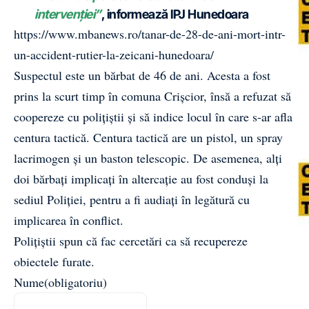
intervenției”
, informează IPJ Hunedoara
https://www.mbanews.ro/tanar-de-28-de-ani-mort-intr-
un-accident-rutier-la-zeicani-hunedoara/
Suspectul este un bărbat de 46 de ani. Acesta a fost
prins la scurt timp în comuna Crișcior, însă a refuzat să
coopereze cu polițiștii și să indice locul în care s-ar afla
centura tactică. Centura tactică are un pistol, un spray
lacrimogen și un baston telescopic. De asemenea, alți
doi bărbați implicați în altercație au fost conduși la
sediul Poliției, pentru a fi audiați în legătură cu
implicarea în conflict.
Polițiștii spun că fac cercetări ca să recupereze
obiectele furate.
Nume
(obligatoriu)