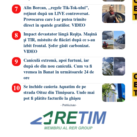
Alin Borcan, ,,regele Tik-Tok-ului”,
reținut după un LIVE controversat.
Provocarea care l-ar putea trimite
direct în spatele gratiilor. VIDEO
Impact devastator lângă Reșița. Mașină
și TIR, mistuite de flăcări după ce s-au
izbit frontal. Șofer găsit carbonizat.
VIDEO
Caniculă extremă, apoi furtuni, iar
după ele din nou caniculă. Cum va fi
vremea în Banat în următoarele 24 de
ore
Se închide casieria Aquatim de pe
strada Oituz din Timișoara. Unde mai
pot fi plătite facturile la ghișeu
- Publicitate-