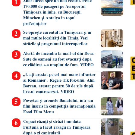
Zbor direct spre un nou record. Peste
170.000 de pasageri pe Aeroportul
Timișoara în iulie, cu București,
München și Antalya în topul
preferințelor
Se oprește curentul în Timișoara și în
mai multe localități din Timiș. Vezi
străzile și programul întreruperilor
Alertă de incendiu la mall-ul din Deva.
Sute de oameni au fost evacuați după
ce clădirea s-a umplut de fum. VIDEO
„L-ați arestat pe cel mai mare infractor
al României”. Regele TikTok-ului, Alin
Borcan, arestat pentru 30 de zile după
live-ul controversat. VIDEO
Povestea și aromele Banatului, într-un
film înscris în competiția internațională
Food Film Menu
Copaci căzuți și străzi inundate.
Furtuna a făcut ravagii în Timișoara
după o zi caniculară