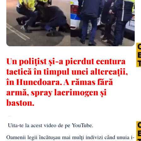
Un polițist şi-a pierdut centura
tactică în timpul unei altercații,
în Hunedoara. A rămas fără
armă, spray lacrimogen și
baston.
Uita-te la acest video de pe YouTube
.
Oamenii legii
încătușau mai mulți indivizi când unuia i-