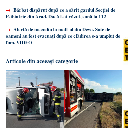
→
Bărbat dispărut după ce a sărit gardul Secției de
Psihiatrie din Arad. Dacă l-ai văzut, sună la 112
→
Alertă de incendiu la mall-ul din Deva. Sute de
oameni au fost evacuați după ce clădirea s-a umplut de
fum. VIDEO
Articole din aceeași categorie