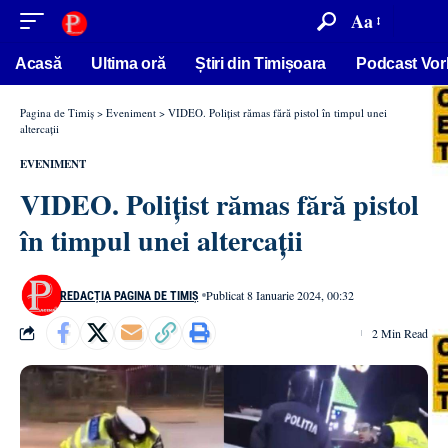
conținut
Aa
Acasă
Ultima oră
Știri din Timișoara
Podcast Vor
Pagina de Timiș
>
Eveniment
>
VIDEO. Polițist rămas fără pistol în timpul unei
altercații
EVENIMENT
VIDEO. Polițist rămas fără pistol
în timpul unei altercații
Publicat 8 Ianuarie 2024, 00:32
REDACȚIA PAGINA DE TIMIȘ
2 Min Read