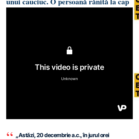
unui cauciuc. O persoană rănită la cap
„Astăzi, 20 decembrie a.c., în jurul orei