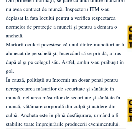
Din primele informații, se pare că unul dintre muncitori
nu avea contract de muncă. Inspectorii ITM s-au
deplasat la fața locului pentru a verifica respectarea
normelor de protecție a muncii și pentru a demara o
anchetă.
Martorii oculari povestesc că unul dintre muncitori ar fi
alunecat de pe schelă și, încercând să se prindă, a tras
după el și pe colegul său. Astfel, ambii s-au prăbușit în
gol.
În cauză, polițiștii au întocmit un dosar penal pentru
nerespectarea măsurilor de securitate și sănătate în
muncă, neluarea măsurilor de securitate și sănătate în
muncă, vătămare corporală din culpă și ucidere din
culpă. Ancheta este în plină desfășurare, urmând a fi
stabilite toate împrejurările producerii evenimentului.