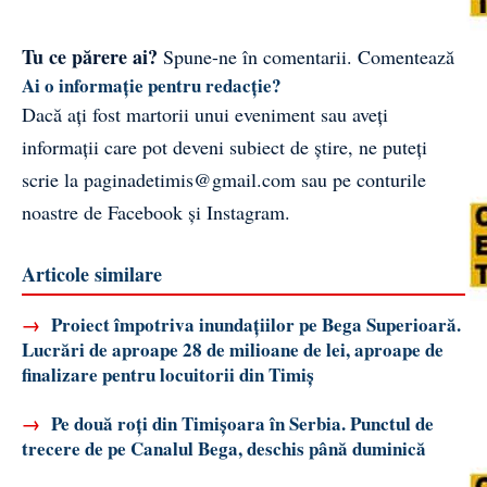
Tu ce părere ai?
Spune-ne în comentarii.
Comentează
Ai o informație pentru redacție?
Dacă ați fost martorii unui eveniment sau aveți
informații care pot deveni subiect de știre, ne puteți
scrie la
paginadetimis@gmail.com
sau pe conturile
noastre de
Facebook
și
Instagram
.
Articole similare
→
Proiect împotriva inundațiilor pe Bega Superioară.
Lucrări de aproape 28 de milioane de lei, aproape de
finalizare pentru locuitorii din Timiș
→
Pe două roți din Timișoara în Serbia. Punctul de
trecere de pe Canalul Bega, deschis până duminică