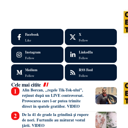
Facebook
X
Like
Follow
Instagram
LinkedIn
Follow
Follow
Medium
RSS Feed
Follow
Follow
Cele mai citite
Alin Borcan, ,,regele Tik-Tok-ului”,
reținut după un LIVE controversat.
Provocarea care l-ar putea trimite
direct în spatele gratiilor. VIDEO
De la 41 de grade la grindină și rupere
de nori. Furtunile au măturat vestul
țării. VIDEO