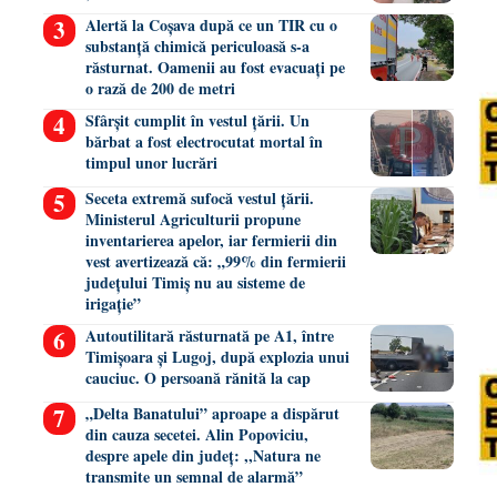
Alertă la Coșava după ce un TIR cu o
substanță chimică periculoasă s-a
răsturnat. Oamenii au fost evacuați pe
o rază de 200 de metri
Sfârșit cumplit în vestul țării. Un
bărbat a fost electrocutat mortal în
timpul unor lucrări
Seceta extremă sufocă vestul țării.
Ministerul Agriculturii propune
inventarierea apelor, iar fermierii din
vest avertizează că: „99% din fermierii
județului Timiș nu au sisteme de
irigație”
Autoutilitară răsturnată pe A1, între
Timișoara și Lugoj, după explozia unui
cauciuc. O persoană rănită la cap
„Delta Banatului” aproape a dispărut
din cauza secetei. Alin Popoviciu,
despre apele din județ: ,,Natura ne
transmite un semnal de alarmă”