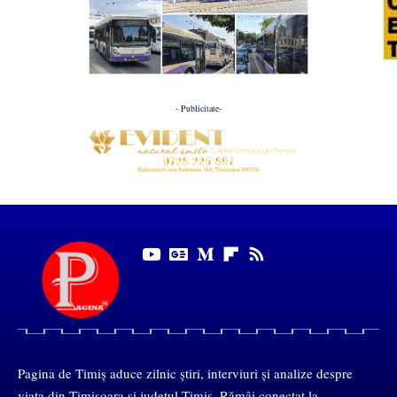
- Publicitate-
Pagina de Timiș aduce zilnic știri, interviuri și analize despre
viața din Timișoara și județul Timiș. Rămâi conectat la