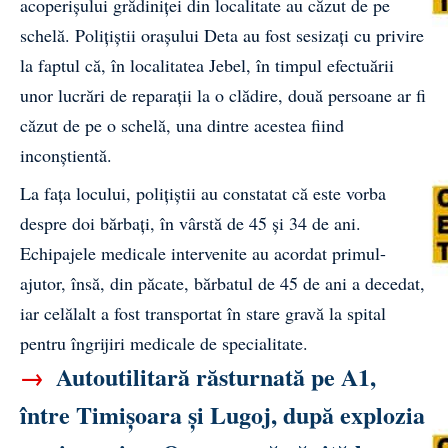
acoperișului grădiniței din localitate au căzut de pe
schelă. Polițiștii orașului Deta au fost sesizați cu privire
la faptul că, în localitatea Jebel, în timpul efectuării
unor lucrări de reparații la o clădire, două persoane ar fi
căzut de pe o schelă, una dintre acestea fiind
inconștientă.
La fața locului, polițiștii au constatat că este vorba
despre doi bărbați, în vârstă de 45 și 34 de ani.
Echipajele medicale intervenite au acordat primul-
ajutor, însă, din păcate, bărbatul de 45 de ani a decedat,
iar celălalt a fost transportat în stare gravă la spital
pentru îngrijiri medicale de specialitate.
→
Autoutilitară răsturnată pe A1,
între Timișoara și Lugoj, după explozia