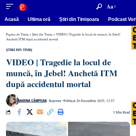
conținut
Aa
Acasă
Ultima oră
Știri din Timișoara
Podcast Vor
Pagina de Timiș
>
Știri din Timiș
>
VIDEO | Tragedie la locul de muncă, în Jebel!
Anchetă ITM după accidentul mortal
ȘTIRI DIN TIMIȘ
VIDEO | Tragedie la locul de
muncă, în Jebel! Anchetă ITM
după accidentul mortal
- Reporter
Publicat 20 Decembrie 2025, 12:57
MARINA CÂMPEAN
3 Min Read