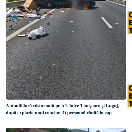
Autoutilitară răsturnată pe A1, între Timișoara și Lugoj,
după explozia unui cauciuc. O persoană rănită la cap