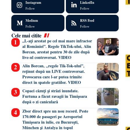
Instagram
LinkedIn
Follow
Follow
Medium
RSS Feed
Follow
Follow
Cele mai citite
„L-ați arestat pe cel mai mare infractor
al României”. Regele TikTok-ului, Alin
Borcan, arestat pentru 30 de zile după
live-ul controversat. VIDEO
Alin Borcan, ,,regele Tik-Tok-ului”,
reținut după un LIVE controversat.
Provocarea care l-ar putea trimite
direct în spatele gratiilor. VIDEO
Copaci căzuți și străzi inundate.
Furtuna a făcut ravagii în Timișoara
după o zi caniculară
Zbor direct spre un nou record. Peste
170.000 de pasageri pe Aeroportul
Timișoara în iulie, cu București,
München și Antalya în topul