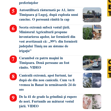
preferințelor
Autoutilitară răsturnată pe A1, între
Timișoara și Lugoj, după explozia unui
cauciuc. O persoană rănită la cap
Seceta extremă sufocă vestul țării.
Ministerul Agriculturii propune
inventarierea apelor, iar fermierii din
vest avertizează că: „99% din fermierii
județului Timiș nu au sisteme de
irigație”
Carambol cu patru mașini în
Timișoara. Două persoane au fost
rănite. VIDEO
Caniculă extremă, apoi furtuni, iar
după ele din nou caniculă. Cum va fi
vremea în Banat în următoarele 24 de
ore
De la 41 de grade la grindină și rupere
de nori. Furtunile au măturat vestul
țării. VIDEO