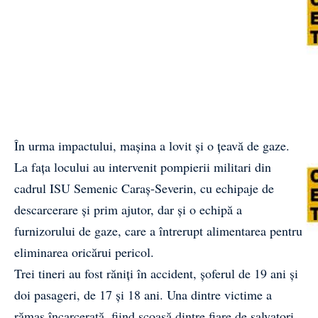
În urma impactului, mașina a lovit și o țeavă de gaze.
La fața locului au intervenit pompierii militari din
cadrul ISU Semenic Caraș-Severin, cu echipaje de
descarcerare și prim ajutor, dar și o echipă a
furnizorului de gaze, care a întrerupt alimentarea pentru
eliminarea oricărui pericol.
Trei tineri au fost răniți în accident, șoferul de 19 ani și
doi pasageri, de 17 și 18 ani. Una dintre victime a
rămas încarcerată, fiind scoasă dintre fiare de salvatori