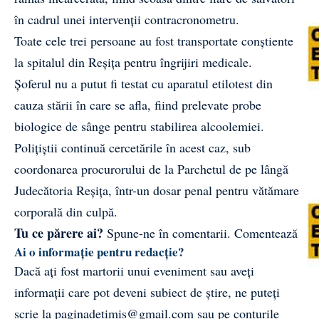
în cadrul unei intervenții contracronometru.
Toate cele trei persoane au fost transportate conștiente
la spitalul din Reșița pentru îngrijiri medicale.
Șoferul nu a putut fi testat cu aparatul etilotest din
cauza stării în care se afla, fiind prelevate probe
biologice de sânge pentru stabilirea alcoolemiei.
Polițiștii continuă cercetările în acest caz, sub
coordonarea procurorului de la Parchetul de pe lângă
Judecătoria Reșița, într-un dosar penal pentru vătămare
corporală din culpă.
Tu ce părere ai?
Spune-ne în comentarii.
Comentează
Ai o informație pentru redacție?
Dacă ați fost martorii unui eveniment sau aveți
informații care pot deveni subiect de știre, ne puteți
scrie la
paginadetimis@gmail.com
sau pe conturile