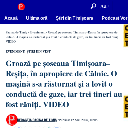
conținut
Aa
Acasă
Ultima oră
Știri din Timișoara
Podcast Vor
Pagina de Timiș
>
Eveniment
>
Groază pe șoseaua Timișoara–Reșița, în apropiere de
Câlnic. O mașină s-a răsturnat și a lovit o conductă de gaze, iar trei tineri au fost răniți.
VIDEO
EVENIMENT
ȘTIRI DIN VEST
Groază pe șoseaua Timișoara–
Reșița, în apropiere de Câlnic. O
mașină s-a răsturnat și a lovit o
conductă de gaze, iar trei tineri au
fost răniți. VIDEO
Publicat 12 Mai 2026, 10:06
REDACȚIA PAGINA DE TIMIȘ