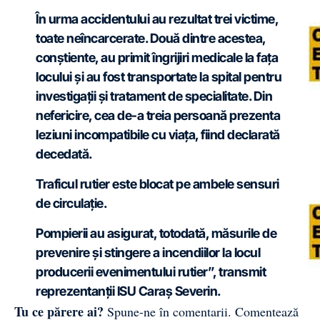
În urma accidentului au rezultat trei victime,
toate neîncarcerate. Două dintre acestea,
conștiente, au primit îngrijiri medicale la fața
locului și au fost transportate la spital pentru
investigații și tratament de specialitate. Din
nefericire, cea de-a treia persoană prezenta
leziuni incompatibile cu viața, fiind declarată
decedată.
Traficul rutier este blocat pe ambele sensuri
de circulație.
Pompierii au asigurat, totodată, măsurile de
prevenire și stingere a incendiilor la locul
producerii evenimentului rutier”, transmit
reprezentanții ISU Caraș Severin.
Tu ce părere ai?
Spune-ne în comentarii.
Comentează