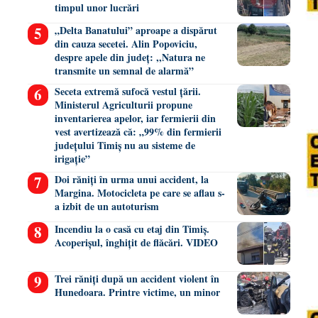
timpul unor lucrări
„Delta Banatului” aproape a dispărut
din cauza secetei. Alin Popoviciu,
despre apele din județ: ,,Natura ne
transmite un semnal de alarmă”
Seceta extremă sufocă vestul țării.
Ministerul Agriculturii propune
inventarierea apelor, iar fermierii din
vest avertizează că: „99% din fermierii
județului Timiș nu au sisteme de
irigație”
Doi răniți în urma unui accident, la
Margina. Motocicleta pe care se aflau s-
a izbit de un autoturism
Incendiu la o casă cu etaj din Timiș.
Acoperișul, înghițit de flăcări. VIDEO
Trei răniți după un accident violent în
Hunedoara. Printre victime, un minor