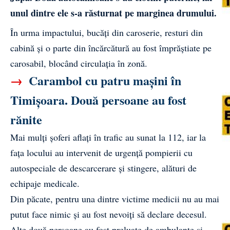
unul dintre ele s-a răsturnat pe marginea drumului.
În urma impactului, bucăți din caroserie, resturi din
cabină și o parte din încărcătură au fost împrăștiate pe
carosabil, blocând circulația în zonă.
→
Carambol cu patru mașini în
Timișoara. Două persoane au fost
rănite
Mai mulți șoferi aflați în trafic au sunat la 112, iar la
fața locului au intervenit de urgență pompierii cu
autospeciale de descarcerare și stingere, alături de
echipaje medicale.
Din păcate, pentru una dintre victime medicii nu au mai
putut face nimic și au fost nevoiți să declare decesul.
Alte două persoane au fost preluate de ambulanțe și