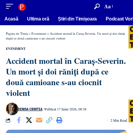
conținut
Aa
Acasă
Ultima oră
Știri din Timișoara
Podcast Vor
Pagina de Timiș
>
Eveniment
>
Accident mortal în Caraș-Severin. Un mort și doi răniți
după ce două camioane s-au ciocnit violent
EVENIMENT
Accident mortal în Caraș-Severin.
Un mort și doi răniți după ce
două camioane s-au ciocnit
violent
Publicat 17 Iunie 2026, 08:38
DENISA CRINTEA
2 Min Read