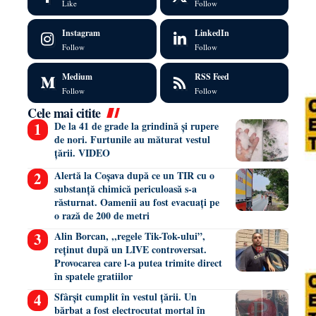
Like
Follow
Instagram
LinkedIn
Follow
Follow
Medium
RSS Feed
Follow
Follow
Cele mai citite
De la 41 de grade la grindină și rupere
de nori. Furtunile au măturat vestul
țării. VIDEO
Alertă la Coșava după ce un TIR cu o
substanță chimică periculoasă s-a
răsturnat. Oamenii au fost evacuați pe
o rază de 200 de metri
Alin Borcan, ,,regele Tik-Tok-ului”,
reținut după un LIVE controversat.
Provocarea care l-a putea trimite direct
în spatele gratiilor
Sfârșit cumplit în vestul țării. Un
bărbat a fost electrocutat mortal în