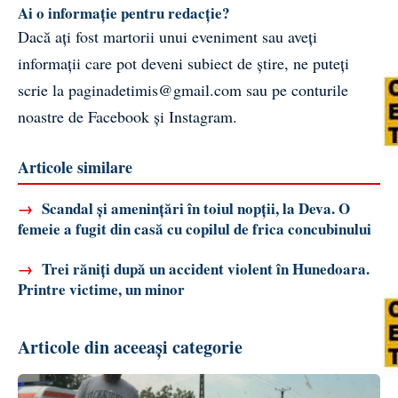
Ai o informație pentru redacție?
Dacă ați fost martorii unui eveniment sau aveți
informații care pot deveni subiect de știre, ne puteți
scrie la
paginadetimis@gmail.com
sau pe conturile
noastre de
Facebook
și
Instagram
.
Articole similare
→
Scandal și amenințări în toiul nopții, la Deva. O
femeie a fugit din casă cu copilul de frica concubinului
→
Trei răniți după un accident violent în Hunedoara.
Printre victime, un minor
Articole din aceeași categorie