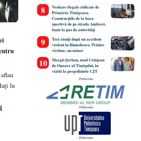
Vestiare ilegale ridicate de
Primăria Timișoara.
Construcțiile de la baza
sportivă de pe strada Amforei,
luate la pas de autorități
ei
Trei răniți după un accident
violent în Hunedoara. Printre
pentru
victime, un minor
Margit Șerban, noul Cetățean
de Onoare al Timișului, în
vizită la președintele CJT
 aflau
- Publicitate-
lați în
i
- Publicitate-
- Publicitate-