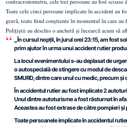
contracronometru, cele trei persoane au fost scoase d
Toate cele cinci persoane implicate în accident au fost
gravă, toate fiind conștiente în momentul în care au 
Polițiștii au deschis o anchetă și încearcă acum să a
„În cursul nopții, în jurul orei 23:15, am fost s
prim ajutor în urma unui accident rutier prod
La locul evenimentului s-au deplasat de urge
o autospecială de stingere cu modul de descar
SMURD, dintre care unul cu medic, precum și
În accidentul rutier au fost implicate 2 autotu
Unul dintre autoturisme a fost răsturnat în afa
Aceastea au fost extrase de către pompieri și
Toate persoanele implicate în accidentul rutier 