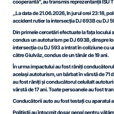
cooperantă”, au transmis reprezentanții ISU T
,,La data de 21.06.2026, în jurul orei 23:18, pol
accident rutier la intersecția DJ 693B cu DJ 593
Din primele cercetări efectuate la fața locului a
condus un autoturism pe DJ 693B, dinspre local
intersecția cu DJ 593 a intrat în coliziune cu
către Giulvăz, condus de un tânăr de 19 ani.
În urma impactului au fost răniți conducătorul
același autoturism, un bărbat în vârstă de 71 d
au fost răniți și conducătorul celuilalt autotur
vârstă de 17 ani. Toate persoanele au fost tran
Conducătorii auto au fost testați cu aparatul al
Polițiștii au întocmit dosar penal pentru vătă