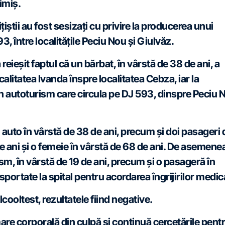
imiș.
ițiștii au fost sesizați cu privire la producerea unui
, între localitățile Peciu Nou și Giulvăz.
 reieșit faptul că un bărbat, în vârstă de 38 de ani, a
itatea Ivanda înspre localitatea Cebza, iar la
 un autoturism care circula pe DJ 593, dinspre Peciu 
 auto în vârstă de 38 de ani, precum și doi pasageri 
e ani și o femeie în vârstă de 68 de ani. De asemene
ism, în vârstă de 19 de ani, precum și o pasageră în
sportate la spital pentru acordarea îngrijirilor medic
cooltest, rezultatele fiind negative.
mare corporală din culpă și continuă cercetările pent