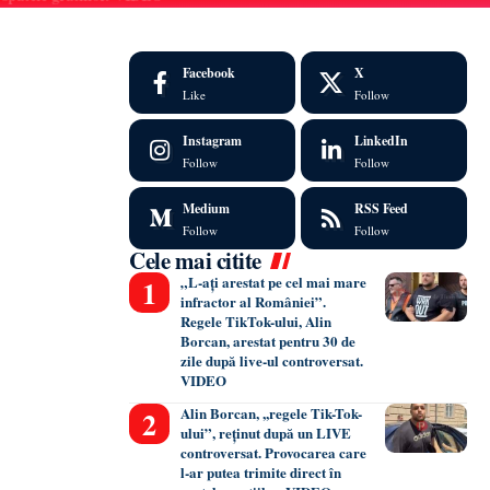
Facebook
X
Like
Follow
Instagram
LinkedIn
Follow
Follow
Medium
RSS Feed
Follow
Follow
Cele mai citite
„L-ați arestat pe cel mai mare
infractor al României”.
Regele TikTok-ului, Alin
Borcan, arestat pentru 30 de
zile după live-ul controversat.
VIDEO
Alin Borcan, ,,regele Tik-Tok-
ului”, reținut după un LIVE
controversat. Provocarea care
l-ar putea trimite direct în