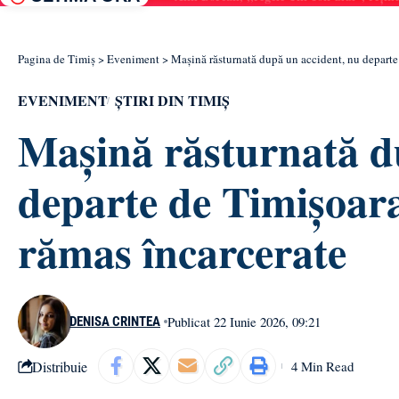
Pagina de Timiș
>
Eveniment
>
Mașină răsturnată după un accident, nu departe
EVENIMENT
ȘTIRI DIN TIMIȘ
Mașină răsturnată d
departe de Timișoara
rămas încarcerate
Publicat 22 Iunie 2026, 09:21
DENISA CRINTEA
Distribuie
4 Min Read