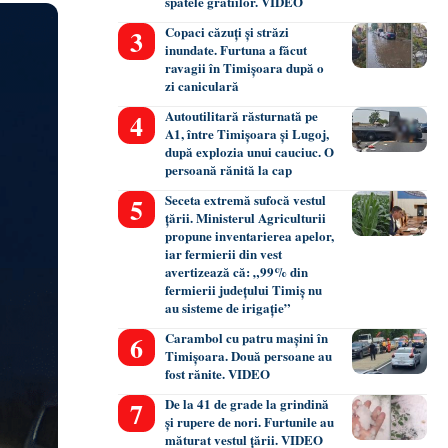
spatele gratiilor. VIDEO
Copaci căzuți și străzi
inundate. Furtuna a făcut
ravagii în Timișoara după o
zi caniculară
Autoutilitară răsturnată pe
A1, între Timișoara și Lugoj,
după explozia unui cauciuc. O
persoană rănită la cap
Seceta extremă sufocă vestul
țării. Ministerul Agriculturii
propune inventarierea apelor,
iar fermierii din vest
avertizează că: „99% din
fermierii județului Timiș nu
au sisteme de irigație”
Carambol cu patru mașini în
Timișoara. Două persoane au
fost rănite. VIDEO
De la 41 de grade la grindină
și rupere de nori. Furtunile au
măturat vestul țării. VIDEO