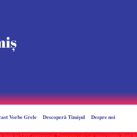
cast Vorbe Grele
Descoperă Timișul
Despre noi
după un LIVE controversat. Provocarea care l-ar putea trimite direct în sp