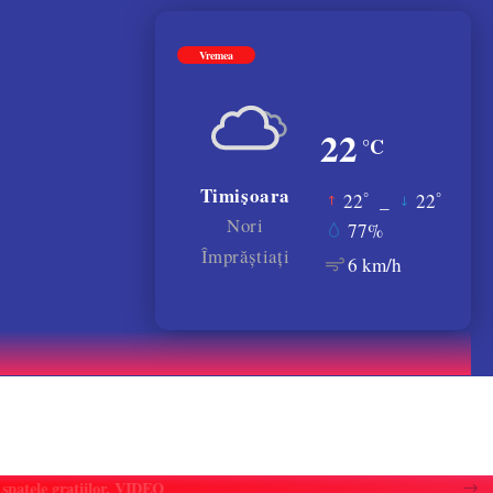
Vremea
22
°C
Timișoara
°
°
22
_
22
Nori
77%
Împrăștiați
6 km/h
atele gratiilor. VIDEO