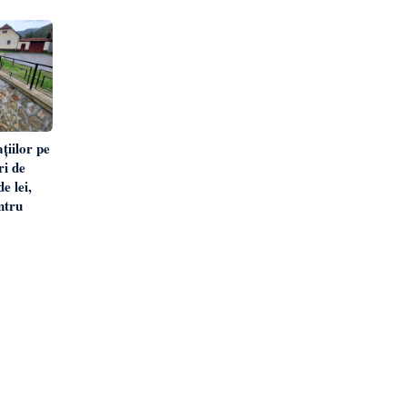
țiilor pe
i de
e lei,
ntru