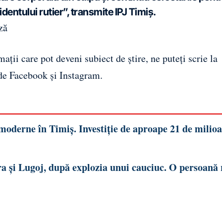
identului rutier”, transmite IPJ Timiș.
ză
ații care pot deveni subiect de știre, ne puteți scrie la
 de
Facebook
și
Instagram
.
i moderne în Timiș. Investiție de aproape 21 de milio
a și Lugoj, după explozia unui cauciuc. O persoană 