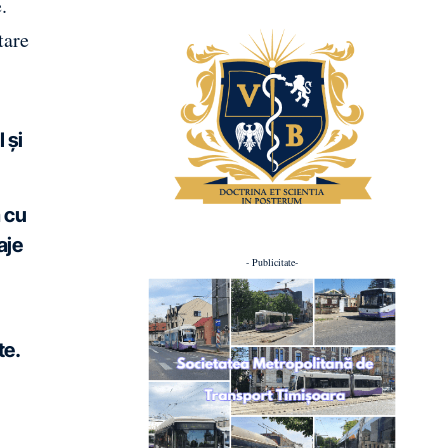
.
tare
 și
 cu
aje
- Publicitate-
te.