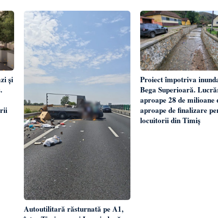
zi și
Proiect împotriva inunda
.
Bega Superioară. Lucrăr
aproape 28 de milioane d
rii
aproape de finalizare pe
locuitorii din Timiș
Autoutilitară răsturnată pe A1,