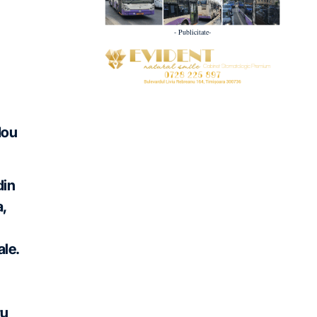
- Publicitate-
Nou
din
a,
ale.
ru