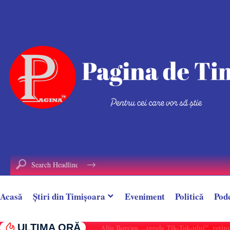
conținut
Acasă
Știri din Timișoara
Eveniment
Politică
Pod
ULTIMA ORĂ
Alin Borcan, ,,regele Tik-Tok-ului”, reținut 