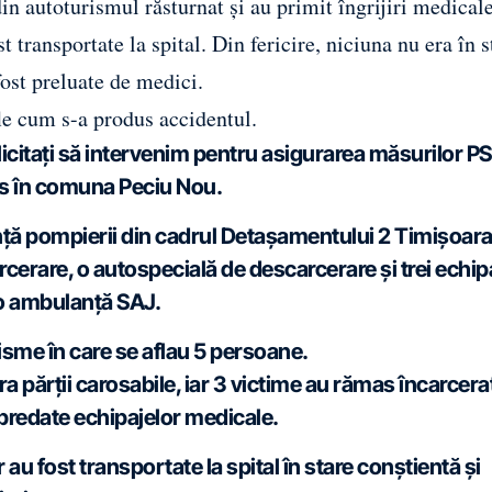
in autoturismul răsturnat și au primit îngrijiri medicale
 transportate la spital. Din fericire, niciuna nu era în s
fost preluate de medici.
fle cum s-a produs accidentul.
olicitați să intervenim pentru asigurarea măsurilor PSI
us în comuna Peciu Nou.
nță pompierii din cadrul Detașamentului 2 Timișoara
cerare, o autospecială de descarcerare și trei echip
 o ambulanță SAJ.
risme în care se aflau 5 persoane.
ra părții carosabile, iar 3 victime au rămas încarcera
 predate echipajelor medicale.
au fost transportate la spital în stare conștientă și