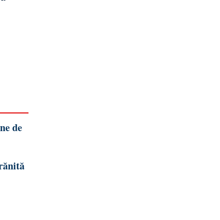
ane de
rănită