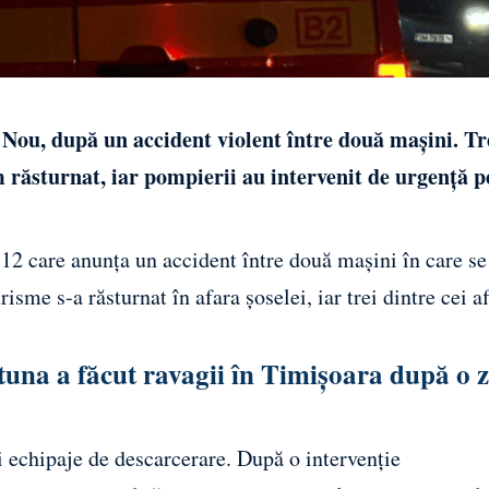
Nou, după un accident violent între două mașini. Tr
 răsturnat, iar pompierii au intervenit de urgență 
112 care anunța un accident între două mașini în care se
sme s-a răsturnat în afara șoselei, iar trei dintre cei af
tuna a făcut ravagii în Timișoara după o z
i echipaje de descarcerare. După o intervenție