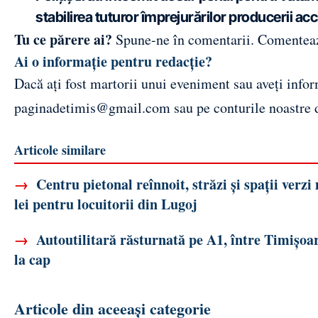
stabilirea tuturor împrejurărilor producerii acc
Tu ce părere ai?
Spune-ne în comentarii.
Comentea
Ai o informație pentru redacție?
Dacă ați fost martorii unui eveniment sau aveți inform
paginadetimis@gmail.com
sau pe conturile noastre
Articole similare
→
Centru pietonal reînnoit, străzi și spații verz
lei pentru locuitorii din Lugoj
→
Autoutilitară răsturnată pe A1, între Timișoar
la cap
Articole din aceeași categorie