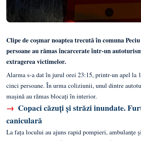
Clipe de coșmar noaptea trecută în comuna Peciu 
persoane au rămas încarcerate într-un autoturism
extragerea victimelor.
Alarma s-a dat în jurul orei 23:15, printr-un apel la 
cinci persoane. În urma coliziunii, unul dintre autoturi
mașină au rămas blocați în interior.
→
Copaci căzuți și străzi inundate. Fur
caniculară
La fața locului au ajuns rapid pompieri, ambulanțe ș