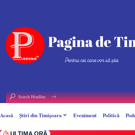
conținut
Acasă
Știri din Timișoara
Eveniment
Politică
Pod
ULTIMA ORĂ
„Delta Banatului” aproape a dispărut din ca