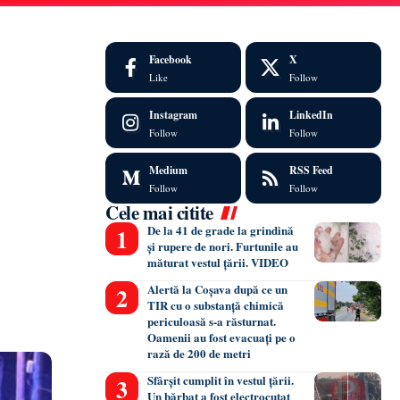
Facebook
X
Like
Follow
Instagram
LinkedIn
Follow
Follow
Medium
RSS Feed
j
Follow
Follow
Cele mai citite
De la 41 de grade la grindină
și rupere de nori. Furtunile au
măturat vestul țării. VIDEO
Alertă la Coșava după ce un
TIR cu o substanță chimică
periculoasă s-a răsturnat.
Oamenii au fost evacuați pe o
rază de 200 de metri
Sfârșit cumplit în vestul țării.
Un bărbat a fost electrocutat