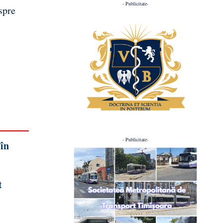
- Publicitate-
spre
- Publicitate-
 în
t