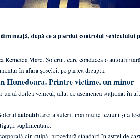
ă dimineață, după ce a pierdut controlul vehiculului 
atea Remetea Mare. Șoferul, care conducea o autoutilitar
amentar în afara șoselei, pe partea dreaptă.
 în Hunedoara. Printre victime, un minor
tr-un al doilea vehicul, aflat de asemenea staționat în af
oferul autoutilitarei a suferit mai multe leziuni și a fos
stigații suplimentare.
corporală din culpă, procedură standard în astfel de caz