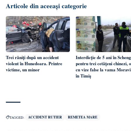
Articole din aceeași categorie
Trei răniți după un accident
Interdicție de 5 ani în Schen
violent în Hunedoara. Printre
pentru trei cetățeni chinezi, o
victime, un minor
cu vize false la vama Moravi
în Timiș
ACCIDENT RUTIER
REMETEA MARE
TAGGED: