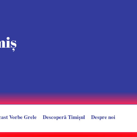
cast Vorbe Grele
Descoperă Timișul
Despre noi
uza secetei. Alin Popoviciu, despre apele din județ: ,,Natura ne transmit