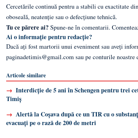
Cercetările continuă pentru a stabili cu exactitate di
oboseală, neatenție sau o defecțiune tehnică.
Tu ce părere ai?
Spune-ne în comentarii.
Comentea
Ai o informație pentru redacție?
Dacă ați fost martorii unui eveniment sau aveți inform
paginadetimis@gmail.com
sau pe conturile noastre
Articole similare
→
Interdicție de 5 ani în Schengen pentru trei cet
Timiș
→
Alertă la Coșava după ce un TIR cu o substanț
evacuați pe o rază de 200 de metri