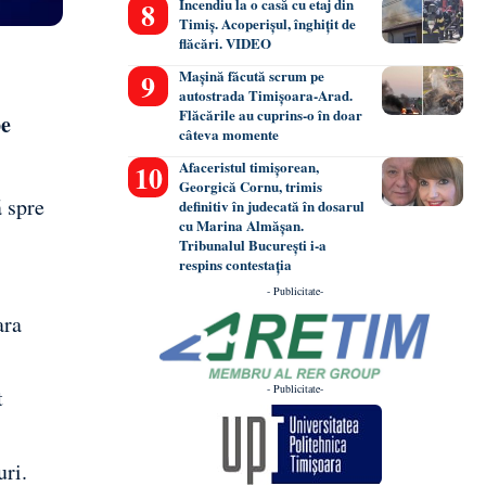
Incendiu la o casă cu etaj din
Timiș. Acoperișul, înghițit de
flăcări. VIDEO
Mașină făcută scrum pe
autostrada Timișoara-Arad.
Flăcările au cuprins-o în doar
pe
câteva momente
Afaceristul timișorean,
Georgică Cornu, trimis
ă spre
definitiv în judecată în dosarul
cu Marina Almășan.
Tribunalul București i-a
respins contestația
- Publicitate-
ara
- Publicitate-
t
uri.