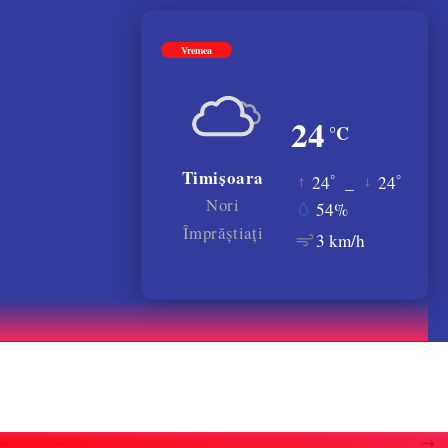
Vremea
24
°C
Timișoara
°
°
24
_
24
Nori
54%
Împrăștiați
3 km/h
e un semnal de alarmă”