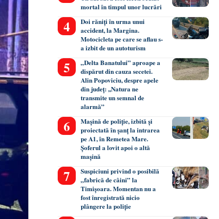
mortal în timpul unor lucrări
Doi răniți în urma unui
accident, la Margina.
Motocicleta pe care se aflau s-
a izbit de un autoturism
„Delta Banatului” aproape a
dispărut din cauza secetei.
Alin Popoviciu, despre apele
din județ: ,,Natura ne
transmite un semnal de
alarmă”
Mașină de poliție, izbită și
proiectată în șanț la intrarea
pe A1, în Remetea Mare.
Șoferul a lovit apoi o altă
mașină
Suspiciuni privind o posibilă
„fabrică de câini” la
Timișoara. Momentan nu a
fost înregistrată nicio
plângere la poliție