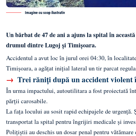
Imagine cu scop ilustrativ
Un bărbat de 47 de ani a ajuns la spital în aceast
drumul dintre Lugoj și Timișoara.
Accidentul a avut loc în jurul orei 04:30, în localit
Timișoara, a agățat inițial lateral un tir parcat regul
→
Trei răniți după un accident violent
În urma impactului, autoutilitara a fost proiectată în
părții carosabile.
La fața locului au sosit rapid echipajele de urgență. Ș
transportat la spital pentru îngrijiri medicale și inve
Polițiștii au deschis un dosar penal pentru vătămare 