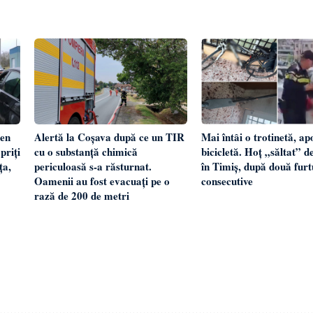
gen
Alertă la Coșava după ce un TIR
Mai întâi o trotinetă, ap
priți
cu o substanță chimică
bicicletă. Hoț „săltat” de
ța,
periculoasă s-a răsturnat.
în Timiș, după două furt
Oamenii au fost evacuați pe o
consecutive
rază de 200 de metri