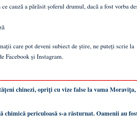
n ce cauză a părăsit șoferul drumul, dacă a fost vorba de
ză
ații care pot deveni subiect de știre, ne puteți scrie la
 de
Facebook
și
Instagram
.
ățeni chinezi, opriți cu vize false la vama Moravița,
ă chimică periculoasă s-a răsturnat. Oamenii au fos