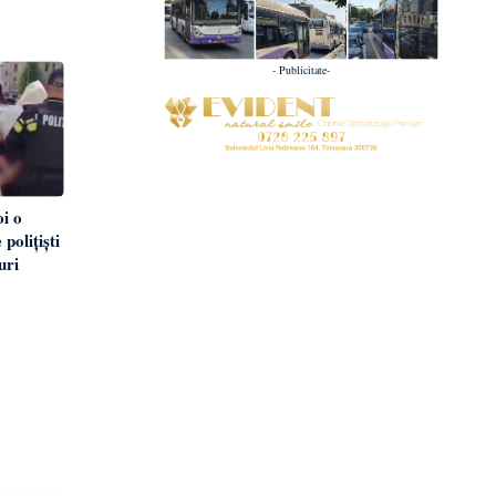
- Publicitate-
oi o
 polițiști
uri