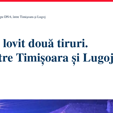
t pe DN 6, între Timișoara și Lugoj
lovit două tiruri.
tre Timișoara și Lugo