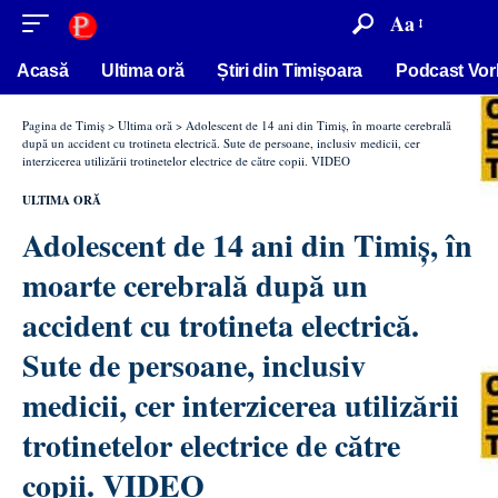
conținut
Aa
Acasă
Ultima oră
Știri din Timișoara
Podcast Vor
Pagina de Timiș
>
Ultima oră
>
Adolescent de 14 ani din Timiș, în moarte cerebrală
după un accident cu trotineta electrică. Sute de persoane, inclusiv medicii, cer
interzicerea utilizării trotinetelor electrice de către copii. VIDEO
ULTIMA ORĂ
Adolescent de 14 ani din Timiș, în
moarte cerebrală după un
accident cu trotineta electrică.
Sute de persoane, inclusiv
medicii, cer interzicerea utilizării
trotinetelor electrice de către
copii. VIDEO