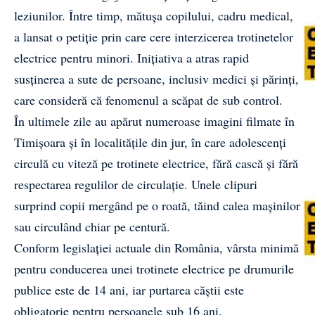
leziunilor. Între timp, mătușa copilului, cadru medical,
a lansat o petiție prin care cere interzicerea trotinetelor
electrice pentru minori. Inițiativa a atras rapid
susținerea a sute de persoane, inclusiv medici și părinți,
care consideră că fenomenul a scăpat de sub control.
În ultimele zile au apărut numeroase imagini filmate în
Timișoara și în localitățile din jur, în care adolescenți
circulă cu viteză pe trotinete electrice, fără cască și fără
respectarea regulilor de circulație. Unele clipuri
surprind copii mergând pe o roată, tăind calea mașinilor
sau circulând chiar pe centură.
Conform legislației actuale din România, vârsta minimă
pentru conducerea unei trotinete electrice pe drumurile
publice este de 14 ani, iar purtarea căștii este
obligatorie pentru persoanele sub 16 ani.