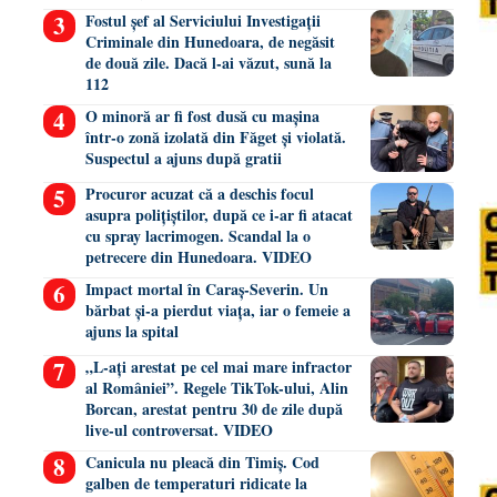
Fostul șef al Serviciului Investigații
Criminale din Hunedoara, de negăsit
de două zile. Dacă l-ai văzut, sună la
112
O minoră ar fi fost dusă cu mașina
într-o zonă izolată din Făget și violată.
Suspectul a ajuns după gratii
Procuror acuzat că a deschis focul
asupra polițiștilor, după ce i-ar fi atacat
cu spray lacrimogen. Scandal la o
petrecere din Hunedoara. VIDEO
Impact mortal în Caraș-Severin. Un
bărbat și-a pierdut viața, iar o femeie a
ajuns la spital
„L-ați arestat pe cel mai mare infractor
al României”. Regele TikTok-ului, Alin
Borcan, arestat pentru 30 de zile după
live-ul controversat. VIDEO
Canicula nu pleacă din Timiș. Cod
galben de temperaturi ridicate la