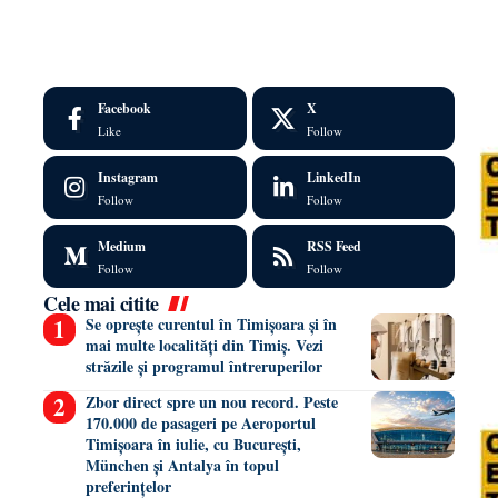
Facebook
X
Like
Follow
Instagram
LinkedIn
Follow
Follow
Medium
RSS Feed
Follow
Follow
Cele mai citite
Se oprește curentul în Timișoara și în
mai multe localități din Timiș. Vezi
străzile și programul întreruperilor
Zbor direct spre un nou record. Peste
170.000 de pasageri pe Aeroportul
Timișoara în iulie, cu București,
München și Antalya în topul
preferințelor