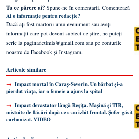
Tu ce părere ai?
Spune-ne în comentarii.
Comentează
Ai o informație pentru redacție?
Dacă ați fost martorii unui eveniment sau aveți
informații care pot deveni subiect de știre, ne puteți
scrie la
paginadetimis@gmail.com
sau pe conturile
noastre de
Facebook
și
Instagram
.
Articole similare
→
Impact mortal în Caraș-Severin. Un bărbat și-a
pierdut viața, iar o femeie a ajuns la spital
→
Impact devastator lângă Reșița. Mașină și TIR,
mistuite de flăcări după ce s-au izbit frontal. Șofer găsit
carbonizat. VIDEO