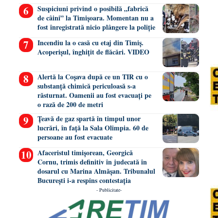
Suspiciuni privind o posibilă „fabrică
de câini” la Timișoara. Momentan nu a
fost înregistrată nicio plângere la poliție
Incendiu la o casă cu etaj din Timiș.
Acoperișul, înghițit de flăcări. VIDEO
Alertă la Coșava după ce un TIR cu o
substanță chimică periculoasă s-a
răsturnat. Oamenii au fost evacuați pe
o rază de 200 de metri
Țeavă de gaz spartă în timpul unor
lucrări, în față la Sala Olimpia. 60 de
persoane au fost evacuate
Afaceristul timișorean, Georgică
Cornu, trimis definitiv în judecată în
dosarul cu Marina Almășan. Tribunalul
București i-a respins contestația
- Publicitate-