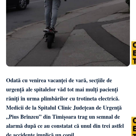
Odată cu venirea vacanței de vară, secțiile de
urgență ale spitalelor văd tot mai mulți pacienți
răniți în urma plimbărilor cu trotineta electrică.
Medicii de la Spitalul Clinic Județean de Urgență
„Pius Brînzeu” din Timișoara trag un semnal de
alarmă după ce au constatat că unul din trei astfel
de accidente implică un copil.