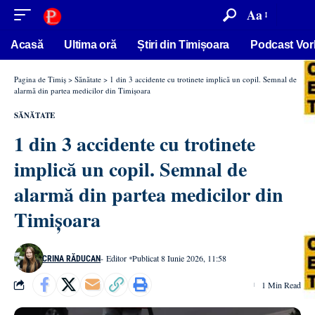
conținut
Aa
Acasă
Ultima oră
Știri din Timișoara
Podcast Vor
Pagina de Timiș
>
Sănătate
>
1 din 3 accidente cu trotinete implică un copil. Semnal de
alarmă din partea medicilor din Timișoara
SĂNĂTATE
1 din 3 accidente cu trotinete
implică un copil. Semnal de
alarmă din partea medicilor din
Timișoara
- Editor
Publicat 8 Iunie 2026, 11:58
CRINA RĂDUCAN
1 Min Read