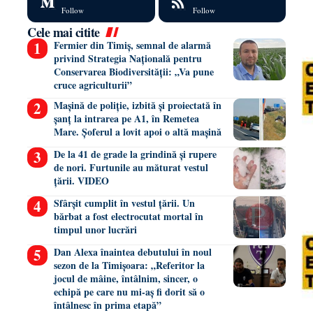
Follow
Follow
Cele mai citite
Fermier din Timiș, semnal de alarmă
privind Strategia Națională pentru
Conservarea Biodiversității: „Va pune
cruce agriculturii”
Mașină de poliție, izbită și proiectată în
șanț la intrarea pe A1, în Remetea
Mare. Șoferul a lovit apoi o altă mașină
De la 41 de grade la grindină și rupere
de nori. Furtunile au măturat vestul
țării. VIDEO
Sfârșit cumplit în vestul țării. Un
bărbat a fost electrocutat mortal în
timpul unor lucrări
Dan Alexa înaintea debutului în noul
sezon de la Timișoara: „Referitor la
jocul de mâine, întâlnim, sincer, o
echipă pe care nu mi-aș fi dorit să o
întâlnesc în prima etapă”