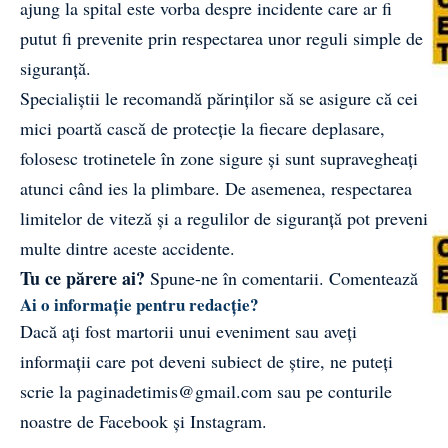
ajung la spital este vorba despre incidente care ar fi
putut fi prevenite prin respectarea unor reguli simple de
siguranță.
Specialiștii le recomandă părinților să se asigure că cei
mici poartă cască de protecție la fiecare deplasare,
folosesc trotinetele în zone sigure și sunt supravegheați
atunci când ies la plimbare. De asemenea, respectarea
limitelor de viteză și a regulilor de siguranță pot preveni
multe dintre aceste accidente.
Tu ce părere ai?
Spune-ne în comentarii.
Comentează
Ai o informație pentru redacție?
Dacă ați fost martorii unui eveniment sau aveți
informații care pot deveni subiect de știre, ne puteți
scrie la
paginadetimis@gmail.com
sau pe conturile
noastre de
Facebook
și
Instagram
.