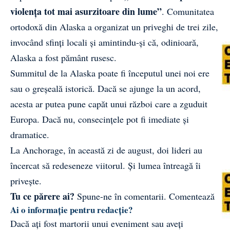
violența tot mai asurzitoare din lume”
. Comunitatea
ortodoxă din Alaska a organizat un priveghi de trei zile,
invocând sfinți locali și amintindu-și că, odinioară,
Alaska a fost pământ rusesc.
Summitul de la Alaska poate fi începutul unei noi ere
sau o greșeală istorică. Dacă se ajunge la un acord,
acesta ar putea pune capăt unui război care a zguduit
Europa. Dacă nu, consecințele pot fi imediate și
dramatice.
La Anchorage, în această zi de august, doi lideri au
încercat să redeseneze viitorul. Și lumea întreagă îi
privește.
Tu ce părere ai?
Spune-ne în comentarii.
Comentează
Ai o informație pentru redacție?
Dacă ați fost martorii unui eveniment sau aveți