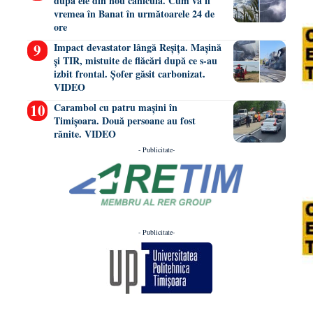
după ele din nou caniculă. Cum va fi
vremea în Banat în următoarele 24 de
ore
Impact devastator lângă Reșița. Mașină
și TIR, mistuite de flăcări după ce s-au
izbit frontal. Șofer găsit carbonizat.
VIDEO
Carambol cu patru mașini în
Timișoara. Două persoane au fost
rănite. VIDEO
- Publicitate-
- Publicitate-