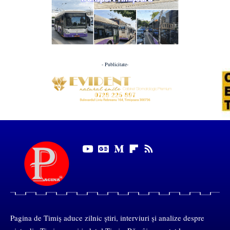
- Publicitate-
Pagina de Timiș aduce zilnic știri, interviuri și analize despre