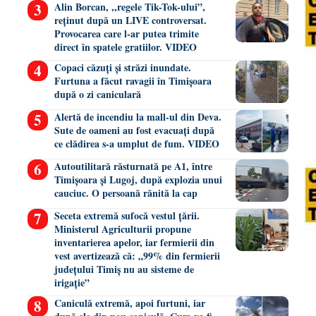
Alin Borcan, ,,regele Tik-Tok-ului”,
reținut după un LIVE controversat.
Provocarea care l-ar putea trimite
direct în spatele gratiilor. VIDEO
Copaci căzuți și străzi inundate.
Furtuna a făcut ravagii în Timișoara
după o zi caniculară
Alertă de incendiu la mall-ul din Deva.
Sute de oameni au fost evacuați după
ce clădirea s-a umplut de fum. VIDEO
Autoutilitară răsturnată pe A1, între
Timișoara și Lugoj, după explozia unui
cauciuc. O persoană rănită la cap
Seceta extremă sufocă vestul țării.
Ministerul Agriculturii propune
inventarierea apelor, iar fermierii din
vest avertizează că: „99% din fermierii
județului Timiș nu au sisteme de
irigație”
Caniculă extremă, apoi furtuni, iar