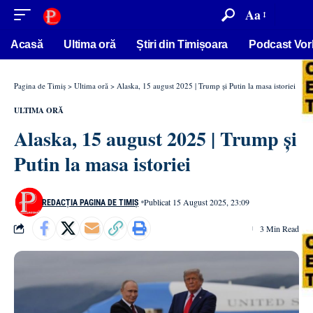
conținut
Aa
Acasă
Ultima oră
Știri din Timișoara
Podcast Vor
Pagina de Timiș
>
Ultima oră
>
Alaska, 15 august 2025 | Trump și Putin la masa istoriei
ULTIMA ORĂ
Alaska, 15 august 2025 | Trump și
Putin la masa istoriei
Publicat 15 August 2025, 23:09
REDACȚIA PAGINA DE TIMIȘ
3 Min Read