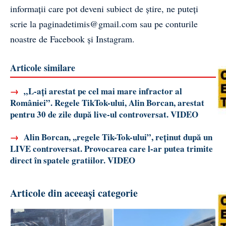
informații care pot deveni subiect de știre, ne puteți
scrie la
paginadetimis@gmail.com
sau pe conturile
noastre de
Facebook
și
Instagram
.
Articole similare
→
„L-ați arestat pe cel mai mare infractor al
României”. Regele TikTok-ului, Alin Borcan, arestat
pentru 30 de zile după live-ul controversat. VIDEO
→
Alin Borcan, ,,regele Tik-Tok-ului”, reținut după un
LIVE controversat. Provocarea care l-ar putea trimite
direct în spatele gratiilor. VIDEO
Articole din aceeași categorie