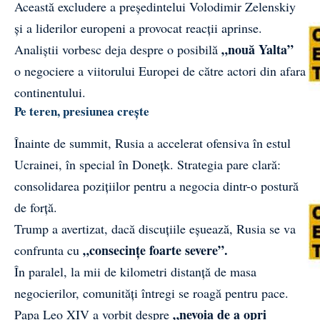
Această excludere a președintelui Volodimir Zelenskiy
și a liderilor europeni a provocat reacții aprinse.
„nouă Yalta”
Analiștii vorbesc deja despre o posibilă
o negociere a viitorului Europei de către actori din afara
continentului.
Pe teren, presiunea crește
Înainte de summit, Rusia a accelerat ofensiva în estul
Ucrainei, în special în Donețk. Strategia pare clară:
consolidarea pozițiilor pentru a negocia dintr-o postură
de forță.
Trump a avertizat, dacă discuțiile eșuează, Rusia se va
„consecințe foarte severe”.
confrunta cu
În paralel, la mii de kilometri distanță de masa
negocierilor, comunități întregi se roagă pentru pace.
„nevoia de a opri
Papa Leo XIV a vorbit despre