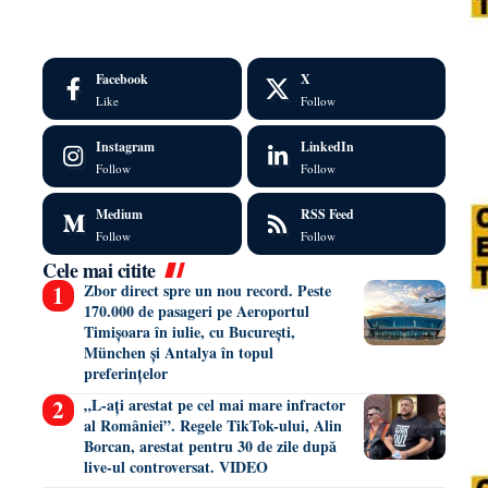
Facebook
X
Like
Follow
Instagram
LinkedIn
Follow
Follow
Medium
RSS Feed
Follow
Follow
Cele mai citite
Zbor direct spre un nou record. Peste
170.000 de pasageri pe Aeroportul
Timișoara în iulie, cu București,
München și Antalya în topul
preferințelor
„L-ați arestat pe cel mai mare infractor
al României”. Regele TikTok-ului, Alin
Borcan, arestat pentru 30 de zile după
live-ul controversat. VIDEO