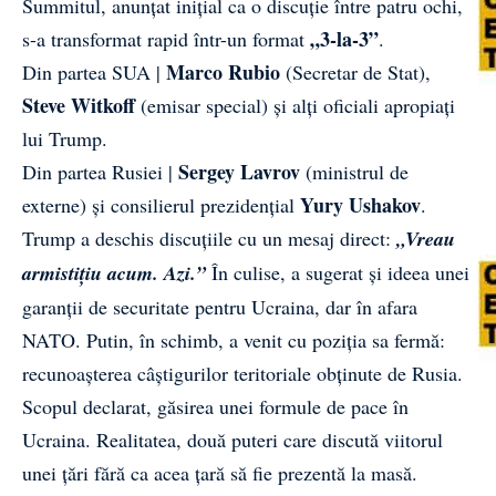
Summitul, anunțat inițial ca o discuție între patru ochi,
„3-la-3”
s-a transformat rapid într-un format
.
Marco Rubio
Din partea SUA |
(Secretar de Stat),
Steve Witkoff
(emisar special) și alți oficiali apropiați
lui Trump.
Sergey Lavrov
Din partea Rusiei |
(ministrul de
Yury Ushakov
externe) și consilierul prezidențial
.
Trump a deschis discuțiile cu un mesaj direct:
„Vreau
armistițiu acum. Azi.”
În culise, a sugerat și ideea unei
garanții de securitate pentru Ucraina, dar în afara
NATO. Putin, în schimb, a venit cu poziția sa fermă:
recunoașterea câștigurilor teritoriale obținute de Rusia.
Scopul declarat, găsirea unei formule de pace în
Ucraina. Realitatea, două puteri care discută viitorul
unei țări fără ca acea țară să fie prezentă la masă.