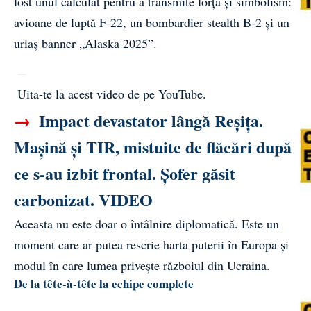
fost unul calculat pentru a transmite forță și simbolism:
avioane de luptă F-22, un bombardier stealth B-2 și un
uriaș banner „Alaska 2025”.
Uita-te la acest video de pe YouTube
.
→
Impact devastator lângă Reșița.
Mașină și TIR, mistuite de flăcări după
ce s-au izbit frontal. Șofer găsit
carbonizat. VIDEO
Aceasta nu este doar o întâlnire diplomatică. Este un
moment care ar putea rescrie harta puterii în Europa și
modul în care lumea privește războiul din Ucraina.
De la tête-à-tête la echipe complete