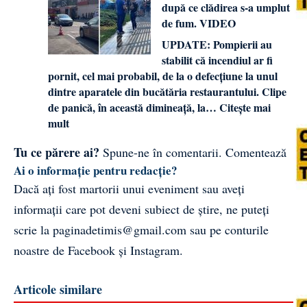
după ce clădirea s-a umplut
de fum. VIDEO
UPDATE: Pompierii au
stabilit că incendiul ar fi
pornit, cel mai probabil, de la o defecțiune la unul
dintre aparatele din bucătăria restaurantului. Clipe
de panică, în această dimineață, la…
Citește mai
mult
Tu ce părere ai?
Spune-ne în comentarii.
Comentează
Ai o informație pentru redacție?
Dacă ați fost martorii unui eveniment sau aveți
informații care pot deveni subiect de știre, ne puteți
scrie la
paginadetimis@gmail.com
sau pe conturile
noastre de
Facebook
și
Instagram
.
Articole similare