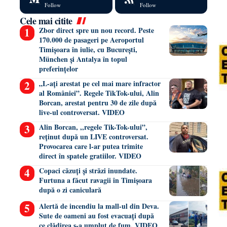
Follow
Follow
Cele mai citite
Zbor direct spre un nou record. Peste
170.000 de pasageri pe Aeroportul
Timișoara în iulie, cu București,
München și Antalya în topul
preferințelor
„L-ați arestat pe cel mai mare infractor
al României”. Regele TikTok-ului, Alin
Borcan, arestat pentru 30 de zile după
live-ul controversat. VIDEO
Alin Borcan, ,,regele Tik-Tok-ului”,
reținut după un LIVE controversat.
Provocarea care l-ar putea trimite
direct în spatele gratiilor. VIDEO
Copaci căzuți și străzi inundate.
Furtuna a făcut ravagii în Timișoara
după o zi caniculară
Alertă de incendiu la mall-ul din Deva.
Sute de oameni au fost evacuați după
ce clădirea s-a umplut de fum. VIDEO