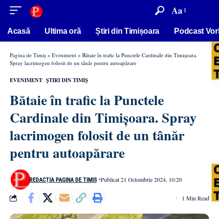
conținut
Aa
Acasă
Ultima oră
Știri din Timișoara
Podcast Vor
Pagina de Timiș
>
Eveniment
>
Bătaie în trafic la Punctele Cardinale din Timișoara.
Spray lacrimogen folosit de un tânăr pentru autoapărare
EVENIMENT
ȘTIRI DIN TIMIȘ
Bătaie în trafic la Punctele
Cardinale din Timișoara. Spray
lacrimogen folosit de un tânăr
pentru autoapărare
Publicat 21 Octombrie 2024, 10:20
REDACȚIA PAGINA DE TIMIȘ
1 Min Read