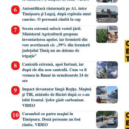
Autoutilitară răsturnată pe A1, între
Timișoara și Lugoj, după explozia unui
cauciuc. O persoană rănită la cap
Seceta extremă sufocă vestul țării.
Ministerul Agriculturii propune
inventarierea apelor, iar fermierii din
vest avertizează că: „99% din fermierii
județului Timiș nu au sisteme de
irigație”
Caniculă extremă, apoi furtuni, iar
după ele din nou caniculă. Cum va fi
vremea în Banat în următoarele 24 de
ore
Impact devastator lângă Reșița. Mașină
și TIR, mistuite de flăcări după ce s-au
izbit frontal. Șofer găsit carbonizat.
VIDEO
Carambol cu patru mașini în
Timișoara. Două persoane au fost
rănite. VIDEO