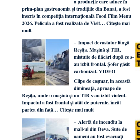
o producție care aduce în
prim-plan gastronomia și tradițiile din Banat, a fost
înscris în competiția internațională Food Film Menu
2026. Pelicula a fost realizată de Visit…
Citește mai
mult
Impact devastator lângă
Reșița. Mașină și TIR,
mistuite de flăcări după ce s-
au izbit frontal. Șofer găsit
carbonizat. VIDEO
Clipe de coșmar, în această
dimineață, aproape de
Reșița, unde o mașină și un TIR s-au izbit violent.
Impactul a fost frontal și atât de puternic, încât
partea din față…
Citește mai mult
Alertă de incendiu la
mall-ul din Deva. Sute de
oameni au fost evacuați