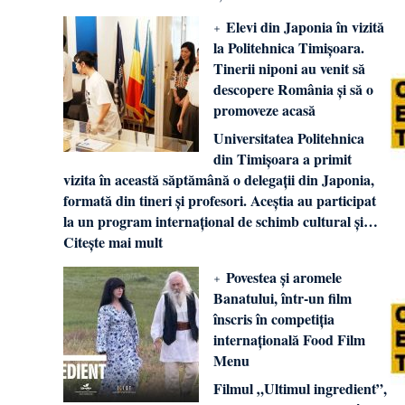
Elevi din Japonia în vizită
la Politehnica Timișoara.
Tinerii niponi au venit să
descopere România și să o
promoveze acasă
Universitatea Politehnica
din Timișoara a primit
vizita în această săptămână o delegații din Japonia,
formată din tineri și profesori. Aceștia au participat
la un program internațional de schimb cultural și…
Citește mai mult
Povestea și aromele
Banatului, într-un film
înscris în competiția
internațională Food Film
Menu
Filmul „Ultimul ingredient”,