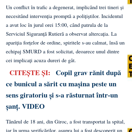
Un conflict în trafic a degenerat, implicând trei tineri și
necesitând intervenția promptă a polițiștilor. Incidentul
a avut loc în jurul orei 15:00, când patrula de la
Serviciul Siguranță Rutieră a observat altercația. La
apariția forțelor de ordine, spiritele s-au calmat, însă un
echipaj SMURD a fost solicitat, deoarece unul dintre
cei implicați acuza dureri de gât.
CITEȘTE ȘI:
Copil grav rănit după
ce bunicul a sărit cu mașina peste un
sens giratoriu și s-a răsturnat într-un
șanț. VIDEO
Tânărul de 18 ani, din Giroc, a fost transportat la spital,
iar în urma verificărilor, asupra lui a fost descoperit un