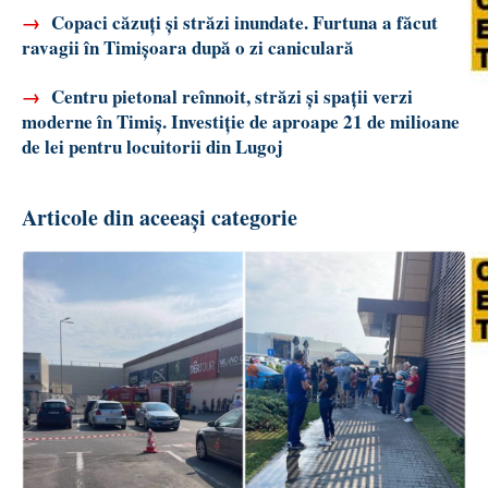
→
Copaci căzuți și străzi inundate. Furtuna a făcut
ravagii în Timișoara după o zi caniculară
→
Centru pietonal reînnoit, străzi și spații verzi
moderne în Timiș. Investiție de aproape 21 de milioane
de lei pentru locuitorii din Lugoj
Articole din aceeași categorie