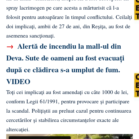
spray lacrimogen pe care acesta a mărturisit că l-a
folosit pentru autoapărare în timpul conflictului. Ceilalți
doi implicați, ambii de 27 de ani, din Reșița, au fost de
asemenea sancționați.
→
Alertă de incendiu la mall-ul din
Deva. Sute de oameni au fost evacuați
după ce clădirea s-a umplut de fum.
VIDEO
Toți cei implicați au fost amendați cu câte 1000 de lei,
conform Legii 61/1991, pentru provocare și participare
la scandal. Polițiștii au preluat cazul pentru continuarea
cercetărilor și stabilirea circumstanțelor exacte ale
altercației.