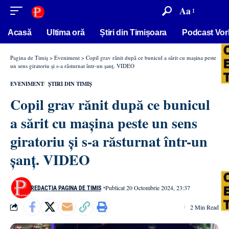
conținut
Aa
Acasă
Ultima oră
Știri din Timișoara
Podcast Vor
Pagina de Timiș
>
Eveniment
>
Copil grav rănit după ce bunicul a sărit cu mașina peste
un sens giratoriu și s-a răsturnat într-un șanț. VIDEO
EVENIMENT
ȘTIRI DIN TIMIȘ
Copil grav rănit după ce bunicul
a sărit cu mașina peste un sens
giratoriu și s-a răsturnat într-un
șanț. VIDEO
Publicat 20 Octombrie 2024, 23:37
REDACȚIA PAGINA DE TIMIȘ
2 Min Read