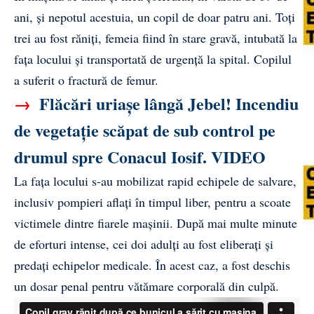
ani, și nepotul acestuia, un copil de doar patru ani. Toți
trei au fost răniți, femeia fiind în stare gravă, intubată la
fața locului și transportată de urgență la spital. Copilul
a suferit o fractură de femur.
→
Flăcări uriașe lângă Jebel! Incendiu
de vegetație scăpat de sub control pe
drumul spre Conacul Iosif. VIDEO
La fața locului s-au mobilizat rapid echipele de salvare,
inclusiv pompieri aflați în timpul liber, pentru a scoate
victimele dintre fiarele mașinii. După mai multe minute
de eforturi intense, cei doi adulți au fost eliberați și
predați echipelor medicale. În acest caz, a fost deschis
un dosar penal pentru vătămare corporală din culpă.