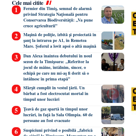
Cele mai citite
Fermier din Timiș, semnal de alarmă
privind Strategia Națională pentru
Conservarea Biodiversității: „Va pune
cruce agriculturii”
Mașină de poliție, izbită și proiectată în
șanț la intrarea pe A1, în Remetea
Mare. Șoferul a lovit apoi o altă mașină
Dan Alexa înaintea debutului în noul
sezon de la Timișoara: „Referitor la
jocul de mâine, întâlnim, sincer, o
echipă pe care nu mi-aș fi dorit să o
întâlnesc în prima etapă”
Sfârșit cumplit în vestul țării. Un
bărbat a fost electrocutat mortal în
timpul unor lucrări
Țeavă de gaz spartă în timpul unor
lucrări, în față la Sala Olimpia. 60 de
persoane au fost evacuate
Suspiciuni privind o posibilă „fabrică
de câini” la Timișoara. Momentan nu a