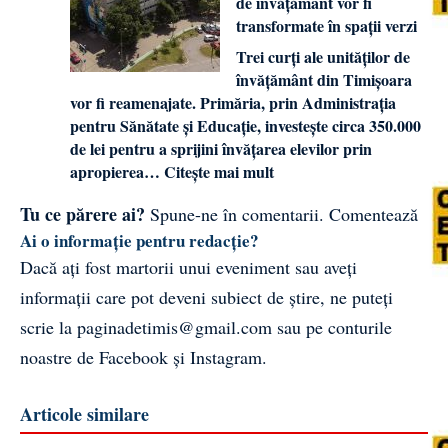
de învățământ vor fi
transformate în spații verzi
Trei curți ale unităților de
învățământ din Timișoara
vor fi reamenajate. Primăria, prin Administrația
pentru Sănătate și Educație, investește circa 350.000
de lei pentru a sprijini învățarea elevilor prin
apropierea…
Citește mai mult
Tu ce părere ai?
Spune-ne în comentarii.
Comentează
Ai o informație pentru redacție?
Dacă ați fost martorii unui eveniment sau aveți
informații care pot deveni subiect de știre, ne puteți
scrie la
paginadetimis@gmail.com
sau pe conturile
noastre de
Facebook
și
Instagram
.
Articole similare