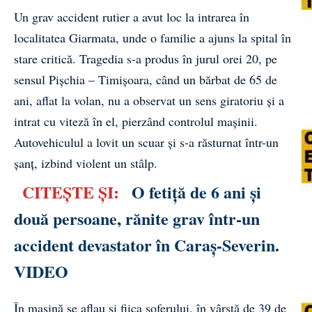
Un grav accident rutier a avut loc la intrarea în
localitatea Giarmata, unde o familie a ajuns la spital în
stare critică. Tragedia s-a produs în jurul orei 20, pe
sensul Pișchia – Timișoara, când un bărbat de 65 de
ani, aflat la volan, nu a observat un sens giratoriu și a
intrat cu viteză în el, pierzând controlul mașinii.
Autovehiculul a lovit un scuar și s-a răsturnat într-un
șanț, izbind violent un stâlp.
CITEȘTE ȘI:
O fetiță de 6 ani și
două persoane, rănite grav într-un
accident devastator în Caraș-Severin.
VIDEO
În mașină se aflau și fiica șoferului, în vârstă de 39 de