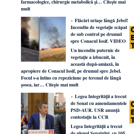
farmacologice, chirurgie metabolică și…
Citește mai
mult
Flăcări uriașe lângă Jebel!
Incendiu de vegetație scăpat
de sub control pe drumul
spre Conacul Iosif. VIDEO
Un incendiu puternic de
vegetație a izbucnit, în
această după-amiază, în
apropiere de Conacul Iosif, pe drumul spre Jebel.
Focul s-a întins cu repeziciune pe terenul de lângă
șosea, iar…
Citește mai mult
Legea Integrității a trecut
de Senat cu amendamentele
PSD-AUR. USR anunță
contestație la CCR
Legea Integrității a trecut
de plenul Senatului, cu 105