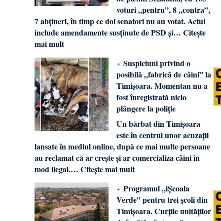
voturi „pentru”, 8 „contra”,
7 abțineri, în timp ce doi senatori nu au votat. Actul
include amendamente susținute de PSD și…
Citește
mai mult
Suspiciuni privind o
posibilă „fabrică de câini” la
Timișoara. Momentan nu a
fost înregistrată nicio
plângere la poliție
Un bărbat din Timișoara
este în centrul unor acuzații
lansate în mediul online, după ce mai multe persoane
au reclamat că ar crește și ar comercializa câini în
mod ilegal.…
Citește mai mult
Programul „iȘcoala
Verde” pentru trei școli din
Timișoara. Curțile unităților