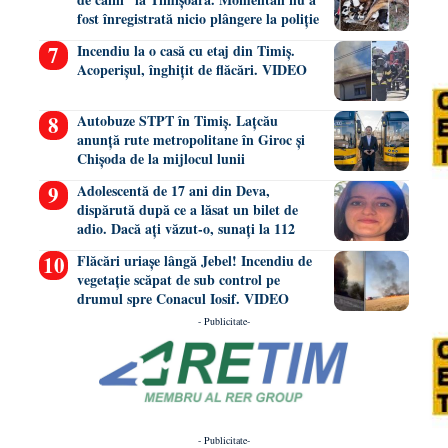
fost înregistrată nicio plângere la poliție
Incendiu la o casă cu etaj din Timiș.
Acoperișul, înghițit de flăcări. VIDEO
Autobuze STPT în Timiș. Lațcău
anunță rute metropolitane în Giroc și
Chișoda de la mijlocul lunii
Adolescentă de 17 ani din Deva,
dispărută după ce a lăsat un bilet de
adio. Dacă ați văzut-o, sunați la 112
Flăcări uriașe lângă Jebel! Incendiu de
vegetație scăpat de sub control pe
drumul spre Conacul Iosif. VIDEO
- Publicitate-
- Publicitate-