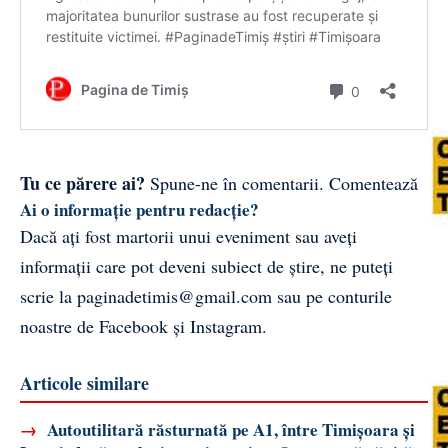
Tu ce părere ai?
Spune-ne în comentarii.
Comentează
Ai o informație pentru redacție?
Dacă ați fost martorii unui eveniment sau aveți
informații care pot deveni subiect de știre, ne puteți
scrie la
paginadetimis@gmail.com
sau pe conturile
noastre de
Facebook
și
Instagram
.
Articole similare
→
Autoutilitară răsturnată pe A1, între Timișoara și