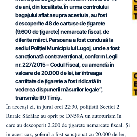
de ani, din localitate. În urma controlului
bagajului aflat asupra acestuia, au fost
descoperite 48 de cartușe de țigarete
(9.600 de țigarete) nemarcate fiscal, de
diferite mărci. Persoana a fost condusă la
sediul Poliției Municipiului Lugoj, unde a fost
sancționată contravențional, conform Legii
nr. 227/2015 – Codul Fiscal, cu amendă în
valoare de 20.000 de lei, iar întreaga
cantitate de țigarete a fost ridicată în
vederea dispunerii măsurilor legale”,
transmite IPJ Timiș.
În aceeași zi, în jurul orei 22:30, polițiștii Secției 2
Rurale Săcălaz au oprit pe DN59A un autoturism în
care au descoperit 2.200 de țigarete nemarcate fiscal. Și
în acest caz, șoferul a fost sancționat cu 20.000 de lei,