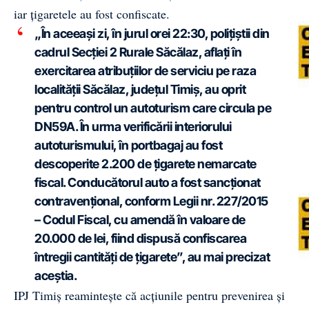
iar țigaretele au fost confiscate.
„În aceeași zi, în jurul orei 22:30, polițiștii din
cadrul Secției 2 Rurale Săcălaz, aflați în
exercitarea atribuțiilor de serviciu pe raza
localității Săcălaz, județul Timiș, au oprit
pentru control un autoturism care circula pe
DN59A. În urma verificării interiorului
autoturismului, în portbagaj au fost
descoperite 2.200 de țigarete nemarcate
fiscal. Conducătorul auto a fost sancționat
contravențional, conform Legii nr. 227/2015
– Codul Fiscal, cu amendă în valoare de
20.000 de lei, fiind dispusă confiscarea
întregii cantități de țigarete”, au mai precizat
aceștia.
IPJ Timiș reamintește că acțiunile pentru prevenirea și