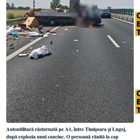
Autoutilitară răsturnată pe A1, între Timișoara și Lugoj,
după explozia unui cauciuc. O persoană rănită la cap