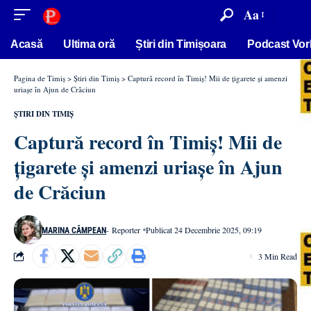
conținut
Aa
Acasă
Ultima oră
Știri din Timișoara
Podcast Vor
Pagina de Timiș
>
Știri din Timiș
>
Captură record în Timiș! Mii de țigarete și amenzi
uriașe în Ajun de Crăciun
ȘTIRI DIN TIMIȘ
Captură record în Timiș! Mii de
țigarete și amenzi uriașe în Ajun
de Crăciun
- Reporter
Publicat 24 Decembrie 2025, 09:19
MARINA CÂMPEAN
3 Min Read