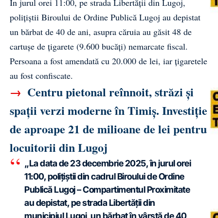
În jurul orei 11:00, pe strada Libertății din Lugoj,
polițiștii Biroului de Ordine Publică Lugoj au depistat
un bărbat de 40 de ani, asupra căruia au găsit 48 de
cartușe de țigarete (9.600 bucăți) nemarcate fiscal.
Persoana a fost amendată cu 20.000 de lei, iar țigaretele
au fost confiscate.
→
Centru pietonal reînnoit, străzi și
spații verzi moderne în Timiș. Investiție
de aproape 21 de milioane de lei pentru
locuitorii din Lugoj
„La data de 23 decembrie 2025, în jurul orei
11:00, polițiștii din cadrul Biroului de Ordine
Publică Lugoj – Compartimentul Proximitate
au depistat, pe strada Libertății din
municipiul Lugoj, un bărbat în vârstă de 40