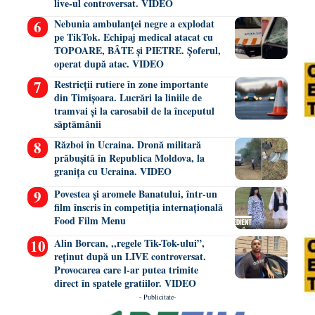
live-ul controversat. VIDEO
Nebunia ambulanței negre a explodat
pe TikTok. Echipaj medical atacat cu
TOPOARE, BÂTE și PIETRE. Șoferul,
operat după atac. VIDEO
Restricții rutiere în zone importante
din Timișoara. Lucrări la liniile de
tramvai și la carosabil de la începutul
săptămânii
Război în Ucraina. Dronă militară
prăbușită în Republica Moldova, la
granița cu Ucraina. VIDEO
Povestea și aromele Banatului, într-un
film înscris în competiția internațională
Food Film Menu
Alin Borcan, ,,regele Tik-Tok-ului”,
reținut după un LIVE controversat.
Provocarea care l-ar putea trimite
direct în spatele gratiilor. VIDEO
- Publicitate-