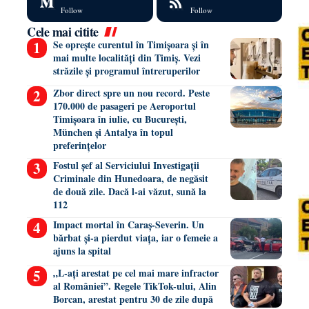
Follow
Follow
Cele mai citite
Se oprește curentul în Timișoara și în
mai multe localități din Timiș. Vezi
străzile și programul întreruperilor
Zbor direct spre un nou record. Peste
170.000 de pasageri pe Aeroportul
Timișoara în iulie, cu București,
München și Antalya în topul
preferințelor
Fostul șef al Serviciului Investigații
Criminale din Hunedoara, de negăsit
de două zile. Dacă l-ai văzut, sună la
112
Impact mortal în Caraș-Severin. Un
bărbat și-a pierdut viața, iar o femeie a
ajuns la spital
„L-ați arestat pe cel mai mare infractor
al României”. Regele TikTok-ului, Alin
Borcan, arestat pentru 30 de zile după