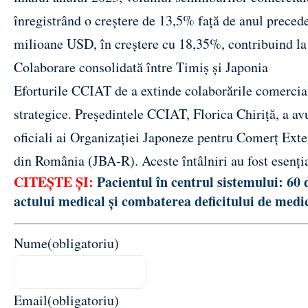
înregistrând o creștere de 13,5% față de anul precede
milioane USD, în creștere cu 18,35%, contribuind la
Colaborare consolidată între Timiș și Japonia
Eforturile CCIAT de a extinde colaborările comerciale
strategice. Președintele CCIAT, Florica Chiriță, a a
oficiali ai Organizației Japoneze pentru Comerț Ext
din România (JBA-R). Aceste întâlniri au fost esenți
CITEȘTE ȘI:
Pacientul în centrul sistemului: 60
actului medical și combaterea deficitului de medic
Nume
(obligatoriu)
Email
(obligatoriu)