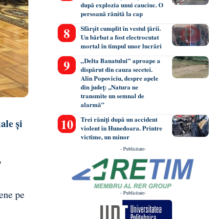
după explozia unui cauciuc. O
persoană rănită la cap
Sfârșit cumplit în vestul țării.
Un bărbat a fost electrocutat
mortal în timpul unor lucrări
„Delta Banatului” aproape a
dispărut din cauza secetei.
Alin Popoviciu, despre apele
din județ: ,,Natura ne
transmite un semnal de
alarmă”
Trei răniți după un accident
ale și
violent în Hunedoara. Printre
victime, un minor
- Publicitate-
o
șene pe
- Publicitate-