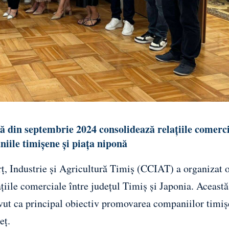
 din septembrie 2024 consolidează relațiile comerci
niile timișene și piața niponă
, Industrie și Agricultură Timiș (CCIAT) a organizat 
iile comerciale între județul Timiș și Japonia. Această
avut ca principal obiectiv promovarea companiilor timi
eț.