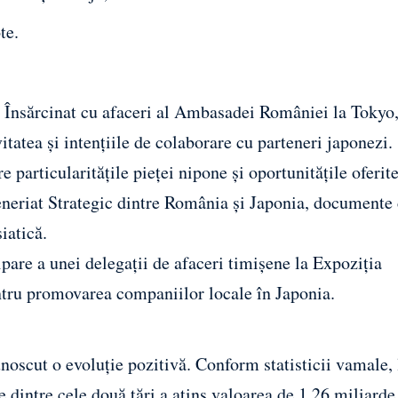
te.
 Însărcinat cu afaceri al Ambasadei României la Tokyo
itatea și intențiile de colaborare cu parteneri japonezi.
particularitățile pieței nipone și oportunitățile oferit
neriat Strategic dintre România și Japonia, documente 
iatică.
cipare a unei delegații de afaceri timișene la Expoziția
tru promovarea companiilor locale în Japonia.
noscut o evoluție pozitivă. Conform statisticii vamale, 
 dintre cele două țări a atins valoarea de 1,26 miliard