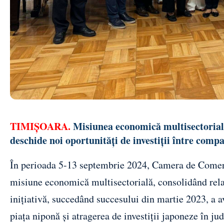
TIMIȘOARA.
Misiunea economică multisectorială
deschide noi oportunități de investiții între compa
În perioada 5-13 septembrie 2024, Camera de Comerț
misiune economică multisectorială, consolidând relaț
inițiativă, succedând succesului din martie 2023, a 
piața niponă și atragerea de investiții japoneze în jud