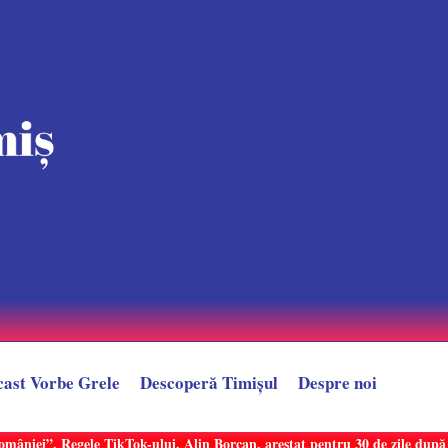
cast Vorbe Grele
Descoperă Timișul
Despre noi
României”. Regele TikTok-ului, Alin Borcan, arestat pentru 30 de zile dup