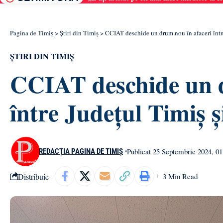
Pagina de Timiș
>
Știri din Timiș
>
CCIAT deschide un drum nou în afaceri într
ȘTIRI DIN TIMIȘ
CCIAT deschide un d
între Județul Timiș 
Publicat 25 Septembrie 2024, 01
REDACȚIA PAGINA DE TIMIȘ
Distribuie
3 Min Read