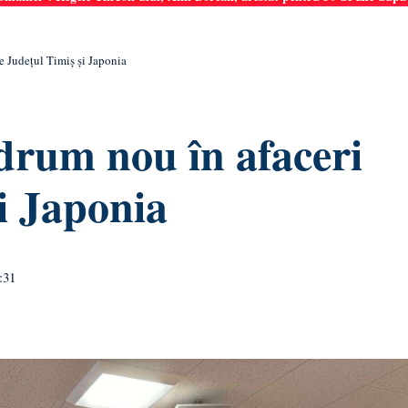
e Județul Timiș și Japonia
rum nou în afaceri
și Japonia
:31