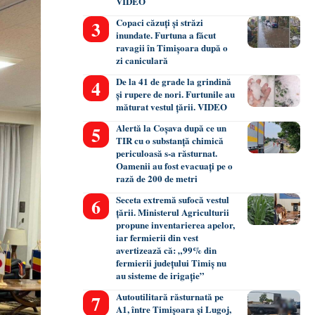
VIDEO
Copaci căzuți și străzi
inundate. Furtuna a făcut
ravagii în Timișoara după o
zi caniculară
De la 41 de grade la grindină
și rupere de nori. Furtunile au
măturat vestul țării. VIDEO
Alertă la Coșava după ce un
TIR cu o substanță chimică
periculoasă s-a răsturnat.
Oamenii au fost evacuați pe o
rază de 200 de metri
Seceta extremă sufocă vestul
țării. Ministerul Agriculturii
propune inventarierea apelor,
iar fermierii din vest
avertizează că: „99% din
fermierii județului Timiș nu
au sisteme de irigație”
Autoutilitară răsturnată pe
A1, între Timișoara și Lugoj,