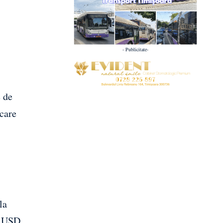
- Publicitate-
,
e de
care
la
e USD,