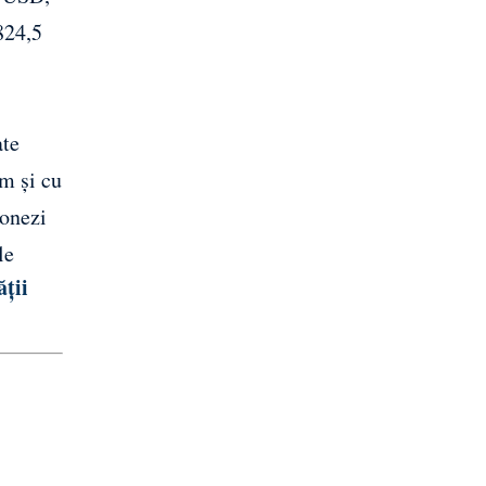
824,5
ate
m și cu
ponezi
le
ății