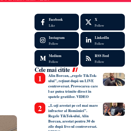
Facebook
X
Like
Follow
Instagram
LinkedIn
Follow
Follow
Medium
RSS Feed
Follow
Follow
Cele mai citite
Alin Borcan, ,,regele Tik-Tok-
ului”, reținut după un LIVE
controversat. Provocarea care
l-ar putea trimite direct în
spatele gratiilor. VIDEO
„L-ați arestat pe cel mai mare
infractor al României”.
Regele TikTok-ului, Alin
Borcan, arestat pentru 30 de
zile după live-ul controversat.