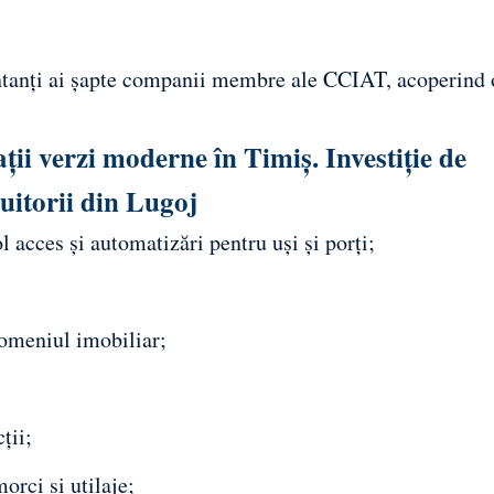
ntanți ai șapte companii membre ale CCIAT, acoperind
ații verzi moderne în Timiș. Investiție de
uitorii din Lugoj
 acces și automatizări pentru uși și porți;
domeniul imobiliar;
ții;
orci și utilaje;