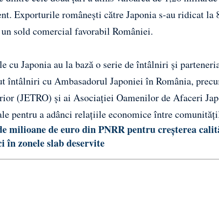
nt. Exporturile românești către Japonia s-au ridicat la 
 un sold comercial favorabil României.
 cu Japonia au la bază o serie de întâlniri și parteneri
vut întâlniri cu Ambasadorul Japoniei în România, precu
erior (JETRO) și ai Asociației Oamenilor de Afaceri Ja
ale pentru a adânci relațiile economice între comunități
 de milioane de euro din PNRR pentru creșterea calit
i în zonele slab deservite