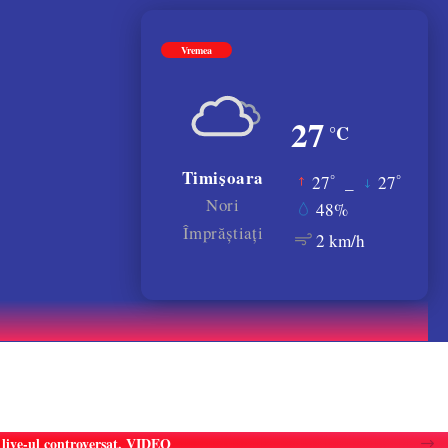
Vremea
27
°C
Timișoara
°
°
27
_
27
Nori
48%
Împrăștiați
2 km/h
ă live-ul controversat. VIDEO