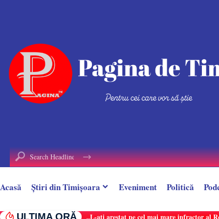
conținut
Acasă
Știri din Timișoara
Eveniment
Politică
Pod
ULTIMA ORĂ
„L-ați arestat pe cel mai mare infractor al 