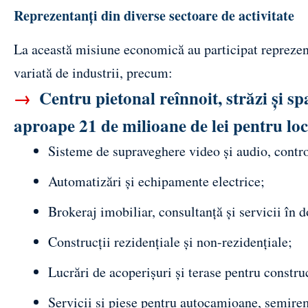
Reprezentanți din diverse sectoare de activitate
La această misiune economică au participat repreze
variată de industrii, precum:
→
Centru pietonal reînnoit, străzi și sp
aproape 21 de milioane de lei pentru loc
Sisteme de supraveghere video și audio, control
Automatizări și echipamente electrice;
Brokeraj imobiliar, consultanță și servicii în 
Construcții rezidențiale și non-rezidențiale;
Lucrări de acoperișuri și terase pentru construc
Servicii și piese pentru autocamioane, semirem