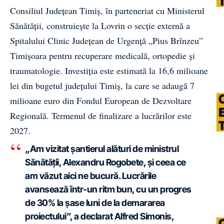
Consiliul Județean Timiș, în parteneriat cu Ministerul
Sănătății, construiește la Lovrin o secție externă a
Spitalului Clinic Județean de Urgență „Pius Brînzeu”
Timișoara pentru recuperare medicală, ortopedie și
traumatologie. Investiția este estimată la 16,6 milioane
lei din bugetul județului Timiș, la care se adaugă 7
milioane euro din Fondul European de Dezvoltare
Regională. Termenul de finalizare a lucrărilor este
2027.
„Am vizitat șantierul alături de ministrul
Sănătății, Alexandru Rogobete, și ceea ce
am văzut aici ne bucură. Lucrările
avansează într-un ritm bun, cu un progres
de 30% la șase luni de la demararea
proiectului”, a declarat Alfred Simonis,