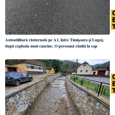
Autoutilitară răsturnată pe A1, între Timișoara și Lugoj,
după explozia unui cauciuc. O persoană rănită la cap