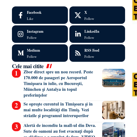
Facebook
X
Like
Follow
Instagram
LinkedIn
Follow
Follow
Medium
RSS Feed
Follow
Follow
Cele mai citite
Zbor direct spre un nou record. Peste
170.000 de pasageri pe Aeroportul
Timișoara în iulie, cu București,
München și Antalya în topul
preferințelor
Se oprește curentul în Timișoara și în
mai multe localități din Timiș. Vezi
străzile și programul întreruperilor
Alertă de incendiu la mall-ul din Deva.
Sute de oameni au fost evacuați după
ce clădirea s-a umplut de fum. VIDEO