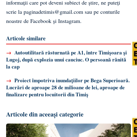
informații care pot deveni subiect de știre, ne puteți
scrie la
paginadetimis@gmail.com
sau pe conturile
noastre de
Facebook
și
Instagram
.
Articole similare
→
Autoutilitară răsturnată pe A1, între Timișoara și
Lugoj, după explozia unui cauciuc. O persoană rănită
la cap
→
Proiect împotriva inundațiilor pe Bega Superioară.
Lucrări de aproape 28 de milioane de lei, aproape de
finalizare pentru locuitorii din Timiș
Articole din aceeași categorie