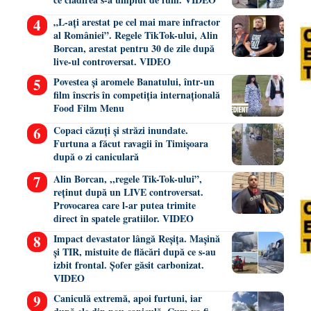
„L-ați arestat pe cel mai mare infractor
al României”. Regele TikTok-ului, Alin
Borcan, arestat pentru 30 de zile după
live-ul controversat. VIDEO
Povestea și aromele Banatului, într-un
film înscris în competiția internațională
Food Film Menu
Copaci căzuți și străzi inundate.
Furtuna a făcut ravagii în Timișoara
după o zi caniculară
Alin Borcan, ,,regele Tik-Tok-ului”,
reținut după un LIVE controversat.
Provocarea care l-ar putea trimite
direct în spatele gratiilor. VIDEO
Impact devastator lângă Reșița. Mașină
și TIR, mistuite de flăcări după ce s-au
izbit frontal. Șofer găsit carbonizat.
VIDEO
Caniculă extremă, apoi furtuni, iar