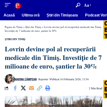
conținut
Aa
Acasă
Ultima oră
Știri din Timișoara
Podcast Vor
Pagina de Timiș
>
Știri din Timiș
>
Lovrin devine pol al recuperării medicale din Timiș.
Investiție de 7 milioane de euro, șantier la 30%
ȘTIRI DIN TIMIȘ
Lovrin devine pol al recuperării
medicale din Timiș. Investiție de 7
milioane de euro, șantier la 30%
- Reporter
Publicat 16 Februarie 2026, 13:54
MARINA CÂMPEAN
2 Min Read