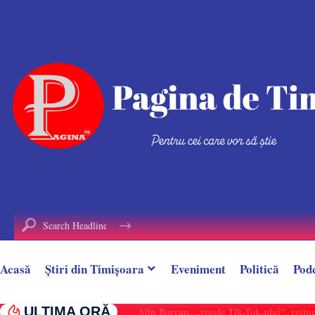
conținut
Acasă
Știri din Timișoara
Eveniment
Politică
Pod
ULTIMA ORĂ
Alin Borcan, ,,regele Tik-Tok-ului”, reținut 