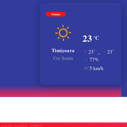
Vremea
23
°C
Timișoara
°
°
23
_
23
Cer Senin
77%
5 km/h
atele gratiilor. VIDEO