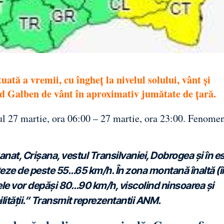
ată a vremii, cu îngheț la nivelul solului, vânt și
Cod Galben de vânt în aproximativ jumătate de țară.
ul 27 martie, ora 06:00 – 27 martie, ora 23:00. Fenome
Banat, Crișana, vestul Transilvaniei, Dobrogea și în es
viteze de peste 55…65 km/h. În zona montană înaltă (î
alele vor depăși 80…90 km/h, viscolind ninsoarea și
lității.” Transmit reprezentantii ANM.