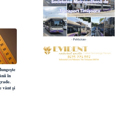
- Publicitate-
lungește
nii în
grade.
 vânt și