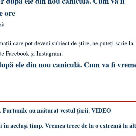
r după ele din nou caniculă. Cum va fi
e ore
ză
ații care pot deveni subiect de știre, ne puteți scrie la
 de
Facebook
și
Instagram
.
după ele din nou caniculă. Cum va fi vrem
i. Furtunile au măturat vestul țării. VIDEO
în același timp. Vremea trece de la o extremă la alt