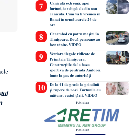
Caniculă extremă, apoi
furtuni, iar după ele din nou
caniculă. Cum va fi vremea în
Banat în următoarele 24 de
ore
Carambol cu patru mașini în
Timișoara. Două persoane au
fost rănite. VIDEO
Vestiare ilegale ridicate de
Primăria Timișoara.
Construcțiile de la baza
sportivă de pe strada Amforei,
nele
luate la pas de autorități
De la 41 de grade la grindină
și rupere de nori. Furtunile au
tul
măturat vestul țării. VIDEO
n
- Publicitate-
- Publicitate-