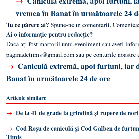
→
Caniculă extremă, apoi furtuni, ia
vremea în Banat în următoarele 24 d
Tu ce părere ai?
Spune-ne în comentarii.
Comentea
Ai o informație pentru redacție?
Dacă ați fost martorii unui eveniment sau aveți inform
paginadetimis@gmail.com
sau pe conturile noastre
→
Caniculă extremă, apoi furtuni, iar 
Banat în următoarele 24 de ore
Articole similare
→
De la 41 de grade la grindină și rupere de nor
→
Cod Roșu de caniculă și Cod Galben de furtuni 
Timiș