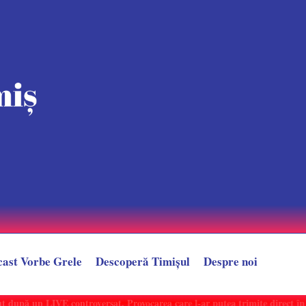
cast Vorbe Grele
Descoperă Timișul
Despre noi
după un LIVE controversat. Provocarea care l-ar putea trimite direct în sp