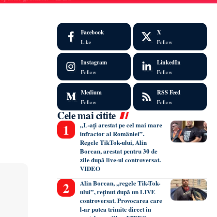
Facebook
X
Like
Follow
Instagram
LinkedIn
Follow
Follow
Medium
RSS Feed
Follow
Follow
Cele mai citite
„L-ați arestat pe cel mai mare
infractor al României”.
Regele TikTok-ului, Alin
Borcan, arestat pentru 30 de
zile după live-ul controversat.
VIDEO
Alin Borcan, ,,regele Tik-Tok-
ului”, reținut după un LIVE
controversat. Provocarea care
l-ar putea trimite direct în