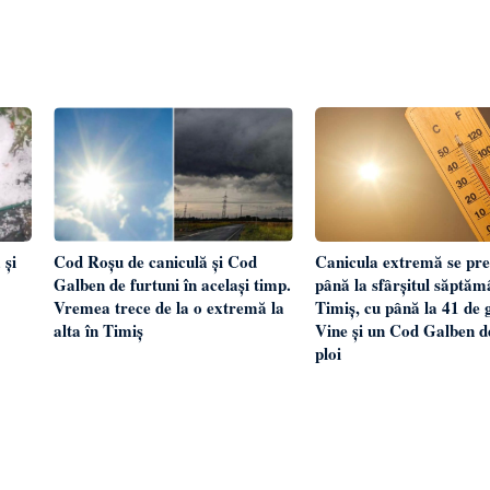
 și
Cod Roșu de caniculă și Cod
Canicula extremă se pre
Galben de furtuni în același timp.
până la sfârșitul săptămâ
Vremea trece de la o extremă la
Timiș, cu până la 41 de 
alta în Timiș
Vine și un Cod Galben de
ploi