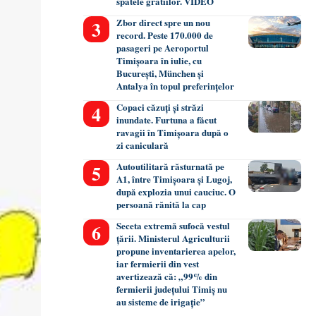
spatele gratiilor. VIDEO
Zbor direct spre un nou
record. Peste 170.000 de
pasageri pe Aeroportul
Timișoara în iulie, cu
București, München și
Antalya în topul preferințelor
Copaci căzuți și străzi
inundate. Furtuna a făcut
ravagii în Timișoara după o
zi caniculară
Autoutilitară răsturnată pe
A1, între Timișoara și Lugoj,
după explozia unui cauciuc. O
persoană rănită la cap
Seceta extremă sufocă vestul
țării. Ministerul Agriculturii
propune inventarierea apelor,
iar fermierii din vest
avertizează că: „99% din
fermierii județului Timiș nu
au sisteme de irigație”