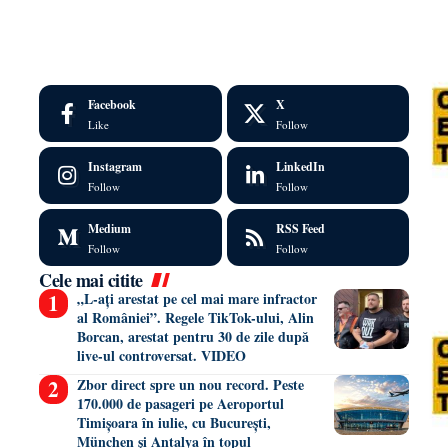
Facebook
X
Like
Follow
Instagram
LinkedIn
Follow
Follow
Medium
RSS Feed
Follow
Follow
Cele mai citite
„L-ați arestat pe cel mai mare infractor
al României”. Regele TikTok-ului, Alin
Borcan, arestat pentru 30 de zile după
live-ul controversat. VIDEO
Zbor direct spre un nou record. Peste
170.000 de pasageri pe Aeroportul
Timișoara în iulie, cu București,
München și Antalya în topul