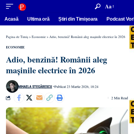
conținut
Aa
Acasă
Ultima oră
Știri din Timișoara
Podcast Vor
Pagina de Timiș
>
Economie
>
Adio, benzină! Românii aleg mașinile electrice în 2026
ECONOMIE
Adio, benzină! Românii aleg
mașinile electrice în 2026
Publicat 23 Martie 2026, 18:24
MIHAELA STEGĂRESCU
2 Min Read