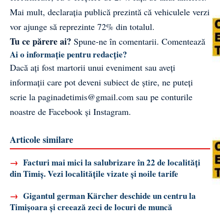
Mai mult, declarația publică prezintă că vehiculele verzi
vor ajunge să reprezinte 72% din totalul.
Tu ce părere ai?
Spune-ne în comentarii.
Comentează
Ai o informație pentru redacție?
Dacă ați fost martorii unui eveniment sau aveți
informații care pot deveni subiect de știre, ne puteți
scrie la
paginadetimis@gmail.com
sau pe conturile
noastre de
Facebook
și
Instagram
.
Articole similare
→
Facturi mai mici la salubrizare în 22 de localități
din Timiș. Vezi localitățile vizate și noile tarife
→
Gigantul german Kärcher deschide un centru la
Timișoara și creează zeci de locuri de muncă