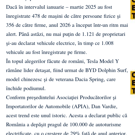
Dacă în intervalul ianuarie – martie 2025 au fost
înregistrate 478 de mașini de către persoane fizice și
356 de către firme, anul 2026 a început într-un ritm mai
alert. Până astăzi, nu mai puțin de 1.121 de proprietari
și-au declarat vehicule electrice, în timp ce 1.008
vehicule au fost înregistrate pe firme.
În topul alegerilor făcute de români, Tesla Model Y
rămâne lider detașat, fiind urmat de BYD Dolphin Surf,
model chinezesc și de veterana Dacia Spring, care
închide podiumul.
Conform președintelui Asociației Producătorilor și
Importatorilor de Automobile (APIA), Dan Vardie,
acest trend este unul istoric. Acesta a declarat public că
România a depășit pragul de 100.000 de autoturisme
electrificate, cu o creștere de 29% față de anul anterior.