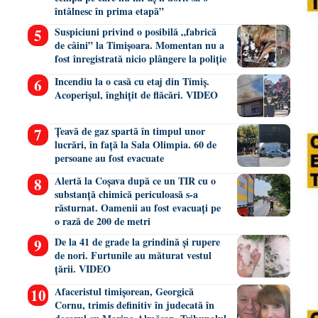
întâlnesc în prima etapă”
Suspiciuni privind o posibilă „fabrică
de câini” la Timișoara. Momentan nu a
fost înregistrată nicio plângere la poliție
Incendiu la o casă cu etaj din Timiș.
Acoperișul, înghițit de flăcări. VIDEO
Țeavă de gaz spartă în timpul unor
lucrări, în față la Sala Olimpia. 60 de
persoane au fost evacuate
Alertă la Coșava după ce un TIR cu o
substanță chimică periculoasă s-a
răsturnat. Oamenii au fost evacuați pe
o rază de 200 de metri
De la 41 de grade la grindină și rupere
de nori. Furtunile au măturat vestul
țării. VIDEO
Afaceristul timișorean, Georgică
Cornu, trimis definitiv în judecată în