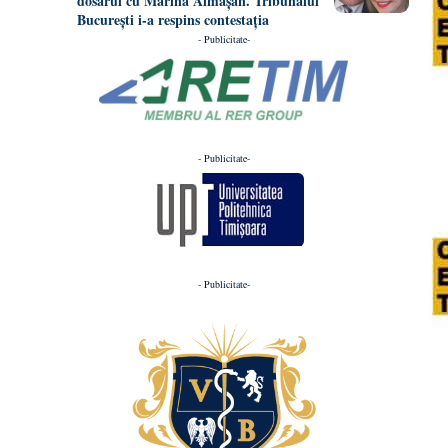
dosarul cu Marina Almășan. Tribunalul
București i-a respins contestația
- Publicitate-
- Publicitate-
- Publicitate-