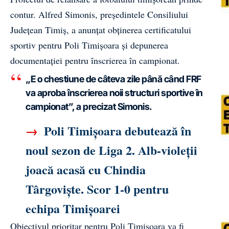
contur. Alfred Simonis, președintele Consiliului
Județean Timiș, a anunțat obținerea certificatului
sportiv pentru Poli Timișoara și depunerea
documentației pentru înscrierea în campionat.
„E o chestiune de câteva zile până când FRF
va aproba înscrierea noii structuri sportive în
campionat”, a precizat Simonis.
→
Poli Timișoara debutează în
noul sezon de Liga 2. Alb-violeții
joacă acasă cu Chindia
Târgoviște. Scor 1-0 pentru
echipa Timișoarei
Obiectivul prioritar pentru Poli Timișoara va fi