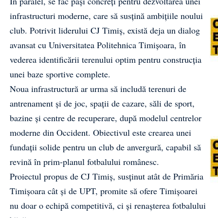
În paralel, se fac pași concreți pentru dezvoltarea unei
infrastructuri moderne, care să susțină ambițiile noului
club. Potrivit liderului CJ Timiș, există deja un dialog
avansat cu Universitatea Politehnica Timișoara, în
vederea identificării terenului optim pentru construcția
unei baze sportive complete.
Noua infrastructură ar urma să includă terenuri de
antrenament și de joc, spații de cazare, săli de sport,
bazine și centre de recuperare, după modelul centrelor
moderne din Occident. Obiectivul este crearea unei
fundații solide pentru un club de anvergură, capabil să
revină în prim-planul fotbalului românesc.
Proiectul propus de CJ Timiș, susținut atât de Primăria
Timișoara cât și de UPT, promite să ofere Timișoarei
nu doar o echipă competitivă, ci și renașterea fotbalului