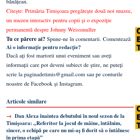
bănățean.
Citește:
Primăria Timișoara pregătește două noi muzee,
un muzeu interactiv pentru copii și o expoziție
permanentă despre Johnny Weissmuller
Tu ce părere ai?
Spune-ne în comentarii.
Comentează
Ai o informație pentru redacție?
Dacă ați fost martorii unui eveniment sau aveți
informații care pot deveni subiect de știre, ne puteți
scrie la
paginadetimis@gmail.com
sau pe conturile
noastre de
Facebook
și
Instagram
.
Articole similare
→
Dan Alexa înaintea debutului în noul sezon de la
Timișoara: „Referitor la jocul de mâine, întâlnim,
sincer, o echipă pe care nu mi-aș fi dorit să o întâlnesc
în prima etapă”