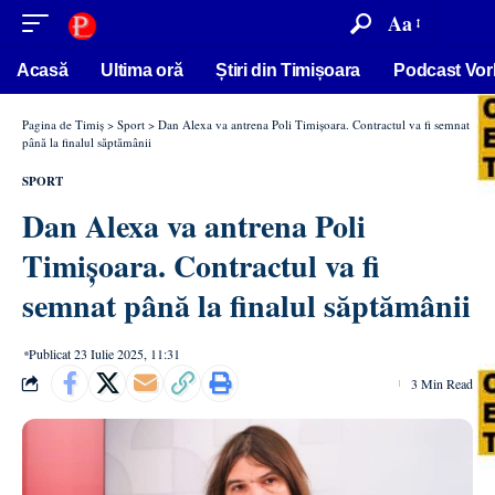
conținut
Aa
Acasă
Ultima oră
Știri din Timișoara
Podcast Vor
Pagina de Timiș
>
Sport
>
Dan Alexa va antrena Poli Timișoara. Contractul va fi semnat
până la finalul săptămânii
SPORT
Dan Alexa va antrena Poli
Timișoara. Contractul va fi
semnat până la finalul săptămânii
Publicat 23 Iulie 2025, 11:31
3 Min Read