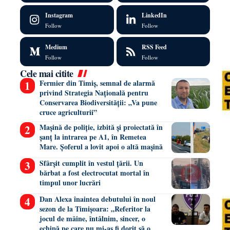
Instagram
LinkedIn
Follow
Follow
Medium
RSS Feed
Follow
Follow
Cele mai citite
Fermier din Timiș, semnal de alarmă
privind Strategia Națională pentru
Conservarea Biodiversității: „Va pune
cruce agriculturii”
Mașină de poliție, izbită și proiectată în
șanț la intrarea pe A1, în Remetea
Mare. Șoferul a lovit apoi o altă mașină
Sfârșit cumplit în vestul țării. Un
bărbat a fost electrocutat mortal în
timpul unor lucrări
Dan Alexa înaintea debutului în noul
sezon de la Timișoara: „Referitor la
jocul de mâine, întâlnim, sincer, o
echipă pe care nu mi-aș fi dorit să o